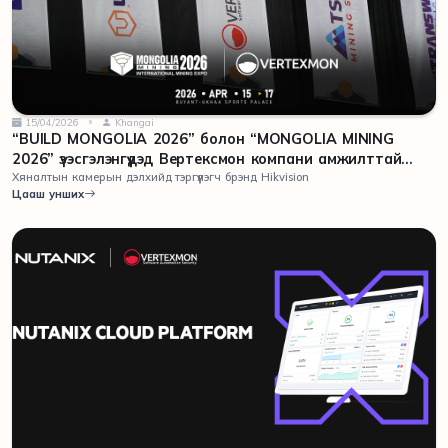
15/04/2026
Khangai
“BUILD MONGOLIA 2026” болон “MONGOLIA MINING
2026” үзэсгэлэнгүүдэд Вертексмон компани амжилттай
оролцлоо
Хяналтын камерын дэлхийд тэргүүлэгч брэнд Hikvision
Цааш унших