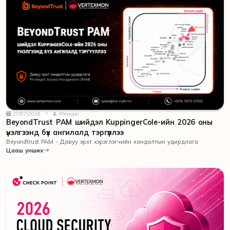
27/07/2026
Khangai
BeyondTrust PAM шийдэл KuppingerCole-ийн 2026 оны
үнэлгээнд бүх ангилалд тэргүүллээ
Beyondtrust PAM - Давуу эрхт хэрэглэгчийн хандалтын удирдлага
Цааш унших