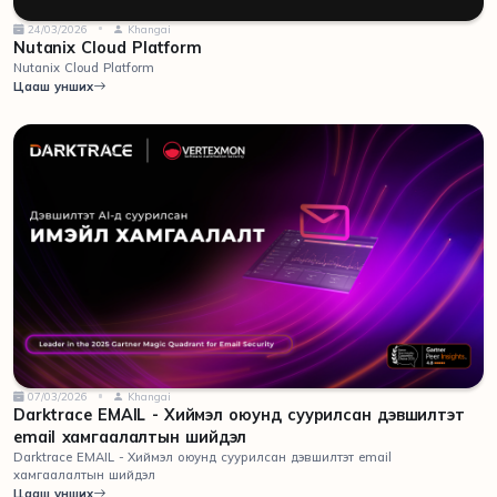
24/03/2026
Khangai
Nutanix Cloud Platform
Nutanix Cloud Platform
Цааш унших
07/03/2026
Khangai
Darktrace EMAIL - Хиймэл оюунд суурилсан дэвшилтэт
email хамгаалалтын шийдэл
Darktrace EMAIL - Хиймэл оюунд суурилсан дэвшилтэт email
хамгаалалтын шийдэл
Цааш унших