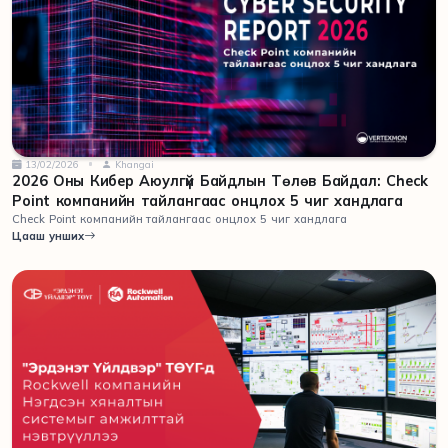
13/02/2026
Khangai
2026 Оны Кибер Аюулгүй Байдлын Төлөв Байдал: Check
Point компанийн тайлангаас онцлох 5 чиг хандлага
Check Point компанийн тайлангаас онцлох 5 чиг хандлага
Цааш унших