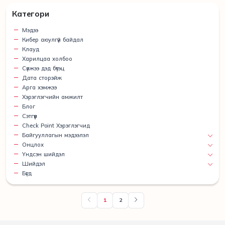
Категори
Мэдээ
Кибер аюулгүй байдал
Клауд
Харилцаа холбоо
Сүлжээ дэд бүтэц
Дата сторэйж
Арга хэмжээ
Хэрэглэгчийн амжилт
Блог
Сэтгүүл
Check Point Хэрэглэгчид
Байгууллагын мэдээлэл
Онцлох
Үндсэн шийдэл
Шийдэл
Бүгд
1
2