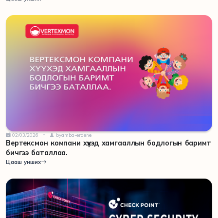
02/03/2026
byamba-erdene
Вертексмон компани хүүхэд хамгааллын бодлогын баримт
бичгээ баталлаа.
Цааш унших