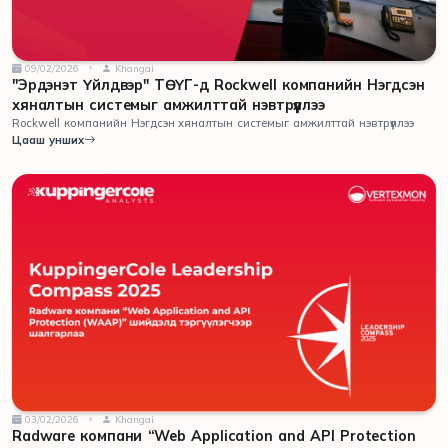
09/02/2026
Khangai
"Эрдэнэт Үйлдвэр" ТӨҮГ-д Rockwell компанийн Нэгдсэн
хяналтын системыг амжилттай нэвтрүүллээ
Rockwell компанийн Нэгдсэн хяналтын системыг амжилттай нэвтрүүллээ
Цааш унших
03/02/2026
Khangai
Radware компани “Web Application and API Protection