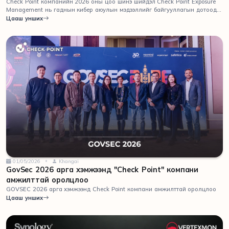
Check Point компанийн 2026 оны цоо шинэ шийдэл Check Point Exposure
Management нь гаднын кибер аюулын мэдээллийг байгууллагын дотоод
системийн мэдээлэлтэй нэгтгэн, яг одоо хамгийн чухал бөгөөд бодитоор
Цааш унших
ашиглагдаж болзошгүй эрсдэлийг тодорхойлдог.
01/05/2026
Khangai
GovSec 2026 арга хэмжээнд "Check Point" компани
амжилттай оролцлоо
GOVSEC 2026 арга хэмжээнд Check Point компани амжилттай оролцлоо
Цааш унших