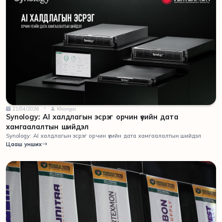
21/04/2026
Khangai
Synology: AI халдлагын эсрэг орчин үеийн дата
хамгаалалтын шийдэл
Synology: AI халдлагын эсрэг орчин үеийн дата хамгаалалтын шийдэл
Цааш унших