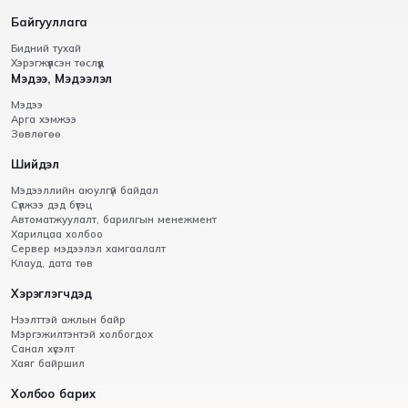
Байгууллага
Бидний тухай
Хэрэгжүүлсэн төслүүд
Мэдээ, Мэдээлэл
Мэдээ
Арга хэмжээ
Зөвлөгөө
Шийдэл
Мэдээллийн аюулгүй байдал
Сүлжээ дэд бүтэц
Автоматжуулалт, барилгын менежмент
Харилцаа холбоо
Сервер мэдээлэл хамгаалалт
Клауд, дата төв
Хэрэглэгчдэд
Нээлттэй ажлын байр
Мэргэжилтэнтэй холбогдох
Санал хүсэлт
Хаяг байршил
Холбоо барих