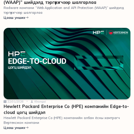
(WAAP)” шийдэлд тэргүүлэгчээр шалгарлаа
Radware компани “Web Application and API Protection (WAAP)” шийдэлд
тэргүүлэгчээр шалгарлаа
Цааш унших
22/01/2026
Khangai
Hewlett Packard Enterprise Co (HPE) компанийн Edge-to-
cloud цогц шийдэл
Hewlett Packard Enterprise Co (HPE) компанийн албан ёсны хамтрагч
Вертексмон компани
Цааш унших