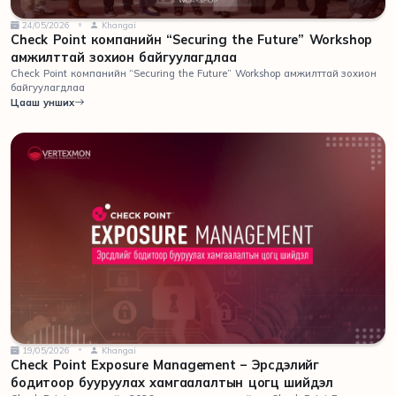
24/05/2026
Khangai
Check Point компанийн “Securing the Future” Workshop
амжилттай зохион байгуулагдлаа
Check Point компанийн “Securing the Future” Workshop амжилттай зохион
байгуулагдлаа
Цааш унших
19/05/2026
Khangai
Check Point Exposure Management – Эрсдэлийг
бодитоор бууруулах хамгаалалтын цогц шийдэл