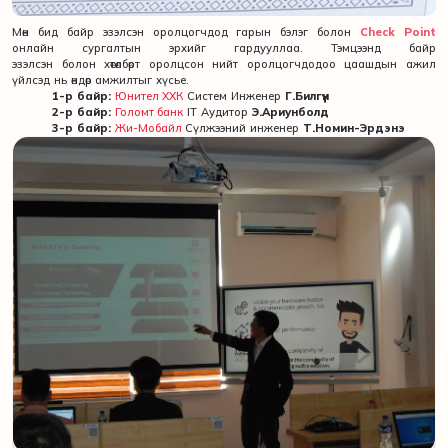
Мөн бид байр эзэлсэн оролцогчдод гарын бэлэг болон
Check Point
онлайн сургалтын эрхийг гардууллаа. Тэмцээнд байр
эзэлсэн болон хөтөлбөрт оролцсон нийт оролцогчдодоо цаашдын ажил
үйлсэд нь өндөр амжилтыг хүсье.
1-р байр:
Юнител ХХК
Cистем Инженер
Г.Билгүүн
2-р байр:
Голомт банк
IT Аудитор
Э.Ариунболд
3-р байр:
Жи-Мобайл
Сүлжээний инженер
Т.Номин-Эрдэнэ