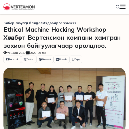
Кибер аюулгүй байдал
Мэдээ
Арга хэмжээ
Ethical Machine Hacking Workshop
Хөтөлбөрт Вертексмон компани хамтран
зохион байгуулагчаар оролцлоо.
Уншсан
2837
2020-09-08
Facebook
Twitter
Pinterest
Linkedin
Copy