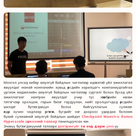
Монгол улсад кибер аюулгүй байдлын чиглэлээр идэвхтэй үйл ажиллагаа
явуулдаг манай компанийн хувьд өөрсдийн харилцагч компаниудтайгаа
үргэлж мэдээллийн аюулгүй байдлын чиглэлээр сургалт болон бусад үйл
ажиллагааг хамтран явуулдаг учир тус хөтөлбөрийн ивээн
тэтгэгчээр оролцож, гарын бэлэг гардуулан, нийт оролцогчдод өөрсдийн
шилдэг бүтээгдэхүүн болох байгууллагын сүлжээг
өндөр хүчин чадлаар өргөтгөж, бүгдийг нэг доороос удирдах боломж
бүхий сүлжээний аюулгүй байдлын шийдэл
Checkpoint Maestrо болон
Hyperscale сүлжээний талаар
танилцуулсан юм.
Энэхүү бүтээгдэхүүний талаарх
дэлгэрэнгүйг
та энд дарж
үзнэ
үү.