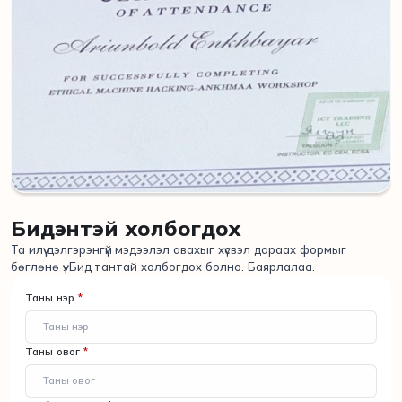
Бидэнтэй холбогдох
Та илүү дэлгэрэнгүй мэдээлэл авахыг хүсвэл дараах формыг
бөглөнө үү. Бид тантай холбогдох болно. Баярлалаа.
Таны нэр
*
Таны овог
*