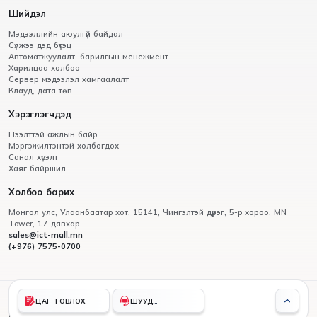
Шийдэл
Мэдээллийн аюулгүй байдал
Сүлжээ дэд бүтэц
Автоматжуулалт, барилгын менежмент
Харилцаа холбоо
Сервер мэдээлэл хамгаалалт
Клауд, дата төв
Хэрэглэгчдэд
Нээлттэй ажлын байр
Мэргэжилтэнтэй холбогдох
Санал хүсэлт
Хаяг байршил
Холбоо барих
Монгол улс, Улаанбаатар хот, 15141, Чингэлтэй дүүрэг, 5-р хороо, МN
Tower, 17-давхар
sales@ict-mall.mn
(+976) 7575-0700
© 2012 - 2026 Вертексмон ХХК,
ЦАГ ТОВЛОХ
ШУУД
бүх эрх хуулиар хамгаалагдсан
ХОЛБОГДОХ