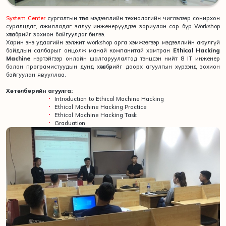
System Center
сургалтын төвөөс мэдээллийн технологийн чиглэлээр сонирхон
суралцдаг, ажилладаг залуу инженерүүддээ зориулан сар бүр Workshop
хөтөлбөрийг зохион байгуулдаг билээ.
Харин энэ удаагийн ээлжит workshop арга хэмжээгээр мэдээллийн аюулгүй
байдлын салбарыг онцолж манай компанитай хамтран
Ethical Hacking
Machine
нэртэйгээр онлайн шалгаруулалтад тэнцсэн нийт 8 IT инженер
болон програмистуудын дунд хөтөлбөрийг доорх агуулгын хүрээнд зохион
байгуулан явууллаа.
Хөтөлбөрийн агуулга:
Introduction to Ethical Machine Hacking
Ethical Machine Hacking Practice
Ethical Machine Hacking Task
Graduation