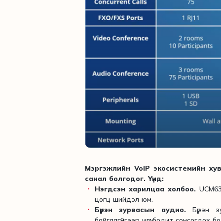
Мэргэжлийн VoIP экосистемийн хув
санал болгодог. Үүнд:
Нэгдсэн харилцаа холбоо.
UCM630
цогц шийдэл юм.
Бүрэн зурвасын аудио.
Бүрэн з
байгаагүйгээр илүү бодит сонсогдох бо