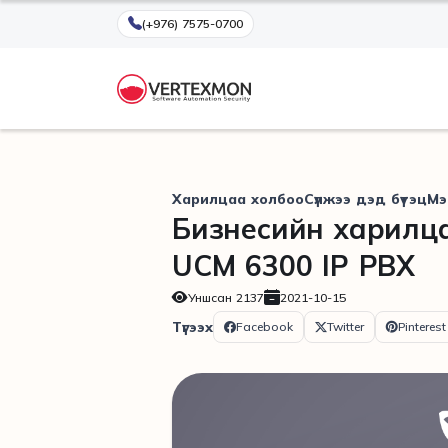
(+976) 7575-0700
Харилцаа холбоо
Сүлжээ дэд бүтэц
Мэ
Бизнесийн харилца
UCM 6300 IP PBX
Уншсан
2137
2021-10-15
Түгээх
Facebook
Twitter
Pinterest