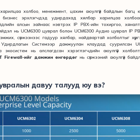
 харилцаа холбоо, менежмент, цахим аюулгүй байдлын багц 
н бизнес эрхлэгчдэд удирдахад хялбар харилцаа холбоо
йдлийн алсын зайнаас нэвтрэх IP PBX-ийн тохиргоо, хяналт
 шийдэл нь UCM6300 цуврал болон UCM6300 Аудио цуврал IP P
эмжих, сүлжээнээс гадуур хялбар, найдвартай холболтыг хүр
н Удирдлагын Системээр дамжуулан клаудад суурилсан U
аа экосистем нь алслагдсан хэрэглэгчдийн аюулгүй холболт
 Firewall
-ийг дамжин өнгөрдөг
нь сүлжээний аюулгүй байд
увралын давуу талууд юу вэ?