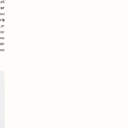
вэб
эг
он
гүй
дэг
ас
нь
ийг
ах