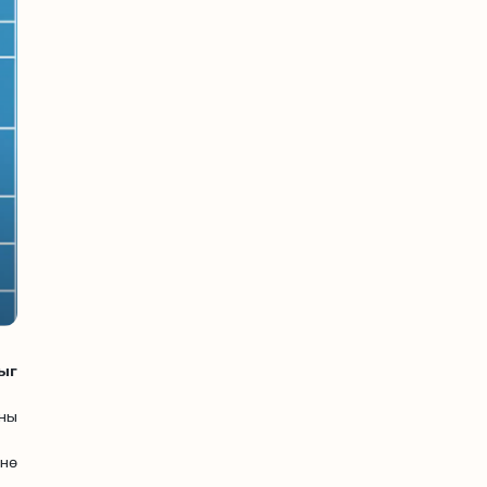
ыг
ны
нө