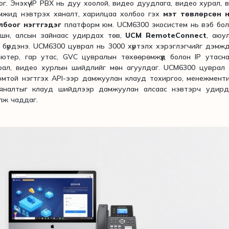
. Энэхүү IP PBX нь дуу хоолой, видео дуудлага, видео хурал, 
амжид нэвтрэх хяналт, харилцаа холбоо гэх
мэт төвлөрсөн н
лбоог нэгтгэдэг
платформ юм. UCM6300 экосистем нь вэб бол
йшн, алсын зайнаас удирдах төв,
UCM RemoteConnect
, аюул
 бүрдэнэ. UCM6300 цуврал нь 3000 хүртэлх хэрэглэгчийг дэмж
тер, гар утас, GVC цувралын төхөөрөмжүүд болон IP утасна
рал, видео хурлын шийдлийг мөн агуулдаг. UCM6300 цуврал 
мтой нэгтгэх API-ээр дамжуулан клауд тохиргоо, менежмент
хяналтыг клауд шийдлээр дамжуулан алсаас нэвтэрч удирд
лж чаддаг.