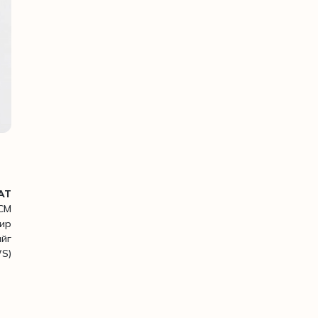
AT
CM
ир
ийг
WS)