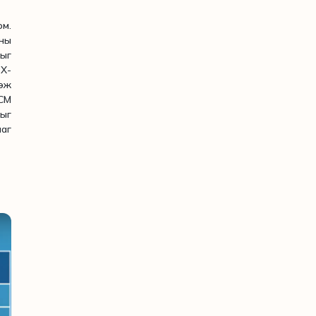
юм.
ны
ыг
BX-
гэж
CM
ыг
лаг