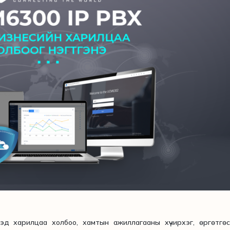
д харилцаа холбоо, хамтын ажиллагааны хүчирхэг, өргөтгөс