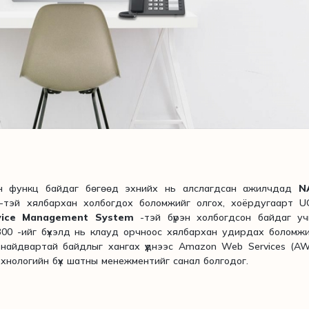
н функц байдаг бөгөөд эхнийх нь алслагдсан ажилчдад
N
-тэй хялбархан холбогдох боломжийг олгох, хоёрдугаарт U
vice Management System
-тэй бүрэн холбогдсон байдаг уч
00 -ийг бүхэлд нь клауд орчноос хялбархан удирдах боломж
найдвартай байдлыг хангах үүднээс Amazon Web Services (A
нологийн бүх шатны менежментийг санал болгодог.