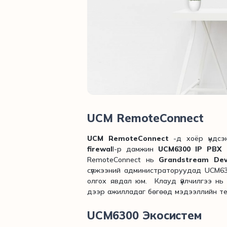
UCM RemoteConnect
UCM RemoteConnect
-д хоёр үндсэ
firewal
l-р дамжин
UCM6300 IP PBX
RemoteConnect нь
Grandstream De
сүлжээний администраторуудад UCM63
олгох явдал юм. Клауд үйлчилгээ нь 
дээр ажилладаг бөгөөд мэдээллийн тех
UCM6300 Э
косистем