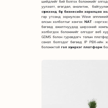
шийдлийг бий болгох боломжийг олгодог
уулзалт, өгөгдөл, аналитик, байгуул
сүлжээнд бүх бизнесийн харилцаа хо
гар утсанд зориулсан Wave апплике
алсын холболтыг хангах
NAT
-зэргээс
бөгөөд ажилтнуудад ширээний компью
холбогдох боломжийг олгодог веб ху
GDMS болон гуравдагч талын платфор
санал болгодог бөгөөд IP PBX-ийн 
боломжтой
гол хүчирхэг платформ
бо