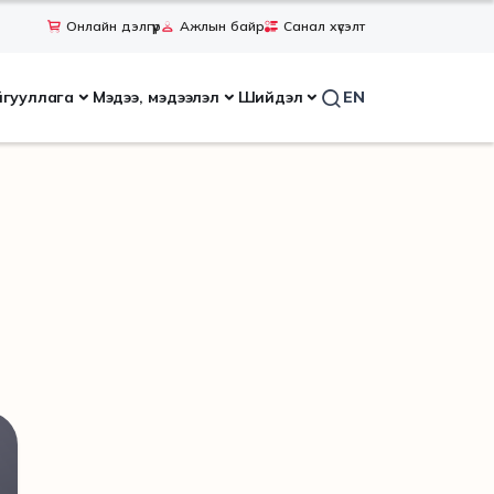
Онлайн дэлгүүр
Ажлын байр
Санал хүсэлт
йгууллага
Мэдээ, мэдээлэл
Шийдэл
EN