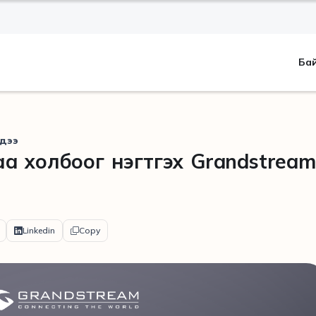
Ба
дээ
а холбоог нэгтгэх Grandstream
Linkedin
Copy