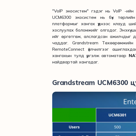
"VoIP экосистем" гэдэг нь VoIP -ийн
UCM6300 экосистем нь бүх төрлий
платформыг хангах үүднээс клауд ши
хослуулах боломжийг олгодог. Энэхүү
ийг өргөтгөж, алслагдсан ажилчдыг д
чаддаг. Grandstream Төхөөрөмжий
RemoteConnect үйлчилгээг ашиглахд
хангахын тулд үргэлж автоматаар
NAT
найдвартай хангадаг.
Grandstream UCM6300 ц