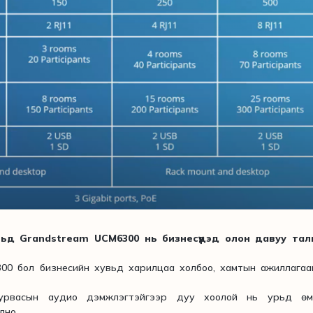
ьд Grandstream UCM6300 нь бизнесүүдэд олон давуу тал
0 бол бизнесийн хувьд харилцаа холбоо, хамтын ажиллагаа
урвасын аудио дэмжлэгтэйгээр дуу хоолой нь урьд өм
лно.