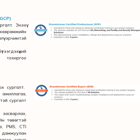
(GCP)
галт. Энэхүү
өөрөмжийн
лүү эрчимтэй
тээгдэхүүний
тохиргоо
ох сургалт.
 ажиллагаа,
этэй сургалт
засварлах,
ийн төвөгтэй
в, PMS, CTI
 дамжуулан
гтгэх зэрэг