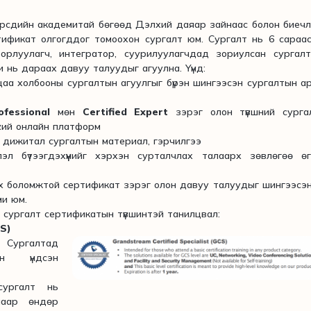
рсдийн академитай бөгөөд Дэлхий даяар зайнаас болон биеч
ификат олгогддог томоохон сургалт юм. Сургалт нь 6 сараа
орлуулагч, интегратор, суурилуулагчдад зориулсан сургалт
 нь дараах давуу талуудыг агуулна. Үүнд:
цаа холбооны сургалтын агуулгыг бүрэн шингээсэн сургалтын а
ofessional
мөн
Certified Expert
зэрэг олон түвшний сурга
үхий онлайн платформ
й дижитал сургалтын материал, гэрчилгээ
л бүтээгдэхүүнийг хэрхэн сурталчлах талаарх зөвлөгөө өг
х боломжтой сертификат зэрэг олон давуу талуудыг шингээсэн
ми юм.
г сургалт сертификатын түвшинтэй танилцвал:
CS)
. Сургалтад
ийн үндсэн
сургалт нь
алаар өндөр