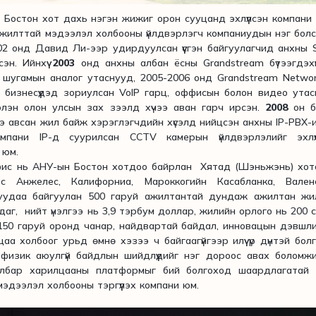
остон хот дахь нэгэн жижиг орон сууцанд эхлүүлсэн компани
мжилттай мэдээлэл холбооны үйлдвэрлэгч компаниудын нэг бол
2 онд Давид Ли-ээр удирдуулсан үүсгэн байгуулагчид анхны 
эн. Ийнхүү
2003
онд анхны албан ёсны Grandstream бүтээгдэхүүн
1 шугамын аналог утаснууд, 2005-2006 онд Grandstream Netwo
д бизнесүүдэд зориулсан VoIP гарц, оффисын болон видео ута
двэрлэн олон улсын зах зээлд хүчээ аван гарч ирсэн.
2008
он б
ээ авсан жил байж хэрэглэгчдийн хүсэлд нийцсэн анхны IP-PBX-
пани IP-д суурилсан CCTV камерын үйлдвэрлэлийг эхлүү
 юм.
фис нь АНУ-ын Бостон хотдоо байрлан Хятад (Шэньжэнь) хот
с Анжелес, Калифорниа, Мароккогийн Касабланка, Валенс
уудаа байгуулан 500 гаруй ажилтантай дундаж ажилтан жи
аг, нийт үнэлгээ нь 3,9 тэрбум доллар, жилийн орлого нь 200 
150 гаруй оронд чанар, найдвартай байдал, инновацын дэвшл
лцаа холбоог урьд өмнө хэзээ ч байгаагүйгээр илүү үр дүнтэй бол
физик аюулгүй байдлын шийдлүүдийг нэг дороос авах боломж
хялбар харилцааны платформыг бий болгоход шаардлагатай б
мэдээлэл холбооны тэргүүлэх компани юм.