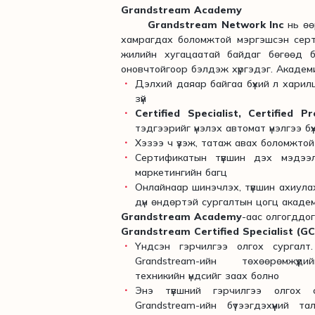
Grandstream Academy
Grandstream Network Inc
нь өө
хамрагдах боломжтой мэргэшсэн серт
жилийн хугацаатай байдаг бөгөөд б
оновчтойгоор бэлдэж хүргэдэг. Академи
Дэлхий даяар байгаа бүхий л харил
зүй
Certified Specialist, Certified Pr
тэдгээрийг үнэлэх автомат үнэлгээ б
Хэзээ ч үзэж, татаж авах боломжто
Сертификатын түвшин дэх мэдээлэ
маркетингийн багц
Онлайнаар шинэчлэх, түвшин ахиула
дүн өндөртэй сургалтын цогц акаде
Grandstream Academy
-аас олгогддо
Grandstream Certified Specialist (G
Үндсэн гэрчилгээ олгох сургалт
Grandstream-ийн төхөөрөмжүүд
техникийн үндсийг заах болно
Энэ түвшний гэрчилгээ олгох 
Grandstream-ийн бүтээгдэхүүний т