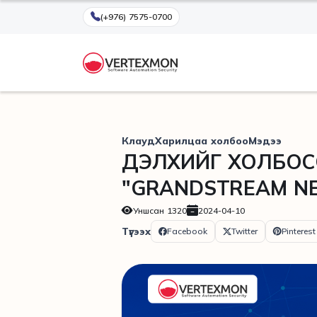
(+976) 7575-0700
Клауд
Харилцаа холбоо
Мэдээ
ДЭЛХИЙГ ХОЛБОС
"GRANDSTREAM N
Уншсан
1320
2024-04-10
Түгээх
Facebook
Twitter
Pinterest