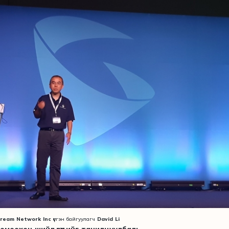
ream Network Inc
үүсгэн байгуулагч
David Li
томоохон шийдлүүдийг танилцуулбал: