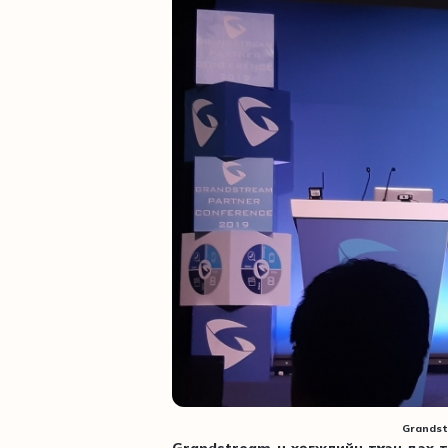
Grandst
Grandstream-н хөгжлийн түүхэн дэх 