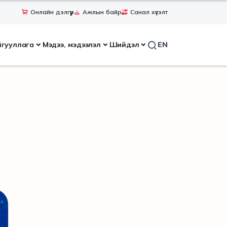
Онлайн дэлгүүр
Ажлын байр
Санал хүсэлт
йгууллага
Мэдээ, мэдээлэл
Шийдэл
EN