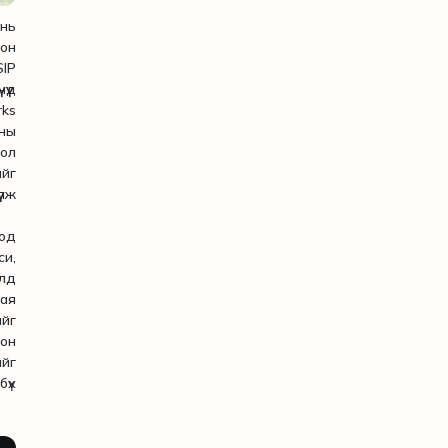
 нь
сон
SIP
үүд
rks
сны
ол
ийг
лж
од
и,
лд
сая
ийг
гон
ийг
үх