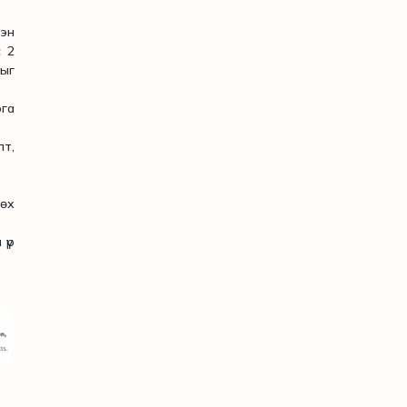
лэн
с 2
ыг
рга
лт,
өх
 үр