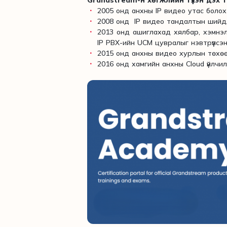
2005 онд анхны IP видео утас боло
2008 онд IP видео тандалтын шийдл
2013 онд ашиглахад хялбар, хэмнэл
IP PBX-ийн UCM цувралыг нэвтрүүлсэ
2015 онд анхны видео хурлын төхө
2016 онд хамгийн анхны Cloud үйлчилг