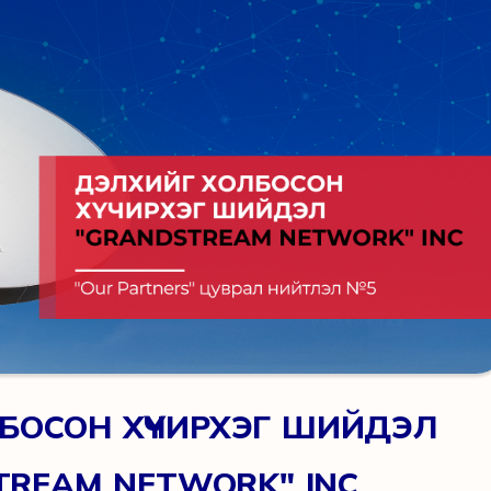
БОСОН ХҮЧИРХЭГ ШИЙДЭЛ
TREAM NETWORK" INC