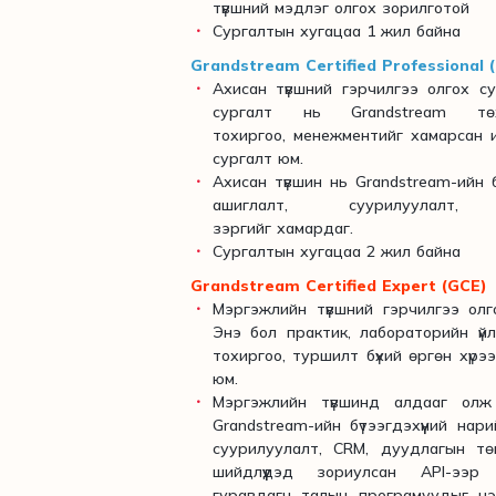
түвшний мэдлэг олгох зорилготой
Сургалтын хугацаа 1 жил байна
Grandstream Certified Professional 
Ахисан түвшний гэрчилгээ олгох сур
сургалт нь Grandstream төх
тохиргоо, менежментийг хамарсан и
сургалт юм.
Ахисан түвшин нь Grandstream-ийн бү
ашиглалт, суурилуулалт, 
зэргийг хамардаг.
Сургалтын хугацаа 2 жил байна
Grandstream Certified Expert (GCE)
Мэргэжлийн түвшний гэрчилгээ олг
Энэ бол практик, лабораторийн үйл
тохиргоо, туршилт бүхий өргөн хүрэ
юм.
Мэргэжлийн түвшинд алдааг олж 
Grandstream-ийн бүтээгдэхүүний нар
суурилуулалт, CRM, дуудлагын тө
шийдлүүдэд зориулсан API-ээр
гуравдагч талын програмуудыг нэ