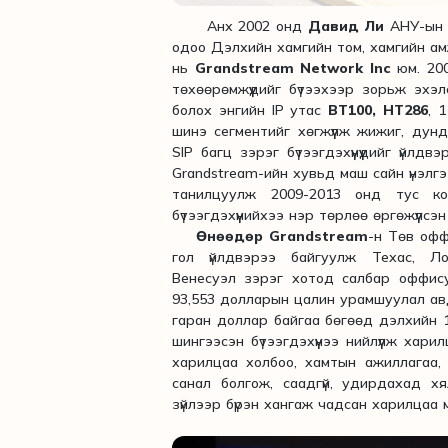
Анх 2002 онд
Давид Ли
АНУ-ын Б
одоо Дэлхийн хамгийн том, хамгийн а
нь
Grandstream Network Inc
юм. 200
төхөөрөмжүүдийг бүтээхээр зорьж эхэлс
болох энгийн IP утас
BT100, HT286
, 
шинэ сегментийг хөгжүүлж жижиг, дун
SIP багц зэрэг бүтээгдэхүүнүүдийг үйл
Grandstream-ийн хувьд маш сайн үнэлг
танилцуулж 2009-2013 онд тус ком
бүтээгдэхүүнийхээ нэр төрлөө өргөжүүлсэн
Өнөөдөр
Grandstream
-н Төв оф
гол үйлдвэрээ байгуулж Техас, Ло
Венесуэл зэрэг хотод салбар оффис
93,553 долларын цалин урамшуулал авд
гаран доллар байгаа бөгөөд дэлхийн 
шингээсэн бүтээгдэхүүнээ нийлүүлж хари
харилцаа холбоо, хамтын ажиллагаа, 
санал болгож, саадгүй, удирдахад 
зүйлээр бүрэн хангаж чадсан харилцаа 