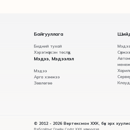
Байгууллага
Ший
Бидний тухай
Мэдээ
Хэрэгжүүлсэн төслүүд
Сүлжээ
Мэдээ, Мэдээлэл
Автом
менеж
Харил
Мэдээ
Серве
Арга хэмжээ
Клауд
Зөвлөгөө
© 2012 - 2026 Вертексмон ХХК, бүх эрх хуул
Вэбсайт
ыг
Грийн Софт ХХК
хөгжүүлэв