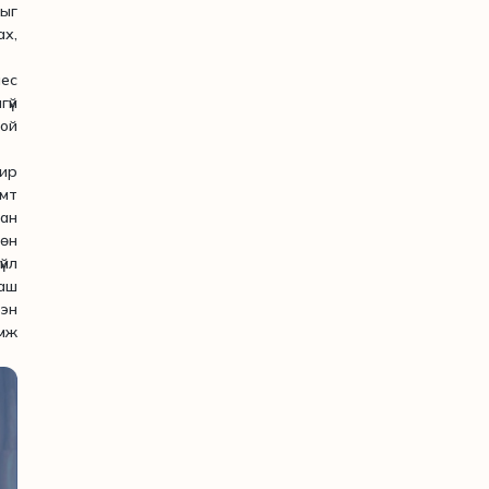
ыг
ах,
нес
гүй
ой
ир
амт
дан
мөн
үйл
маш
сэн
амж