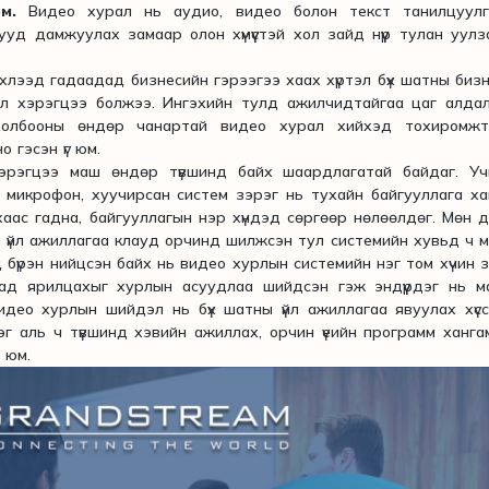
м.
Видео хурал нь аудио, видео болон текст танилцуулг
д дамжуулах замаар олон хүмүүстэй хол зайд нүүр тулан уулз
эд гадаадад бизнесийн гэрээгээ хаах хүртэл бүх шатны биз
л хэрэгцээ болжээ. Ингэхийн тулд ажилчидтайгаа цаг алдал
холбооны өндөр чанартай видео хурал хийхэд тохиромжт
 гэсэн үг юм.
гцээ маш өндөр түвшинд байх шаардлагатай байдаг. Уч
 микрофон, хуучирсан систем зэрэг нь тухайн байгууллага х
аас гадна, байгууллагын нэр хүндэд сөргөөр нөлөөлдөг. Мөн 
 үйл ажиллагаа клауд орчинд шилжсэн тул системийн хувьд ч 
бүрэн нийцсэн байх нь видео хурлын системийн нэг том хүчин з
раад ярилцахыг хурлын асуудлаа шийдсэн гэж эндүүрдэг нь 
идео хурлын шийдэл нь бүх шатны үйл ажиллагаа явуулах хүс
г аль ч түвшинд хэвийн ажиллах, орчин үеийн программ ханг
 юм.