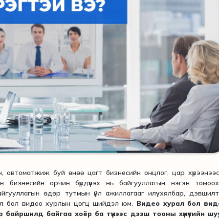
автоматжиж буй өнөө цагт бизнесийн онцлог, цар хүрээнээс
н бизнесийн орчин бүрдүүлэх нь байгууллагын нэгэн томоох
йгууллагын өдөр тутмын үйл ажиллагааг илүү хялбар, дэвшил
эл бол видео хурлын цогц шийдэл юм.
Видео хурал бол вид
байршилд байгаа хоёр ба түүнээс дээш тооны хүмүүсийн шу