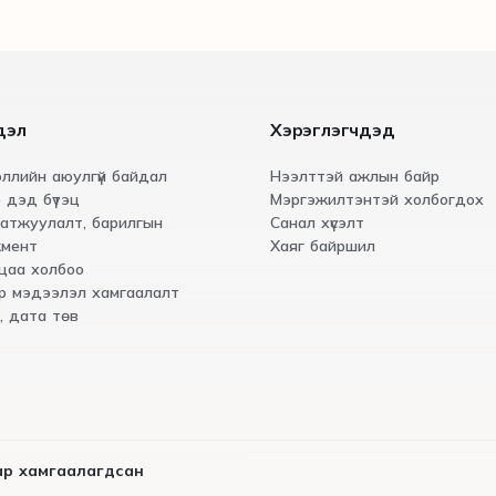
дэл
Хэрэглэгчдэд
ллийн аюулгүй байдал
Нээлттэй ажлын байр
 дэд бүтэц
Мэргэжилтэнтэй холбогдох
атжуулалт, барилгын
Санал хүсэлт
мент
Хаяг байршил
цаа холбоо
р мэдээлэл хамгаалалт
, дата төв
иар хамгаалагдсан