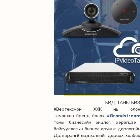
БИД ТАНЫ БИ
#Вертексмон ХХК нь олон 
томоохон бренд болох
#Grandstrea
таны бизнесийн онцлог, хэрэгцээ 
байгууллагын бизнес орчныг дараагийн
Дэлгэрэнгүй мэдээллийг дараах холбоосо