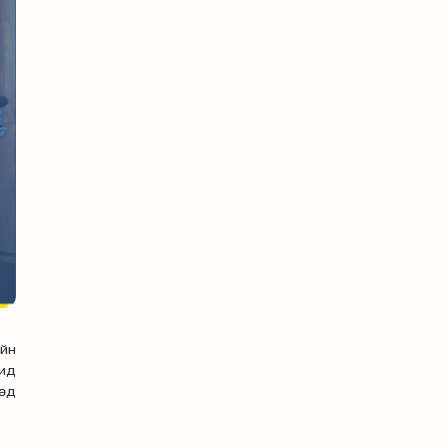
йн
ид
өд