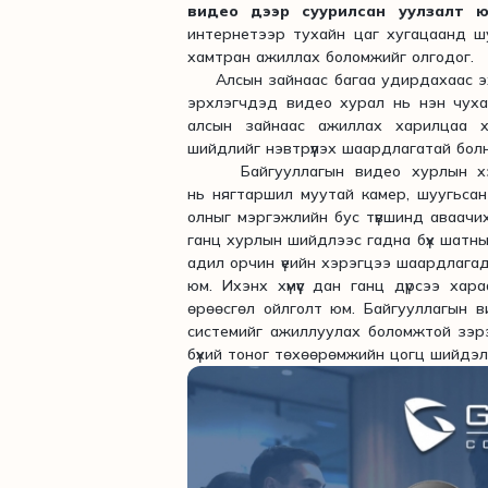
видео дээр суурилсан уулзалт ю
интернетээр тухайн цаг хугацаанд шуу
хамтран ажиллах боломжийг олгодог.
Алсын зайнаас багаа удирдахаас эхлэ
эрхлэгчдэд видео хурал нь нэн чуха
алсын зайнаас ажиллах харилцаа 
шийдлийг нэвтрүүлэх шаардлагатай болно
Байгууллагын видео хурлын хэрэ
нь нягтаршил муутай камер, шуугьсан
олныг мэргэжлийн бус түвшинд аваачих
ганц хурлын шийдлээс гадна бүх шатны
адил орчин үеийн хэрэгцээ шаардлагад 
юм. Ихэнх хүмүүс дан ганц дүрсээ ха
өрөөсгөл ойлголт юм. Байгууллагын в
системийг ажиллуулах боломжтой зэрэ
бүхий тоног төхөөрөмжийн цогц шийдэл