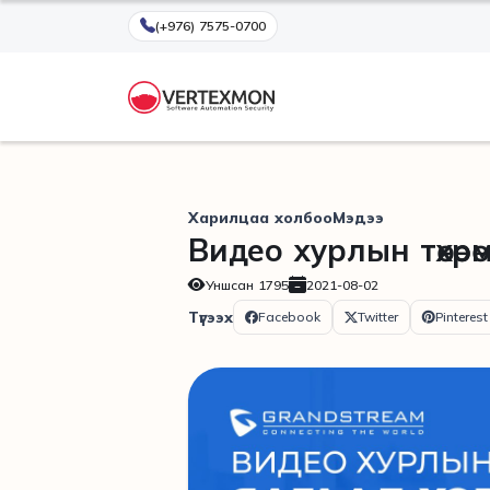
(+976) 7575-0700
Харилцаа холбоо
Мэдээ
Видео хурлын төхөөр
Уншсан
1795
2021-08-02
Түгээх
Facebook
Twitter
Pinterest