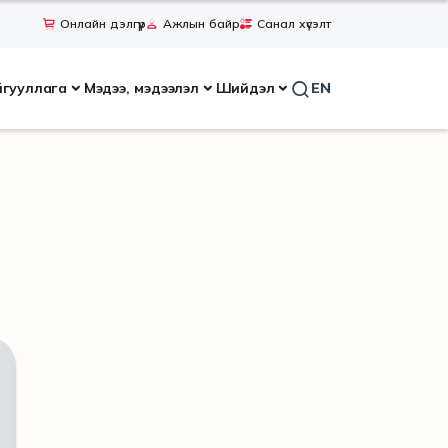
Онлайн дэлгүүр
Ажлын байр
Санал хүсэлт
йгууллага
Мэдээ, мэдээлэл
Шийдэл
EN