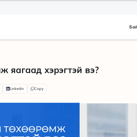
Ба
өмж яагаад хэрэгтэй вэ?
Linkedin
Copy