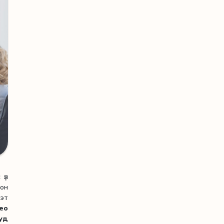
 үл
он
тэт
ео
уд