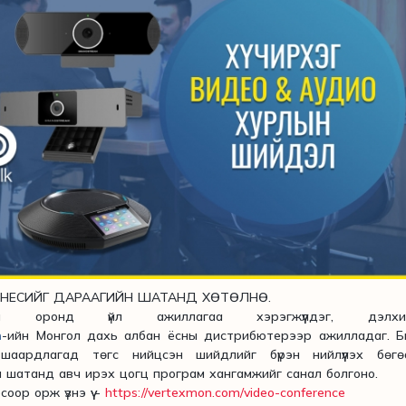
ЗНЕСИЙГ ДАРААГИЙН ШАТАНД ХӨТӨЛНӨ.
оронд үйл ажиллагаа хэрэгжүүлдэг, дэлхи
m
-ийн Монгол дахь албан ёсны дистрибютерээр ажилладаг. Б
шаардлагад төгс нийцсэн шийдлийг бүрэн нийлүүлэх бөгө
 шатанд авч ирэх цогц програм хангамжийг санал болгоно.
ор орж үзнэ үү -
https://vertexmon.com/video-conference