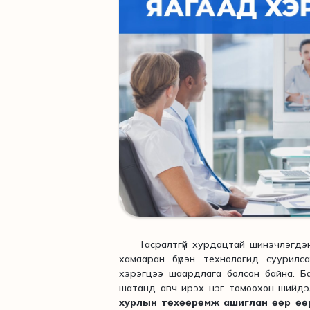
Тасралтгүй хурдацтай шинэчлэгдэн, 
хамааран бүрэн технологид суурилса
хэрэгцээ шаардлага болсон байна. Ба
шатанд авч ирэх нэг томоохон шийд
хурлын төхөөрөмж ашиглан өөр өөр 