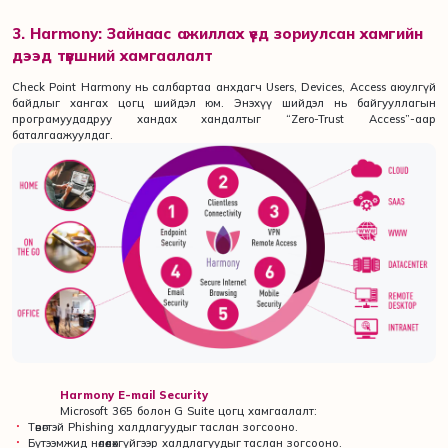
3. Harmony: Зайнаас ажиллах үед зориулсан хамгийн
дээд түвшний хамгаалалт
Check Point Harmony нь салбартаа анхдагч Users, Devices, Access аюулгүй
байдлыг хангах цогц шийдэл юм. Энэхүү шийдэл нь байгууллагын
програмуудадруу хандах хандалтыг “Zero-Trust Access”-аар
баталгаажуулдаг.
Harmony E-mail Security
Microsoft 365 болон G Suite цогц хамгаалалт:
Төвөгтэй Phishing халдлагуудыг таслан зогсооно.
Бүтээмжид нөлөөлөхгүйгээр халдлагуудыг таслан зогсооно.