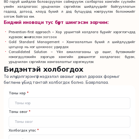
80 гаруй шийдлээ боловсруулан сайжруулж салбартаа хамгийн сүүлийн
үеийн халдлагаас урьдчилан сэргийлэх шийдлүүдийг байгууллагын
гадаад, дотоод, клауд бүхий л дэд бүтцүүдэд нэвтрүүлэх боломжийг
олгож байгаа юм.
Бидний иноваци тус бүрт шингэсэн зарчим:
Prevention-first approach – Хор уршигтай халдлага бүрийг хэрэглэгчдэд
хүрэхээс өмнө таслан зогсоох
Gold Standard Management – Хамгаалалтын бүхий л шийдлүүдийг
цогцоор нь нэг цонхноос удирдах
Consolidated Solution – Үйл ажиллагааны үр ашиг, бүтээмжийг
нэмэгдүүлэхийн зэрэгцээ хамгийн дэвшилтэт халдлагаас бүрэн,
урьдчилан сэргийлэх хамгаалалтыг хэрэгжүүлэх
Бидэнтэй холбогдох
Та илүү дэлгэрэнгүй мэдээлэл авахыг хүсвэл дараах формыг
бөглөнө үү. Бид тантай холбогдох болно. Баярлалаа.
Таны нэр
*
Таны овог
*
Холбогдох утас
*