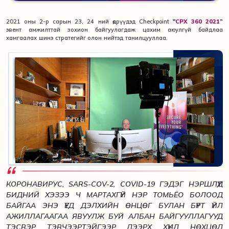
2021 оны 2-р сарын 23, 24 ний өдрүүдэд Checkpoint
"
CPX 360 2021
”
эвент амжилттай зохион байгуулагдаж цахим аюулгүй байдлаа
хамгаалах шинэ стратегийг олон нийтэд танилцууллаа.
КОРОНАВИРУС, SARS-COV-2, COVID-19 ГЭДЭГ НЭРШЛҮҮД
БИДНИЙ ХЭЗЭЭ Ч МАРТАХГҮЙ НЭР ТОМЬЁО БОЛООД
БАЙГАА ЭНЭ ҮЕД ДЭЛХИЙН ӨНЦӨГ БУЛАН БҮРТ ҮЙЛ
АЖИЛЛАГААГАА ЯВУУЛЖ БУЙ АЛБАН БАЙГУУЛЛАГУУД
ТЭСВЭР ТЭВЧЭЭРТЭЙГЭЭР ДЭЭРХ ХҮНД НӨХЦӨЛ