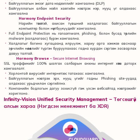
Байгууллагын эмзэг дата мэдээллийг хамгаална (DLP)
Байгууллагын албан мэйл хаягийн нэвтрэх нэр, нууц үг алдахаас
хамгаална
Harmony Endpoint Security
Нарийн төвөгтэй, ахисан түвшний халдлагаас байгууллагын
компьютер болон нөүтбүүкүүдийг хамгаална.
Full Endpoint Protection нь ransomware, phishing, болон бусад төрлийн
malware (халдлагаас) бүрэн хамгаална.
Халдлагыг богино хугацаанд илрүүлж, хариу арга хэмжээ авснаар
зөрчлийн нөлөөллийг түргэн бууруулахаас гадна хурдан сэргээн засварлах
давуу талтай.
Harmony Browse -
Secure Internet Browsing
SSL траффикийг 100% шалгах салбарын анхны интернет хөтөч доторх
хамгаалалт.
Хорлонтой вирусийг интернетээс татахаас хамгаална.
Байгууллагын нэвтрэх эрх, нууц үгийг гадны Phishing site-уудад
алдахаас урьдчилан сэргийлнэ.
Компанийн бодлогын дагуу зохисгүй гэж үзсэн вебсайтад нэвтрэхийг
хориглоно.
Infinity-Vision Unified Security Management
–
Төгсөшгүй
алсын хараа (Нэгдсэн менежмент ба XDR)