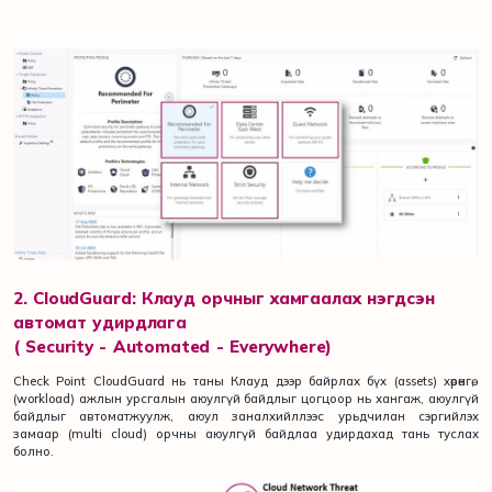
2. CloudGuard: Клауд орчныг хамгаалах нэгдсэн
автомат удирдлага
(
Security -
Automated -
Everywhere)
Check Point CloudGuard нь таны Клауд дээр байрлах бүх (assets) хөрөнгө,
(workload) ажлын урсгалын аюулгүй байдлыг цогцоор нь хангаж, аюулгүй
байдлыг автоматжуулж, аюул заналхийллээс урьдчилан сэргийлэх
замаар (multi cloud) орчны аюулгүй байдлаа удирдахад тань туслах
болно.