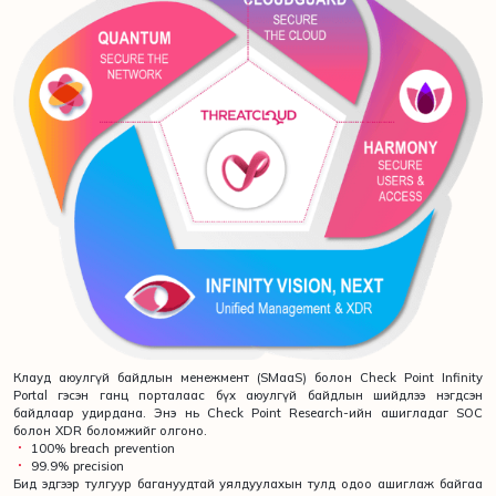
Клауд аюулгүй байдлын менежмент (SMaaS) болон Check Point Infinity
Portal гэсэн ганц порталаас бүх аюулгүй байдлын шийдлээ нэгдсэн
байдлаар удирдана. Энэ нь Check Point Research-ийн ашигладаг SOC
болон XDR боломжийг олгоно.
100% breach prevention
99.9% precision
Бид эдгээр тулгуур багануудтай уялдуулахын тулд одоо ашиглаж байгаа