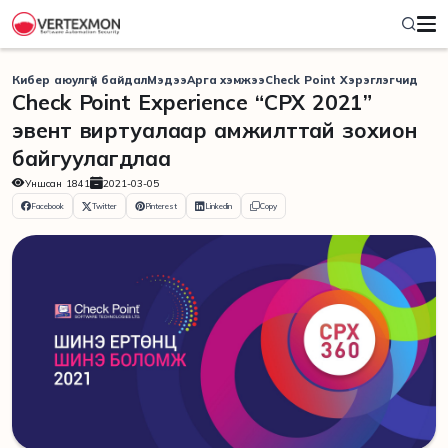
Кибер аюулгүй байдал
Мэдээ
Арга хэмжээ
Check Point Хэрэглэгчид
Check Point Experience “CPX 2021”
эвент виртуалаар амжилттай зохион
байгуулагдлаа
Уншсан
1841
2021-03-05
Facebook
Twitter
Pinterest
Linkedin
Copy