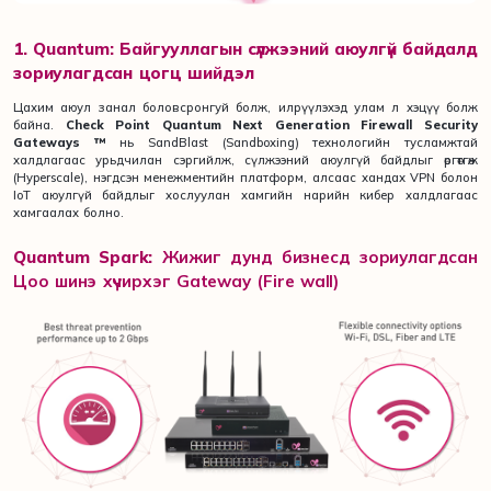
1. Quantum: Байгууллагын сүлжээний аюулгүй байдалд
зориулагдсан цогц шийдэл
Цахим аюул занал боловсронгуй болж, илрүүлэхэд улам л хэцүү болж
байна.
Check Point Quantum Next Generation Firewall Security
Gateways ™
нь SandBlast (Sandboxing) технологийн тусламжтай
халдлагаас урьдчилан сэргийлж, сүлжээний аюулгүй байдлыг өргөтгөж
(Hyperscale), нэгдсэн менежментийн платформ, алсаас хандах VPN болон
IoT аюулгүй байдлыг хослуулан хамгийн нарийн кибер халдлагаас
хамгаалах болно.
Quantum Spark:
Жижиг дунд бизнесд зориулагдсан
Цоо шинэ хүчирхэг Gateway (Fire wall)