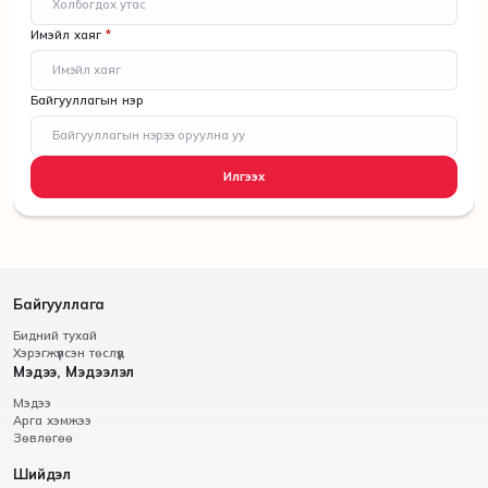
Имэйл хаяг
*
Байгууллагын нэр
Илгээх
Байгууллага
Бидний тухай
Хэрэгжүүлсэн төслүүд
Мэдээ, Мэдээлэл
Мэдээ
Арга хэмжээ
Зөвлөгөө
Шийдэл