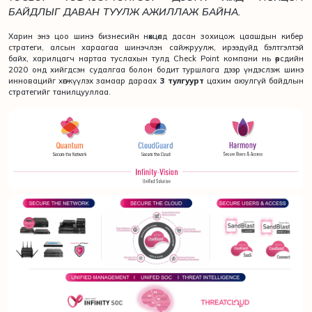
БАЙДЛЫГ ДАВАН ТУУЛЖ АЖИЛЛАЖ БАЙНА.
Харин энэ цоо шинэ бизнесийн нөхцөлд дасан зохицож цаашдын кибер
стратеги, алсын хараагаа шинэчлэн сайжруулж, ирээдүйд бэлтгэлтэй
байх, харилцагч нартаа туслахын тулд Check Point компани нь өөрсдийн
2020 онд хийгдсэн судалгаа болон бодит туршлага дээр үндэслэж шинэ
инновацийг хөгжүүлэх замаар дараах
3 тулгуурт
цахим аюулгүй байдлын
стратегийг танилцууллаа.