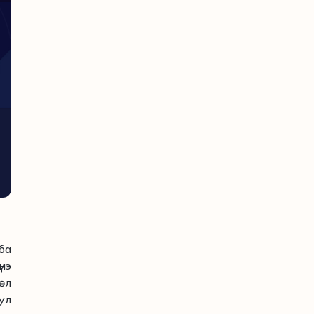
ба
нэ
өл
ул