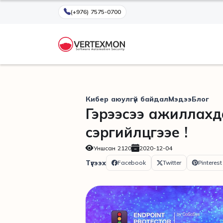
(+976) 7575-0700
Кибер аюулгүй байдал
Мэдээ
Блог
Гэрээсээ ажиллахд
сэргийлцгээе !
Уншсан
2120
2020-12-04
Түгээх
Facebook
Twitter
Pinterest