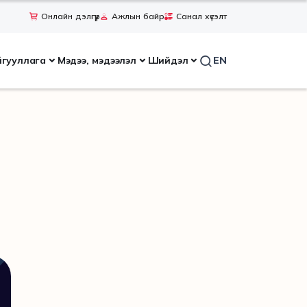
Онлайн дэлгүүр
Ажлын байр
Санал хүсэлт
йгууллага
Мэдээ, мэдээлэл
Шийдэл
EN