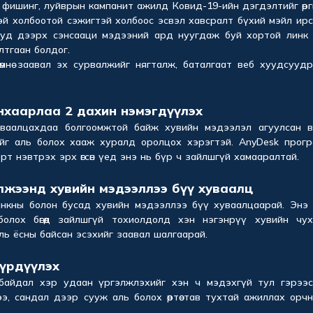
фишинг, луйврын кампанит ажилд Ковид-19-ийн дэгдэлтийг өргөн
эй холбоотой сэжигтэй холбоос эсвэл хавсралт бүхий мэйл ир
сууд дээрх сэнсааци мэдээний ард нуугдаж буй хортой линк
лтгаан болдог.
мнө заавал эх сурвалжийг нягталж, баталгаат веб хуудсууд
нхаарлаа 2 дахин нэмэгдүүлэх
ваалцахдаа болгоомжтой байж хувийн мэдээлэл агуулсан в
йг аль болох хааж хуралд оролцох хэрэгтэй. AnyDesk прогр
т нэвтрэх эрх өгсөн үед энэ нь бүр ч зайлшгүй хамааралтай.
үлжээнд хувийн мэдээллээ бүү хуваалц
нкны болон бусад хувийн мэдээллээ бүү хуваалцаарай. Энэ 
болох бөгөөд зайлшгүй тохиолдолд хэн нэгэнрүү хувийн чух
уль ёсны байсан эсэхийг заавал шалгаарай.
бүрдүүлэх
 байдал хэр удаан үргэлжлэхийг хэн ч мэдэхгүй тул гэрээс
, сандал дээр сууж аль болох өөртөө тав тухтай ажиллах орч