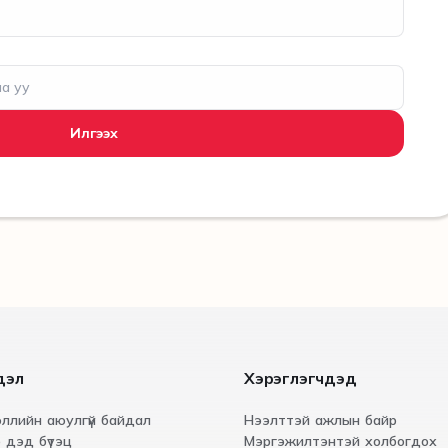
Илгээх
дэл
Хэрэглэгчдэд
ллийн аюулгүй байдал
Нээлттэй ажлын байр
 дэд бүтэц
Мэргэжилтэнтэй холбогдох