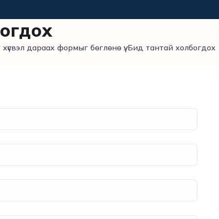
богдох
г хүсвэл дараах формыг бөглөнө үү. Бид тантай холбогдох