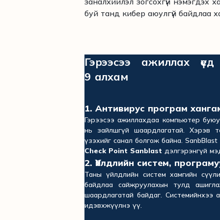
заналхийлэл зогсохгүй нэмэгдэх 
буй танд кибер аюулгүй байдлаа х
Гэрээсээ ажиллах үед
9 алхам
1. Антивирус програм ханг
Гэрээсээ ажиллахдаа компьютер буюу тө
нь зайлшгүй шаардлагатай. Хэрэв 
үзэхийг санал болгож байна. SanbBlast
Check Point Sanblast
дэлгэрэнгүй мэ
2. Үйлдлийн систем, програм
Таны үйлдлийн систем хамгийн сүүл
байдлаа сайжруулахын тулд ашигла
шаардлагатай байдаг. Системийнхээ 
идэвхжүүлнэ үү.