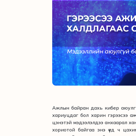
Ажлын байран дахь кибер аюулгү
хариуцдаг бол харин гэрээсээ аж
цэнэтэй мэдээлэлдээ анхаарал хан
хориотой байгаа энэ үед ч цах