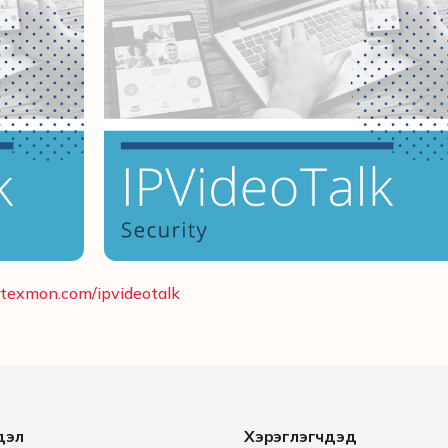
ertexmon.com/ipvideotalk
дэл
Хэрэглэгчдэд