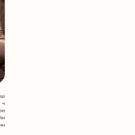
аш
 ч
он
йн
ин