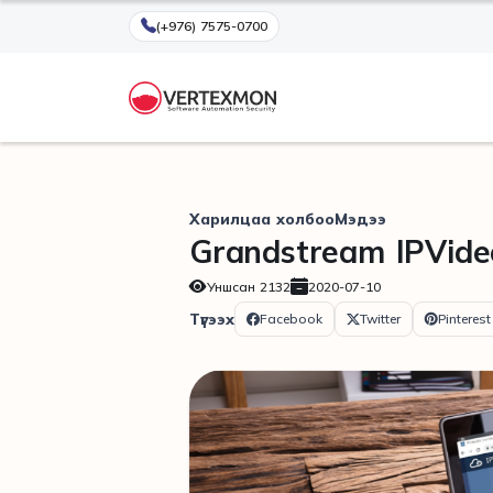
(+976) 7575-0700
Харилцаа холбоо
Мэдээ
Grandstream IPVid
Уншсан
2132
2020-07-10
Түгээх
Facebook
Twitter
Pinterest