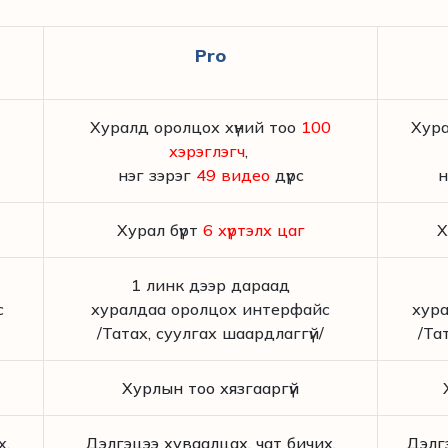
Pro
Хуралд оролцох хүний тоо
100
Хура
хэрэглэгч
,
нэг зэрэг
49 видео
дүрс
н
Хурал бүрт
6 хүртэлх цаг
Х
1 линк дээр дараад
с
хуралдаа оролцох интерфайс
хур
/Татах, суулгах шаардлаггүй/
/Та
Хурлын тоо хязгааргүй
х,
Дэлгэцээ хуваалцах, чат бичих,
Дэлгэ