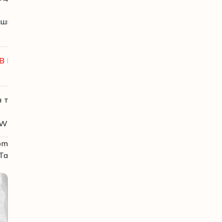
тайлан,
 шинжилгээ хийх, бичлэг
хадгалах
GB
Клауд серверт бичлэг
хадгалах
эн төхөөрөмжөөсөө нэвтрэх
боломж
Windows, iOS, Android/
om
Та