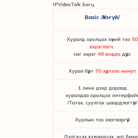
IPVideoTalk Багц
Basic /Үнэгүй/
Хуралд оролцох хүний тоо
50
хэрэглэгч
,
нэг зэрэг
49 видео
дүрс
Хурал бүрт
70 хүртэлх минут
1 линк дээр дараад
хуралдаа оролцох интерфай
/Татах, суулгах шаардлаггүй/
Хурлын тоо хязгааргүй
Дэлгэцээ хуваалцах, чат бичи