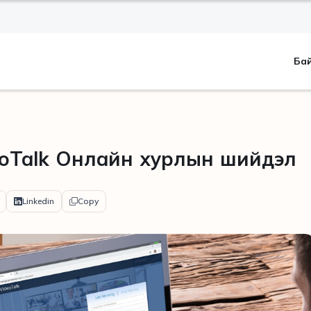
Ба
eoTalk Онлайн хурлын шийдэл
Linkedin
Copy