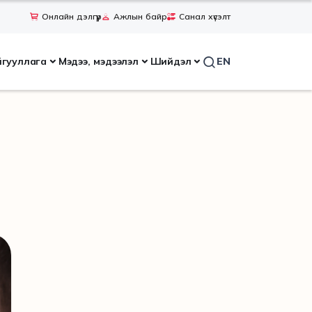
Онлайн дэлгүүр
Ажлын байр
Санал хүсэлт
йгууллага
Мэдээ, мэдээлэл
Шийдэл
EN