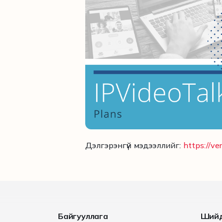
Дэлгэрэнгүй мэдээллийг:
https://v
Байгууллага
Ший