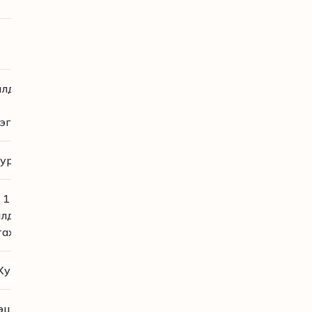
Business
лд оролцох хүний тоо
150
хэрэглэгч,
эг зэрэг
49 видео
дүрс
урал бүрт
6 хүртэлх цаг
1 линк дээр дараад
алдаа оролцох интерфайс
тах, суулгах шаардлаггүй/
Хурлын тоо хязгааргүй
цээ хуваалцах, чат бичих,