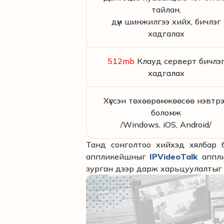
тайлан,
дүн шинжилгээ хийх, бичлэг
хадгалах
512mb
Клауд серверт бичлэ
хадгалах
Хүссэн төхөөрөмжөөсөө нэвтр
боломж
/Windows, iOS, Android/
Танд сонголтоо хийхэд хялбар 
аппликейшныг
IPVideoTalk
аппл
зурган дээр дарж харьцуулалтыг үзн