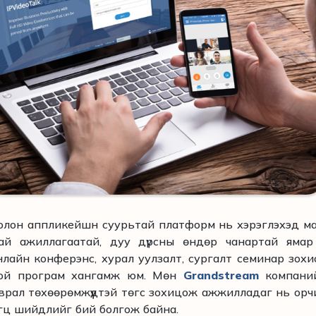
олон аппликейшн суурьтай платформ нь хэрэглэхэд м
ай ажиллагаатай, дуу дүрсны өндөр чанартай ямар
лайн конферэнс, хурал уулзалт, сургалт семинар зохи
той програм хангамж юм. Мөн
Grandstream
компани
врал төхөөрөмжүүдтэй төгс зохицож ажжилладаг нь орч
гц шийдлийг бий болгож байна.