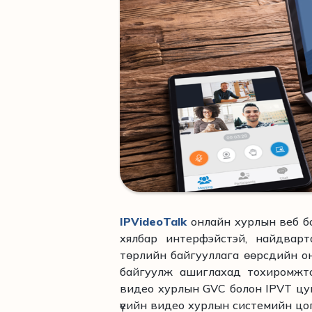
IPVideoTalk
онлайн хурлын веб б
хялбар интерфэйстэй, найдварт
төрлийн байгууллага өөрсдийн он
байгуулж ашиглахад тохиромж
видео хурлын GVC болон IPVТ цу
үеийн видео хурлын системийн цо