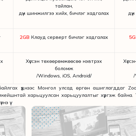
тайлан,
дүн шинжилгээ хийх, бичлэг хадгалах
дүн
г
2GB
Клауд серверт бичлэг хадгалах
5
эх
Хүссэн төхөөрөмжөөсөө нэвтрэх
Хүсс
боломж
/Windows, iOS, Android/
/
байлгах үүднээс Монгол улсад өргөн ашиглагддаг Zo
икейшнтай харьцуулсан харьцуулалтыг хүргэж байна. 
э үү.