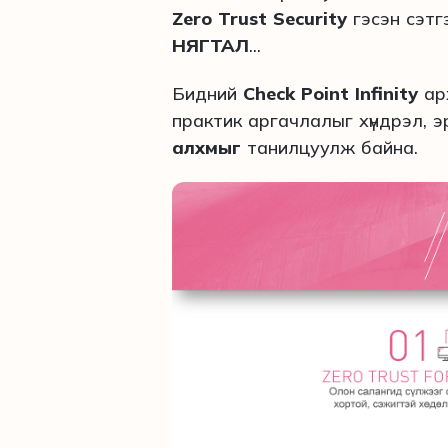
Zero Trust Security
гэсэн сэтг
НЯГТАЛ
...
Бидний
Check Point Infinity
ар
практик аргачлалыг хүндрэл, 
алхмыг
танилцуулж байна.