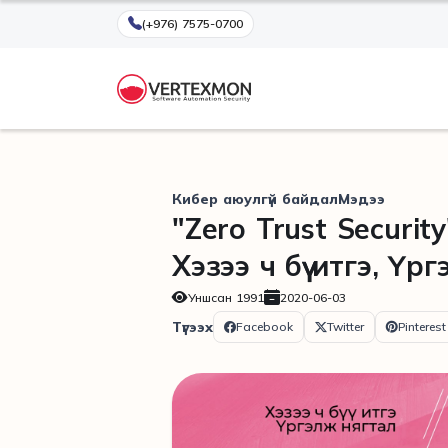
(+976) 7575-0700
Кибер аюулгүй байдал
Мэдээ
"Zero Trust Securit
Хэзээ ч бүү итгэ, Ү
Уншсан
1991
2020-06-03
Түгээх
Facebook
Twitter
Pinterest