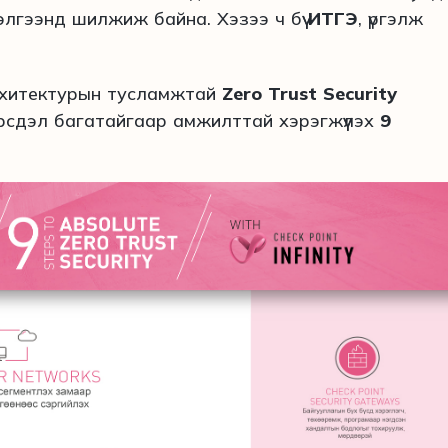
элгээнд шилжиж байна. Хэзээ ч бүү
ИТГЭ
, үргэлж
хитектурын тусламжтай
Zero Trust Security
эрсдэл багатайгаар амжилттай хэрэгжүүлэх
9