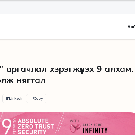
Ба
y" аргачлал хэрэгжүүлэх 9 алхам.
ргэлж нягтал
Linkedin
Copy