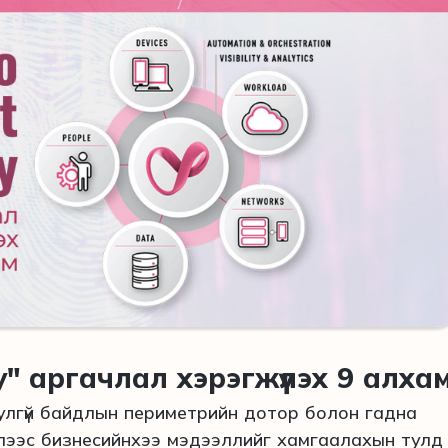
ty" аргачлал хэрэгжүүлэх 9 алха
юулгүй байдлын периметрийн дотор болон гадна
лээс бизнесийнхээ мэдээллийг хамгаалахын тулд