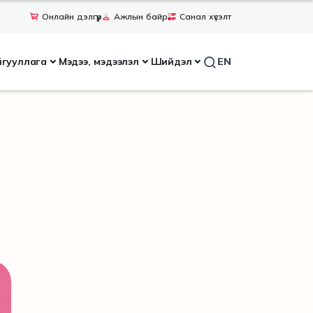
Онлайн дэлгүүр
Ажлын байр
Санал хүсэлт
йгууллага
Мэдээ, мэдээлэл
Шийдэл
EN