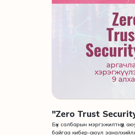
"Zero Trust Securi
Бүх салбарын мэргэжилтнүүд а
байгаа кибер-аюул заналхийл