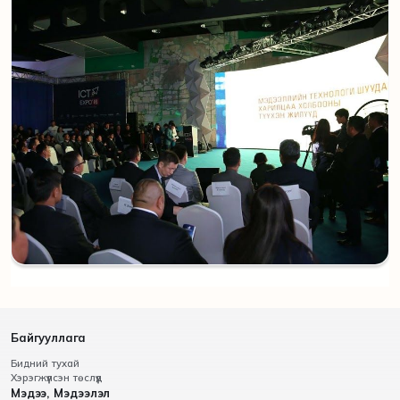
Байгууллага
Бидний тухай
Хэрэгжүүлсэн төслүүд
Мэдээ, Мэдээлэл