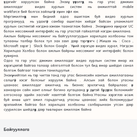
үздэгийг харуулсан байна .Энэхүү үзүүлэлтүүд нь гар утас дэмжин
ажилладаг видео хурлын систем нь амжилттай mobile
workforce бий болгох зайлшгүй хүчин зүйл юм.
Мэргэжилтнүүд мөн бидний одоо ашиглаж буй видео хурлын
програмууд нь удахгүй самбар ашиглан хийдэг байсан уламжлалт
хурлын системтэй нэгдэнэ хэмээн таамаглаж байна . Энэхүү шинэ хүчирхэг UC
болон мессежний интерфейс нь гар утастай гайхалтай нэгдэн ажиллана.
Ажлын байрны мессежинг нь байгууллагуудын харилцаа холбооны том
тулааны талбар болох тул зах зээл дээр тэргүүлэгч ( Жишээ нь : Cisco ,
Microsoft зэрэг ) Slack болон Google . Үүний зэрэгцээ видео хурал, Нэгдсэн
Харилцаа Холбоо болон ажлын байрны мессежинг нэг интерфейс болон
хувирна.
Одоо та гар утас дэмжин ажилладаг видео хурлын систем ямар их
хэрэгцээтэй байгаа талаар ойлголттой болсон тул бид ямар шийдэл санал
болгож байгааг товчхон танилцуулъя .
Энэхүү нийтлэл нь тэр чигтээ танд гар утас бизнесийн хамтын ажиллагааны
салшгүй хэсэг болсныг харуулж байна . Алсын зай болон утасны
цаанаас ажилладаг ажилчид нь бизнес эрхлэгчид байршлаас үл
хамааран сайн хамт олныг богино хугацаанд үр дүнтэй бүрдүүлэх боломжийг
олгосноор эдийн засгийг нээлттэй болгож байна.Утасны хэрэглээ өсөж
буй өнөө цагт ажил горьдогчид утасны цаанаас хийх боломжуудыг
эрэлхийлж байгаа бол харилцаа холбооны салбарынхан утсан дээр
суурилсан шийдлүүд дээр төвлөрөн ажиллаж байна
Байгууллага