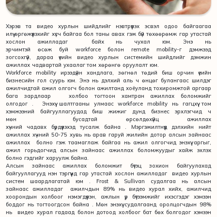
Хэрэв та видео хурлын шийдлийг нэвтрүүлэх эсвэл одоо байгаагаа
илүү өргөжүүлэхийг хүсч байгаа бол таны авах гэж бүй төхөөрөмж гар утастай
хослон ажилладаг байх нь чухал юм. Энэ нь
эрчимтэй өсөж буй workforce болон remote mobility-г дэмжээд
зогсохгүй, дараа үеийн видео хурлын системийн шийдлийг дэмжин
ажиллах чадвартай ухаалаг том хөрөнгө оруулалт юм.
Workforce mobility ирээдүйн хандлага, зөгнөл төдий биш орчин үеийн
бизнесийн гол суурь юм. Энэ нь дэлхий аль ч өнцөг булангаас шилдэг
ажилчидтай ажил олгогч болон ажилтанд хоёуланд тохиромжтой аргаар
бага зардлаар холбоо тогтоон хамтран ажиллах боломжийг
олгодог . Энэхүү шалтгааны улмаас workforce mobility нь гагцхүү том
хэмжээний байгууллагуудад биш жижиг дунд бизнес эрхлэгчид ч
мөн бусадтай өрсөлдөхүйц ажиллах
хүчний чадавх бүрдүүлэхэд тусалж байна . Мэргэжилтнүүд дэлхийн нийт
ажиллах хүчний 50-75 хувь нь арав гаруй жилийн дотор алсын зайнаас
ажиллах болно гэж таамаглаж байгаа нь ажил олгогчид энэхүү аргыг,
ажил горьдогчид алсын зайнаас ажиллах боломжуудыг хайж эхлэх
болно гэдгийг харуулж байна.
Алсын зайнаас ажиллах боломжит бүтэц зохион байгуулахад
байгууллагууд нэн тэргүүнд гар утастай хослон ажилладаг видео хурлын
систем шаардлагатай юм . Frost & Sullivan судалгаа нь алсын
зайнаас ажилладаг ажилчдын 89% нь видео хурал хийх, ажилчид
хоорондын холбоог нэмэгдүүлэн, ажлын үр бүтээмжийг ихэсгэдэг хэмээн
боддог нь тогтоогдсон байна . Мөн энэхүү судалгаанд оролцогчдын 98%
нь видео хурал гадаад болон дотоод холбоог бат бөх болгодог хэмээн