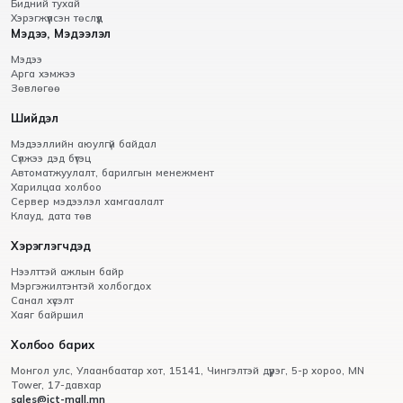
Бидний тухай
Хэрэгжүүлсэн төслүүд
Мэдээ, Мэдээлэл
Мэдээ
Арга хэмжээ
Зөвлөгөө
Шийдэл
Мэдээллийн аюулгүй байдал
Сүлжээ дэд бүтэц
Автоматжуулалт, барилгын менежмент
Харилцаа холбоо
Сервер мэдээлэл хамгаалалт
Клауд, дата төв
Хэрэглэгчдэд
Нээлттэй ажлын байр
Мэргэжилтэнтэй холбогдох
Санал хүсэлт
Хаяг байршил
Холбоо барих
Монгол улс, Улаанбаатар хот, 15141, Чингэлтэй дүүрэг, 5-р хороо, МN
Tower, 17-давхар
sales@ict-mall.mn