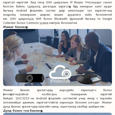
хэрэгсэл хэрэгтэй. Бид танд GXV цувралын IP Видео Утаснуудыг санал
болгож байна. Цувралд дагалдах хэрэгслүүд бүгд камерын хамт ирдэг
бөгөөд Android үйлдлийн систем дээр ажилладаг тул хэрэглэгчид
андройд төхөөрөмж дээрээс видео дуудлага хийх боломжтой
юм. GXV цувралууд Wifi болон Bluetooth функцтэй бөгөөд та Google
Calendar болон Contacts-уудад нэвтрэх боломжтой.
Жижиг бизнесүүд
Жижиг бизнес эрхлэгчдэд өөрсдийн харилцагч болон
үйлчлүүлэгчидтэйгээ холбогдох төхөөрөмж хэрэгтэй
байдаг. GVC3210 нь Android үйлдлийн системтэй учир ямар ч төрлийн
аппликейшн дэмжиж, хэрэглэгчтэйгээ харилцах боломж олгодог. Жижиг
дунд бизнес эрхлэгчдэд хамгийн хямд, ашиглахад хялбар шийдэл юм.
Дунд болон том бизнесүүд