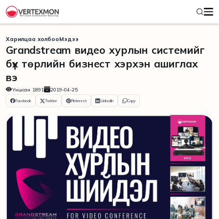
Харилцаа холбоо
Мэдээ
Grandstream видео хурлын системийг
бүх төрлийн бизнест хэрхэн ашиглах
вэ
Уншсан
1891
2019-04-25
Facebook
Twitter
Pinterest
Linkedin
Copy