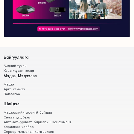
Байгууллага
Бидний тухай
Хэрэгжүүлсэн төслүүд
Мэдээ, Мэдээлэл
Мэдээ
Арга хэмжээ
Зөвлөгөө
Шийдэл
Мэдээллийн аюулгүй байдал
Сүлжээ дэд бүтэц
Автоматжуулалт, барилгын менежмент
Харилцаа холбоо
Сервер мэдээлэл хамгаалалт