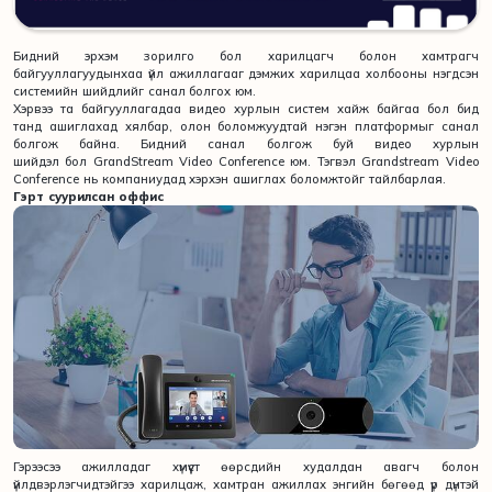
Бидний эрхэм зорилго бол харилцагч болон хамтрагч
байгууллагуудынхаа үйл ажиллагааг дэмжих харилцаа холбооны нэгдсэн
системийн шийдлийг санал болгох юм.
Хэрвээ та байгууллагадаа видео хурлын систем хайж байгаа бол бид
танд ашиглахад хялбар, олон боломжуудтай нэгэн платформыг санал
болгож байна. Бидний санал болгож буй видео хурлын
шийдэл бол GrandStream Video Conference юм. Тэгвэл Grandstream Video
Conference нь компаниудад хэрхэн ашиглах боломжтойг тайлбарлая.
Гэрт суурилсан оффис
Гэрээсээ ажилладаг хүмүүст өөрсдийн худалдан авагч болон
үйлдвэрлэгчидтэйгээ харилцаж, хамтран ажиллах энгийн бөгөөд үр дүнтэй