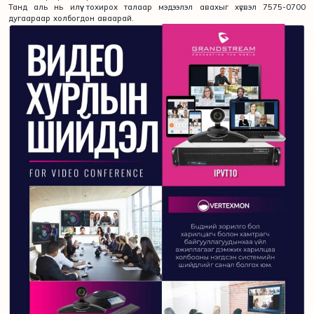
Танд аль нь илүү тохирох талаар мэдээлэл авахыг хүсвэл 7575-0700
дугаараар холбогдон аваарай.