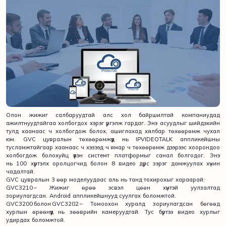
Олон жижиг салбаруудтай алс хол байршилтай компаниудад
ажилтнуудтайгаа холбогдох хэрэг үргэлж гардаг. Энэ асуудлыг шийдэхийн
тулд хаанаас ч холбогдож болох, ашиглахад хялбар төхөөрөмж чухал
юм. GVC цувралын төхөөрөмжүүд нь IPVIDEOTALK аппликейшны
тусламжтайгаар хаанаас ч хэзээд ч ямар ч төхөөрөмж дээрээс хоорондоо
холбогдож болохуйц үүлэн системт платформыг санал болгодог. Энэ
нь 100 хүртэлх оролцогчид болон 8 видео дүрс зэрэг дамжуулах хүчин
чадалтай.
GVC цувралын 3 өөр моделуудаас аль нь танд тохирохыг хараарай:
GVC3210 – Жижиг өрөө эсвэл цөөн хүнтэй уулзалтад
зориулагдсан. Android аппликейшнууд суулгах боломжтой.
GVC3200 болон GVC3202 – Томоохон хуралд зориулагдсан бөгөөд
хурлын өрөөнүүд нь зөөврийн камеруудтай. Тус бүртээ видео хурлыг
удирдах боломжтой.