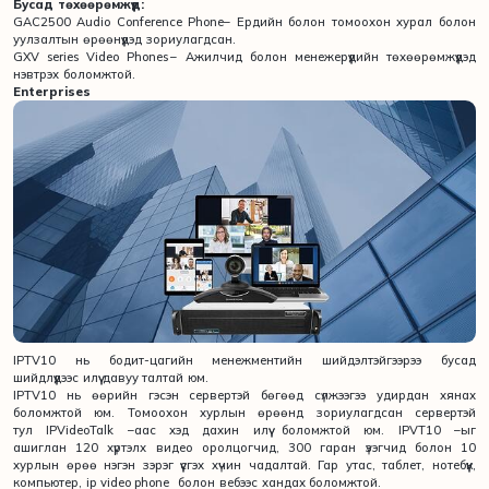
Бусад төхөөрөмжүүд:
GAC2500 Audio Conference Phone– Ердийн болон томоохон хурал болон
уулзалтын өрөөнүүдэд зориулагдсан.
GXV series Video Phones – Ажилчид болон менежерүүдийн төхөөрөмжүүдэд
нэвтрэх боломжтой.
Enterprises
IPTV10 нь бодит-цагийн менежментийн шийдэлтэйгээрээ бусад
шийдлүүдээс илүү давуу талтай юм.
IPTV10 нь өөрийн гэсэн сервертэй бөгөөд сүлжээгээ удирдан хянах
боломжтой юм. Томоохон хурлын өрөөнд зориулагдсан сервертэй
тул IPVideoTalk –аас хэд дахин илүү боломжтой юм. IPVT10 –ыг
ашиглан 120 хүртэлх видео оролцогчид, 300 гаран үзэгчид болон 10
хурлын өрөө нэгэн зэрэг үүсгэх хүчин чадалтай. Гар утас, таблет, нотебүүк,
компьютер, ip video phone болон вебээс хандах боломжтой.