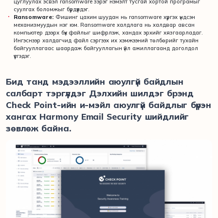
цуглуулах эсвэл ransomware зэрэг нэмэлт тусгай хортой програмыг
суулгах боломжыг бүрдүүлдэг.
Ransomware:
Фишинг цахим шуудан нь ransomware хүргэх үндсэн
механизмуудын нэг юм. Ransomware халдлага нь халдвар авсан
компьютер дээрх бүх файлыг шифрлэж, хандах эрхийг хязгаарладаг.
Ингэснээр халдагчид файл сэргээх их хэмжээний төлбөрийг тухайн
байгууллагаас шаардаж байгууллагын үйл ажиллагаанд доголдол
үүсгэдэг.
Бид танд мэдээллийн аюулгүй байдлын
салбарт тэргүүлдэг Дэлхийн шилдэг брэнд
Check Point-ийн и-мэйл аюулгүй байдлыг бүрэн
хангах Harmony Email Security шийдлийг
зөвлөж байна.