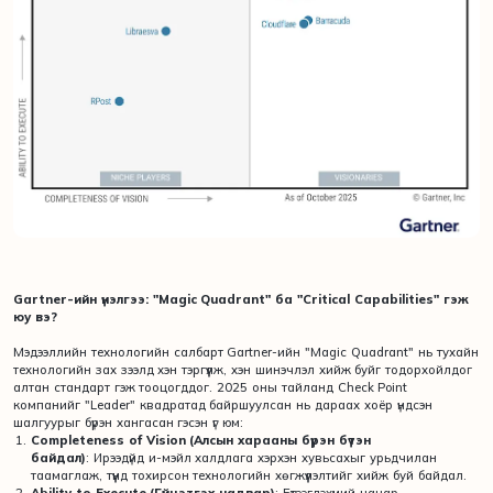
Gartner-ийн үнэлгээ: "Magic Quadrant" ба "Critical Capabilities" гэж
юу вэ?
Мэдээллийн технологийн салбарт Gartner-ийн "Magic Quadrant" нь тухайн
технологийн зах зээлд хэн тэргүүлж, хэн шинэчлэл хийж буйг тодорхойлдог
алтан стандарт гэж тооцогддог. 2025 оны тайланд Check Point
компанийг "Leader" квадратад байршуулсан нь дараах хоёр үндсэн
шалгуурыг бүрэн хангасан гэсэн үг юм:
Completeness of Vision (Алсын харааны бүрэн бүтэн
байдал)
: Ирээдүйд и-мэйл халдлага хэрхэн хувьсахыг урьдчилан
таамаглаж, түүнд тохирсон технологийн хөгжүүлэлтийг хийж буй байдал.
Ability to Execute (Гүйцэтгэх чадвар)
: Бүтээгдэхүүний чанар,