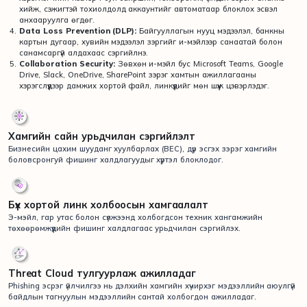
хийж, сэжигтэй тохиолдолд аккаунтийг автоматаар блоклох эсвэл
анхааруулга өгдөг.
Data Loss Prevention (DLP):
Байгууллагын нууц мэдээлэл, банкны
картын дугаар, хувийн мэдээлэл зэргийг и-мэйлээр санаатай болон
санамсаргүй алдахаас сэргийлнэ.
Collaboration Security:
Зөвхөн и-мэйл бус Microsoft Teams, Google
Drive, Slack, OneDrive, SharePoint зэрэг хамтын ажиллагааны
хэрэгслүүдээр дамжих хортой файл, линкүүдийг мөн шүүж цэвэрлэдэг.
Хамгийн сайн урьдчилан сэргийлэлт
Бизнесийн цахим шууданг хуулбарлах (BEC), дүр эсгэх зэрэг хамгийн
боловсронгуй фишинг халдлагуудыг хүртэл блоклодог.
Бүх хортой линк холбоосын хамгаалалт
Э-мэйл, гар утас болон сүлжээнд холбогдсон техник хангамжийн
төхөөрөмжүүдийн фишинг халдлагаас урьдчилан сэргийлэх.
Threat Cloud тулгуурлаж ажилладаг
Phishing эсрэг үйлчилгээ нь дэлхийн хамгийн хүчирхэг мэдээллийн аюулгүй
байдлын тагнуулын мэдээллийн сантай холбогдон ажилладаг.