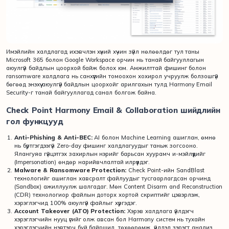
Имэйлийн халдлагад ихэвчлэн хүний ​​хүчин зүйл нөлөөлдөг тул таны
Microsoft 365 болон Google Workspace орчин нь танай байгууллагын
аюулгүй байдлын цоорхой байж болох юм. Амжилттай фишинг болон
ransomware халдлага нь санхүүгийн томоохон хохирол учруулж болзошгүй
бөгөөд энэхүү аюулгүй байдлын цоорхойг арилгахын тулд Harmony Email
Security-г танай байгууллагад санал болгож байна.
Check Point Harmony Email & Collaboration шийдлийн
гол функцууд
Anti-Phishing & Anti-BEC:
AI болон Machine Learning ашиглан, өмнө
нь бүртгэгдээгүй Zero-day фишинг халдлагуудыг таньж зогсооно.
Ялангуяа гүйцэтгэх захирлын нэрийг барьсан хуурамч и-мэйлүүдийг
(Impersonation) өндөр нарийвчлалтай илрүүлдэг.
Malware & Ransomware Protection:
Check Point-ийн SandBlast
технологийг ашиглан хавсралт файлуудыг тусгаарлагдсан орчинд
(Sandbox) ажиллуулж шалгадаг. Мөн Content Disarm and Reconstruction
(CDR) технологиор файлын доторх хортой скриптийг цэвэрлэж,
хэрэглэгчид 100% аюулгүй файлыг хүргэдэг.
Account Takeover (ATO) Protection:
Хэрэв халдлага үйлдэгч
хэрэглэгчийн нууц үгийг олж авсан бол Harmony систем нь тухайн
хэрэглэгчийн нэвтэрч буй байршил, төхөөрөмж, үйлдэл зэрэгт анализ