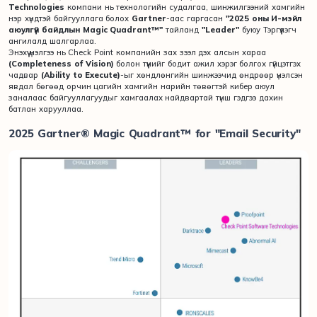
Technologies
компани нь технологийн судалгаа, шинжилгээний хамгийн
нэр хүндтэй байгууллага болох
Gartner
-аас гаргасан
"2025 оны И-мэйл
аюулгүй байдлын Magic Quadrant™"
тайланд
"Leader"
буюу Тэргүүлэгч
ангилалд шалгарлаа.
Энэхүү үнэлгээ нь Check Point компанийн зах зээл дэх алсын хараа
(Completeness of Vision)
болон түүнийг бодит ажил хэрэг болгох гүйцэтгэх
чадвар
(Ability to Execute)
-ыг хөндлөнгийн шинжээчид өндрөөр үнэлсэн
явдал бөгөөд орчин цагийн хамгийн нарийн төвөгтэй кибер аюул
заналаас байгууллагуудыг хамгаалах найдвартай түнш гэдгээ дахин
батлан харууллаа.
2025 Gartner® Magic Quadrant™ for "Email Security"