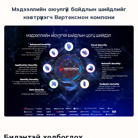
Мэдээллийн аюулгүй байдлын шийдлийг
нэвтрүүлэгч Вертексмон компани
Бидэнтэй холбогдох