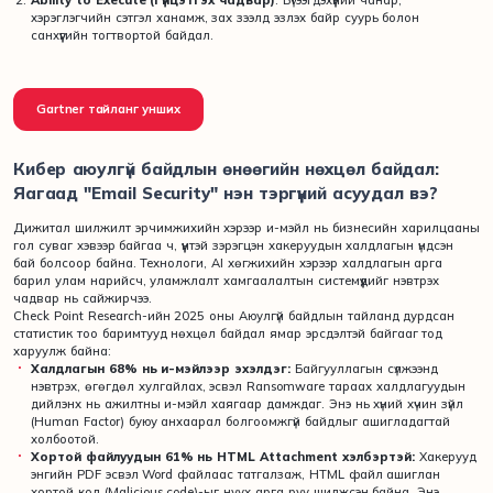
хэрэглэгчийн сэтгэл ханамж, зах зээлд эзлэх байр суурь болон
санхүүгийн тогтвортой байдал.
Gartner тайланг унших
Кибер аюулгүй байдлын өнөөгийн нөхцөл байдал:
Яагаад "Email Security" нэн тэргүүний асуудал вэ?
Дижитал шилжилт эрчимжихийн хэрээр и-мэйл нь бизнесийн харилцааны
гол суваг хэвээр байгаа ч, үүнтэй зэрэгцэн хакеруудын халдлагын үндсэн
бай болсоор байна. Технологи, AI хөгжихийн хэрээр халдлагын арга
барил улам нарийсч, уламжлалт хамгаалалтын системүүдийг нэвтрэх
чадвар нь сайжирчээ.
Check Point Research-ийн 2025 оны Аюулгүй байдлын тайланд дурдсан
статистик тоо баримтууд нөхцөл байдал ямар эрсдэлтэй байгааг тод
харуулж байна:
Халдлагын 68% нь и-мэйлээр эхэлдэг:
Байгууллагын сүлжээнд
нэвтрэх, өгөгдөл хулгайлах, эсвэл Ransomware тараах халдлагуудын
дийлэнх нь ажилтны и-мэйл хаягаар дамждаг. Энэ нь хүний хүчин зүйл
(Human Factor) буюу анхаарал болгоомжгүй байдлыг ашигладагтай
холбоотой.
Хортой файлуудын 61% нь HTML Attachment хэлбэртэй:
Хакерууд
энгийн PDF эсвэл Word файлаас татгалзаж, HTML файл ашиглан
хортой код (Malicious code)-ыг нуух арга руу шилжсэн байна. Энэ