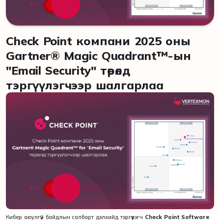
Check Point компани 2025 оны
Gartner® Magic Quadrant™-ын
"Email Security" төрөлд
тэргүүлэгчээр шалгарлаа
Кибер аюулгүй байдлын салбарт дэлхийд тэргүүлэгч
Check Point Software