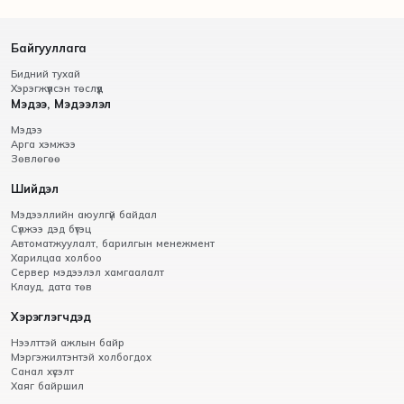
Байгууллага
Бидний тухай
Хэрэгжүүлсэн төслүүд
Мэдээ, Мэдээлэл
Мэдээ
Арга хэмжээ
Зөвлөгөө
Шийдэл
Мэдээллийн аюулгүй байдал
Сүлжээ дэд бүтэц
Автоматжуулалт, барилгын менежмент
Харилцаа холбоо
Сервер мэдээлэл хамгаалалт
Клауд, дата төв
Хэрэглэгчдэд
Нээлттэй ажлын байр
Мэргэжилтэнтэй холбогдох
Санал хүсэлт
Хаяг байршил