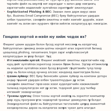
төрлийн файл нь аюулгүй мэт харагддаг ч хөтөч дээр нээгдмэгц
хэрэглэгчийн мэдээллийг хулгайлах скриптүүдийг ажиллуулдаг.
Sophisticated Phishing & BEC:
Зөвхөн линк дарж вирус авах
бус, Business Email Compromise (BEC) буюу байгууллагын удирдах
албан тушаалтан, санхүүгийн ажилтны и-мэйл хаягийг дуурайх, эсвэл
хаягийг нь эзлэн авч хуурамч гүйлгээ хийлгэх халдлагууд эрс нэмэгдсэн.
Ганцхан хортой и-мэйл юу хийж чадах вэ?
Фишинг цахим шуудан болон бусад хортой мессежүүд нь халдагчид
байгууллагын сүлжээнд анхан шатны хандалт өгөх зорилготой бөгөөд
цаашлаад phishing, ransomware, trojan зэрэг илүү боловсонгуй
халдлагуудын эх үүсвэр болдог. Үүнд:
Итгэмжлэлийн хулгай:
Фишинг имэйлийг ажилтны хэрэглэгчийн нэр,
нууц үгийг хулгайлах зорилгоор зохион бүтээж болно. Эдгээр итгэмжлэлүүд
нь мэдээлэл хулгайлах эсвэл бусад үйлдлийг гүйцэтгэхийн тулд газар
дээр нь болон клауд орчинд алсаас хандахад ашиглагдаж болно.
Цахим луйвар:
BEC буюу бизнесийн цахим луйвар нь компани доторх
өндөр түвшний удирдах албан тушаалтнуудын дүр эсгэж
санхүүгийн ажилтныг гэрээ хаах эсвэл худалдагчийн нэхэмжлэхийг
төлөхөд зориулагдсан мэт дүр эсгэж, тодорхой данс руу төлбөр
илгээхийг зааварчилдаг.
Трояны суулгац:
Олон тооны хортой имэйлүүд нь зорилтот компьютер
дээр нууц программ үүсгэх чадвартай трояныг дамжуулах гүүр болдог.
Энэхүү хорлонтой файл нь байгууллагын төгсгөлийн цэгүүдэд амжилттай
халдварласны дараа нь халдлагаа эхлүүлж чухал дата өгөгдөл