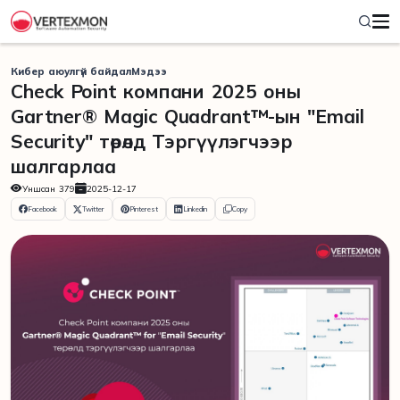
Кибер аюулгүй байдал
Мэдээ
Check Point компани 2025 оны
Gartner® Magic Quadrant™-ын "Email
Security" төрөлд Тэргүүлэгчээр
шалгарлаа
Уншсан
379
2025-12-17
Facebook
Twitter
Pinterest
Linkedin
Copy