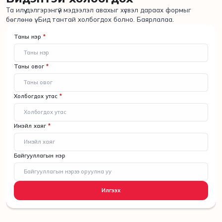
Та илүү дэлгэрэнгүй мэдээлэл авахыг хүсвэл дараах формыг
бөглөнө үү. Бид тантай холбогдох болно. Баярлалаа.
Таны нэр
*
Таны овог
*
Холбогдох утас
*
Имэйл хаяг
*
Байгууллагын нэр
Илгээх