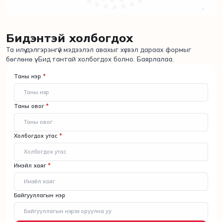
Бидэнтэй холбогдох
Та илүү дэлгэрэнгүй мэдээлэл авахыг хүсвэл дараах формыг
бөглөнө үү. Бид тантай холбогдох болно. Баярлалаа.
Таны нэр
*
Таны овог
*
Холбогдох утас
*
Имэйл хаяг
*
Байгууллагын нэр