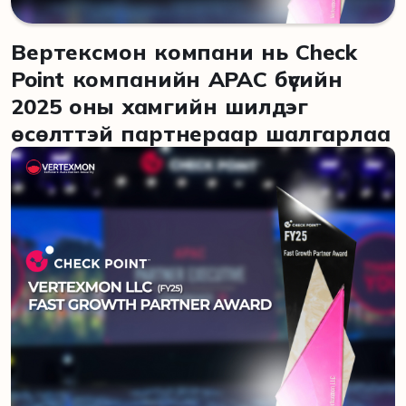
Вертексмон компани нь Check
Point компанийн APAC бүсийн
2025 оны хамгийн шилдэг
өсөлттэй партнераар шалгарлаа