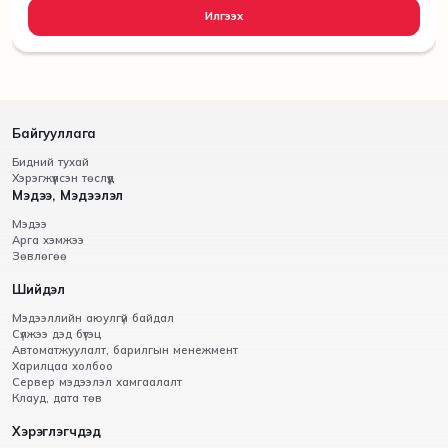
Илгээх
Байгууллага
Бидний тухай
Хэрэгжүүлсэн төслүүд
Мэдээ, Мэдээлэл
Мэдээ
Арга хэмжээ
Зөвлөгөө
Шийдэл
Мэдээллийн аюулгүй байдал
Сүлжээ дэд бүтэц
Автоматжуулалт, барилгын менежмент
Харилцаа холбоо
Сервер мэдээлэл хамгаалалт
Клауд, дата төв
Хэрэглэгчдэд