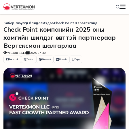
Кибер аюулгүй байдал
Мэдээ
Check Point Хэрэглэгчид
Check Point компанийн 2025 оны
хамгийн шилдэг өсөлттэй партнераар
Вертексмон шалгарлаа
Уншсан
1143
2025-07-30
Facebook
Twitter
Pinterest
Linkedin
Copy