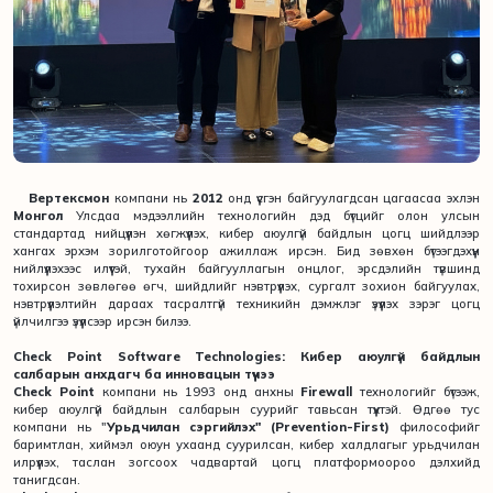
Вертексмон
компани нь
2012
онд үүсгэн байгуулагдсан цагаасаа эхлэн
Монгол
Улсдаа мэдээллийн технологийн дэд бүтцийг олон улсын
стандартад нийцүүлэн хөгжүүлэх, кибер аюулгүй байдлын цогц шийдлээр
хангах эрхэм зорилготойгоор ажиллаж ирсэн. Бид зөвхөн бүтээгдэхүүн
нийлүүлэхээс илүүтэй, тухайн байгууллагын онцлог, эрсдэлийн түвшинд
тохирсон зөвлөгөө өгч, шийдлийг нэвтрүүлэх, сургалт зохион байгуулах,
нэвтрүүлэлтийн дараах тасралтгүй техникийн дэмжлэг үзүүлэх зэрэг цогц
үйлчилгээ үзүүлсээр ирсэн билээ.
Check Point Software Technologies: Кибер аюулгүй байдлын
салбарын анхдагч ба инновацын түүчээ
Check Point
компани нь 1993 онд анхны
Firewall
технологийг бүтээж,
кибер аюулгүй байдлын салбарын суурийг тавьсан түүхтэй. Өдгөө тус
компани нь "
Урьдчилан сэргийлэх" (Prevention-First)
философийг
баримтлан, хиймэл оюун ухаанд суурилсан, кибер халдлагыг урьдчилан
илрүүлэх, таслан зогсоох чадвартай цогц платформоороо дэлхийд
танигдсан.