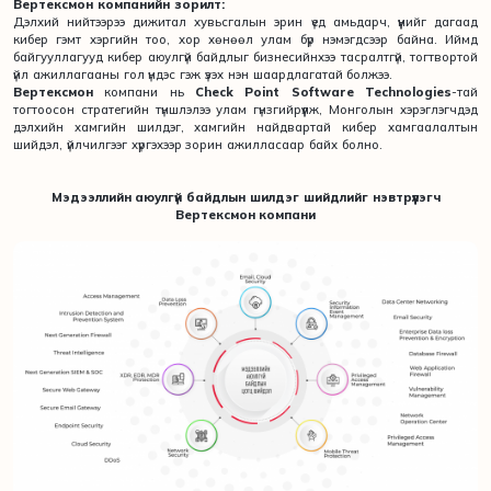
Вертексмон компанийн зорилт:
Дэлхий нийтээрээ дижитал хувьсгалын эрин үед амьдарч, үүнийг дагаад
кибер гэмт хэргийн тоо, хор хөнөөл улам бүр нэмэгдсээр байна. Иймд
байгууллагууд кибер аюулгүй байдлыг бизнесийнхээ тасралтгүй, тогтвортой
үйл ажиллагааны гол үндэс гэж үзэх нэн шаардлагатай болжээ.
Вертексмон
компани нь
Check Point Software Technologies
-тай
тогтоосон стратегийн түншлэлээ улам гүнзгийрүүлж, Монголын хэрэглэгчдэд
дэлхийн хамгийн шилдэг, хамгийн найдвартай кибер хамгаалалтын
шийдэл, үйлчилгээг хүргэхээр зорин ажилласаар байх болно.
Мэдээллийн аюулгүй байдлын шилдэг шийдлийг нэвтрүүлэгч
Вертексмон компани