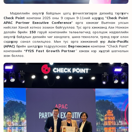
Мэдээллийн аюулгүй байдлын цогц үйлчилгээгээрээ дэлхийд тэргүүлэгч
Check Point
компани 2025 оны 9 сарын 9-11ний өдрүүдэд "
Check Point
APAC Partner Executive Conference
" арга хэмжээг Вьетнам улсын
нийслэл Ханой хотноо зохион байгууллаа. Тус арга хэмжээнд Ази Номхон
далайн бүсийн
150
гаруй компанийн төлөөлөгчид оролцож мэдээллийн
аюулгүй байдлын дэлхийн чиг хандлага, шинэ технологи, тренд зэрэг олон
сэдвүүдээр санал солилцлоо. Мөн тус арга хэмжээний үеэр
Asia-Pacific
(APAC)
бүсийн шилдгүүдээ тодруулснаас
Вертексмон
компани "Check Point"
компанийн
“FY25 Fast Growth Partner
” хэмээх нэр хүндтэй шагналын
эзэн боллоо.