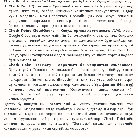
Check Point
компанийн Монголд нэвтрүүлж буй гол шийдлүүдээс дурьдахад:
Check Point Quantum – Сүлжээний хамгаалалт:
Байгууллагын дотоод
сүлжээ, дата төв, салбар нэгжүүдийг хамгаалах зориулалттай, өндөр
хүчин чадалтай Next-Generation Firewalls (NGFWs), аюул заналын
урьдчилан сэргийлэх системүүд (Threat Prevention) багтдаг
бөгөөд халдлагын оролдлогыг таслан зогсоодог.
Check Point CloudGuard – Клауд орчны хамгаалалт:
AWS, Azure,
Google Cloud зэрэг олон нийтийн болон хувийн клауд орчинд байрших
өгөгдөл, аппликэйшн, ажлын ачааллыг хамгаалах иж бүрэн шийдэл юм.
Клауд руу шилжих хөдөлгөөн эрчимжихийн хэрээр энэ орчны аюулгүй
байдлыг хангах нь нэн тэргүүний асуудал болсон бөгөөд CloudGuard нь
клауд орчны тохиргооны алдаа, зөвшөөрөлгүй хандалт, хортой кодоос
бүрэн хамгаална.
Check Point Harmony – Хэрэглэгч ба хандалтын хамгаалалт:
Орчин үеийн "хаанаас ч ажиллах" соёлын эрин үед байгууллагын
хамгийн эмзэг цэг нь эцсийн хэрэглэгчид болдог. Harmony платформ
нь хэрэглэгчийн компьютер (Endpoint), и-мэйл, гар утас, веб хөтөч зэрэг
бүх хандалтыг нэгдсэн удирдлагаар хамгаалдаг. Үүнд фишинг (Phishing)
халдлага, хортой программыг (Ransomware) таних, хэрэглэгчийг
аюултай вэбсайт руу орохоос сэргийлэх зэрэг дэвшилтэт
чадамжуудтай.
Эдгээр бүх шийдэл нь
ThreatCloud AI
хэмээх дэлхийн хамгийн том
халдлагын мэдээллийн санд холбогдож, секунд тутамд шинээр гарч буй
халдлагын мэдээллээр өөрийгөө шинэчилж байдаг. Энэхүү хиймэл оюун
ухаанд суурилсан кибер тархины тусламжтайгаар Check Point-ийн
шийдлүүд нь урьд өмнө танигдаагүй, "Zero-day" гэгддэг шинэ төрлийн
халдлагуудыг ч урьдчилан сэргийлэх чадвартай.