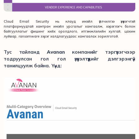
Cloud Email Security нь клауд имэйл үйлчилгээ үзүүлэгчтэй
платформуудтай хамтран имэйл урсгалыг хамгаалж, хэрэглэгч болон
байгууллагыг фишинг хийх оролдлого, итгэмжлэлийн хулгай, цахим
луйвар, ransomware зэрэг халдлагуудаас хамгаалах зорилготой.
Тус тайланд
Avanan
компанийг тэргүүлэгчээр
тодруулсан гол гол үзүүлэлтүүдийг дэлгэрэнгүй
танилцуулж байна. Үүнд: