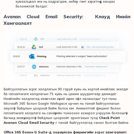
хуваалцвал энэ нь задрагдаж, кибер гэмт хэрэгтнүүд хандах
боломжтой болдог.
Avanan Cloud Email Security: Клауд Имэйл
Хамгаалалт
Байгууллагын эсрэг халдлагын 90 гаруй хувь нь хортой имэйлээс эхэлдэг
ба ransomware халдлагын 75 хувь нь цахим шуудангаар дамждаг.
Имэйлийн халдлагад ихэвчлэн хүний ​​хүчин зүйл нөлөөлдөг тул таны
Microsoft 365 болон Google Workspace орчин нь танай байгууллагын
аюулгүй байдлын цоорхой байж болох юм. Амжилттай фишинг болон
ransomware халдлага нь санхүүгийн томоохон хохирол учруулж болзошгүй
бөгөөд энэхүү аюулгүй байдлын цоорхойг арилгахын тулд
Check Point
Avanan Cloud Email Security
-г танай байгууллагад санал болгож байна.
Office 365 болон G Suite-д зориулсан фишингийн эсрэг хамгаалалт