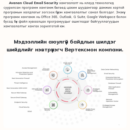
Avanan Cloud Email Security
хамгаалалт нь клауд технологид
суурилсан программ хангамж бөгөөд цахим шуудангаар дамжих хортой
програмын халдлагыг зогсоох бүрэн хамгаалалтыг санал болгодог. Энэхүү
программ хангамж нь Office 365, Outlook, G Suite, Google Workspace болон
бусад бүх файл хуваалцах програмуудыг ашигладаг байгууллагуудын
хамгаалалтыг хангах зорилготой юм.
Мэдээллийн аюулгүй байдлын шилдэг
шийдлийг нэвтрүүлэгч Вертексмон компани.