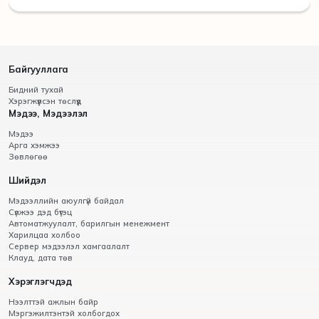
Байгууллага
Бидний тухай
Хэрэгжүүлсэн төслүүд
Мэдээ, Мэдээлэл
Мэдээ
Арга хэмжээ
Зөвлөгөө
Шийдэл
Мэдээллийн аюулгүй байдал
Сүлжээ дэд бүтэц
Автоматжуулалт, барилгын менежмент
Харилцаа холбоо
Сервер мэдээлэл хамгаалалт
Клауд, дата төв
Хэрэглэгчдэд
Нээлттэй ажлын байр
Мэргэжилтэнтэй холбогдох