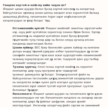
Ганцхан хортой и-мэйл юу хийж чадах вэ?
Фишинг цахим шуудан болон бусад хортой мессежүүд нь халдагчид
байгууллагын сүлжээнд анхан шатны хандалт өгөх зорилготой бөгөөд
цаашлаад phishing, ransomware, trojan зэрэг илүү боловсонгуй
халдлагуудын эх үүсвэр болдог. Үүнд:
Итгэмжлэлийн хулгай:
Фишинг имэйлийг ажилтны хэрэглэгчийн
нэр, нууц үгийг хулгайлах зорилгоор зохион бүтээж болно. Эдгээр
итгэмжлэлүүд нь мэдээлэл хулгайлах эсвэл бусад үйлдлийг
гүйцэтгэхийн тулд газар дээр нь болон клауд орчинд алсаас
хандахад ашиглагдаж болно.
Цахим луйвар:
BEC буюу бизнесийн цахим луйвар нь компани
доторх өндөр түвшний удирдах албан тушаалтнуудын дүр эсгэж
санхүүгийн ажилтныг гэрээ хаах эсвэл худалдагчийн нэхэмжлэхийг
төлөхөд зориулагдсан мэт дүр эсгэж, тодорхой данс руу төлбөр
илгээхийг зааварчилдаг.
Трояны суулгац:
Олон тооны хортой имэйлүүд нь зорилтот
компьютер дээр нууц программ үүсгэх чадвартай
трояныг дамжуулах гүүр болдог. Энэхүү хорлонтой файл нь
байгууллагын төгсгөлийн цэгүүдэд амжилттай халдварласны дараа
нь халдлагаа эхлүүлж чухал дата өгөгдөл цуглуулах эсвэл
ransomware зэрэг нэмэлт тусгай хортой програмыг суулгах
боломжыг бүрдүүлдэг.
Ransomware:
Фишинг цахим шуудан нь ransomware хүргэх үндсэн
механизмуудын нэг юм. Ransomware халдлага нь халдвар авсан
компьютер дээрх бүх файлыг шифрлэж, хандах эрхийг
хязгаарладаг. Ингэснээр халдагчид файл сэргээх их хэмжээний