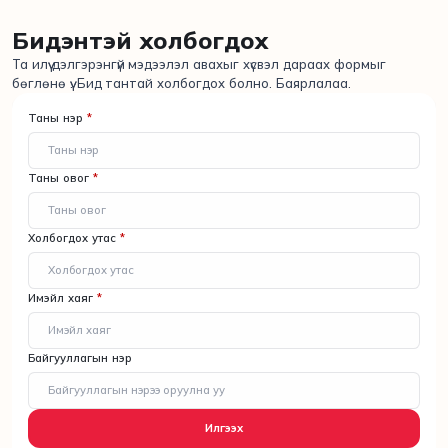
Бидэнтэй холбогдох
Та илүү дэлгэрэнгүй мэдээлэл авахыг хүсвэл дараах формыг
бөглөнө үү. Бид тантай холбогдох болно. Баярлалаа.
Таны нэр
*
Таны овог
*
Холбогдох утас
*
Имэйл хаяг
*
Байгууллагын нэр
Илгээх