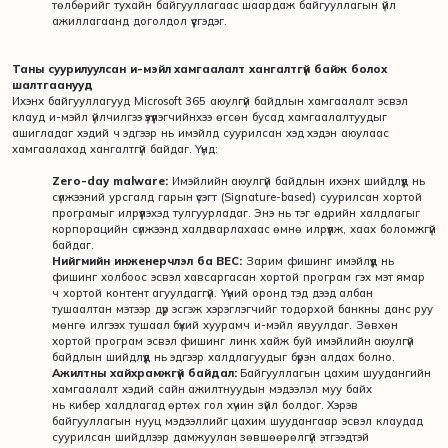
төлбөрийг тухайн байгууллагаас шаардаж байгууллагын үйл
ажиллагаанд доголдол үүсгэдэг.
Таны суурилуулсан и-мэйл хамгаалалт хангалтгүй байж болох
шалтгаанууд
Ихэнх байгууллагууд Microsoft 365 аюулгүй байдлын хамгаалалт эсвэл
клауд и-мэйл үйлчилгээ үзүүлэгчийнхээ өгсөн бусад хамгаалалтуудыг
ашигладаг хэдий ч эдгээр нь имэйлд суурилсан хэд хэдэн аюулаас
хамгаалахад хангалтгүй байдаг. Үүнд:
Zero-day malware:
Имэйлийн аюулгүй байдлын ихэнх шийдлүүд нь
сүлжээний урсгалд гарын үсэгт (Signature-based) суурилсан хортой
програмыг илрүүлэхэд тулгуурладаг. Энэ нь тэг өдрийн халдлагыг
корпорацийн сүлжээнд халдварлахаас өмнө илрүүлж, хаах боломжгүй
байдаг.
Нийгмийн инженерчлэл ба BEC:
Зарим фишинг имэйлүүд нь
фишинг холбоос эсвэл хавсаргасан хортой програм гэх мэт ямар
ч хортой контент агуулдаггүй. Үүний оронд тэд дээд албан
тушаалтан мэтээр дүр эсгэж хэрэглэгчийг тодорхой банкны данс руу
мөнгө илгээх тушаал бүхий хуурамч и-мэйл явуулдаг. Зөвхөн
хортой програм эсвэл фишинг линк хайж буй имэйлийн аюулгүй
байдлын шийдлүүд нь эдгээр халдлагуудыг бүрэн алдах болно.
Ажилтны хайхрамжгүй байдал:
Байгууллагын цахим шуудангийн
хамгаалалт хэдий сайн ажилтнуудын мэдээлэл муу байх
нь кибер халдлагад өртөх гол хүчин зүйл болдог. Хэрэв
байгууллагын нууц мэдээллийг цахим шуудангаар эсвэл клаудад
суурилсан шийдлээр дамжуулан зөвшөөрөлгүй этгээдтэй