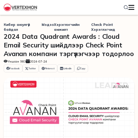
Кибер аюулгүй
Мэдээ
Хэрэглэгчийн
Check Point
байдал
амжилт
Хэрэглэгчид
2024 Data Quadrant Awards : Cloud
Email Security шийдлээр Check Point
Avanan компани тэргүүлэгчээр тодорлоо
Уншсан
983
2024-07-24
Facebook
Twitter
Pinterest
Linkedin
Copy