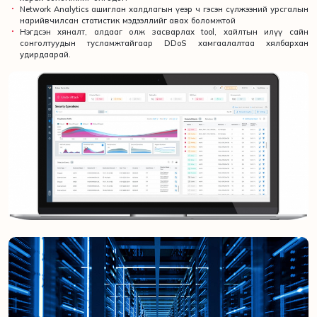
Network Analytics ашиглан халдлагын үеэр ч гэсэн сүлжээний урсгалын
нарийвчилсан статистик мэдээллийг авах боломжтой
Нэгдсэн хяналт, алдааг олж засварлах tool, хайлтын илүү сайн
сонголтуудын тусламжтайгаар DDoS хамгаалалтаа хялбархан
удирдаарай.