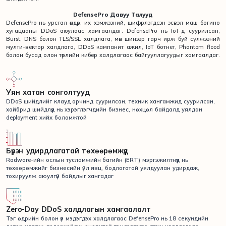
DefensePro Давуу Талууд
DefensePro нь урсгал өндөр, их хэмжээний, шифрлэгдсэн эсвэл маш богино
хугацааны DDoS аюулаас хамгаалдаг. DefensePro нь IoT-д суурилсан,
Burst, DNS болон TLS/SSL халдлага, мөн шинээр гарч ирж буй сүлжээний
мулти-вектор халдлага, DDoS кампанит ажил, IoT ботнет, Phantom flood
болон бусад олон төрлийн кибер халдлагаас байгууллагуудыг хамгаалдаг.
Уян хатан сонголтууд
DDoS шийдлийг клауд орчинд суурилсан, техник хангамжид суурилсан,
хайбрид шийдлүүд нь хэрэглэгчдийн бизнес, нөхцөл байдалд уялдан
deployment хийх боломжтой
Бүрэн удирдлагатай төхөөрөмжүүд
Radware-ийн ослын тусламжийн багийн (ERT) мэргэжилтнүүд нь
төхөөрөмжийг бизнесийн үйл явц, бодлоготой уялдуулан удирдаж,
тохируулж аюулгүй байдлыг хангадаг
Zero-Day DDoS халдлагын хамгаалалт
Тэг өдрийн болон үл мэдэгдэх халдлагаас DefensePro нь 18 секундийн