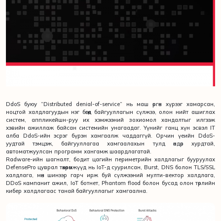
DdoS буюу “Distributed denial-of-service” нь маш өргөн хүрээг хамарсан,
ноцтой халдлагуудын нэг бөгөөд байгууллагын сүлжээ, олон нийт ашиглах
систем, аппликейшн-руу их хэмжээний зохиомол хандалтыг илгээж
хэвийн ажиллаж байсан системийн унагаадаг. Үүнийг ганц хүн эсвэл IT
алба DdoS-ийн эсрэг бүрэн хамгаалж чаддаггүй. Орчин үеийн DdoS-
уудтай тэмцэж, байгууллагаа хамгаалахын тулд өндөр хурдтай,
автоматжуулсан программ хангамж шаардлагатай.
Radware-ийн шагналт, бодит цагийн периметрийн халдлагыг бууруулах
DefensePro цуврал төхөөрөмжүүд нь IoT-д суурилсан, Burst, DNS болон TLS/SSL
халдлага, мөн шинээр гарч ирж буй сүлжээний мулти-вектор халдлага,
DDoS кампанит ажил, IoT ботнет, Phantom flood болон бусад олон төрлийн
кибер халдлагаас танай байгууллагыг хамгаална.