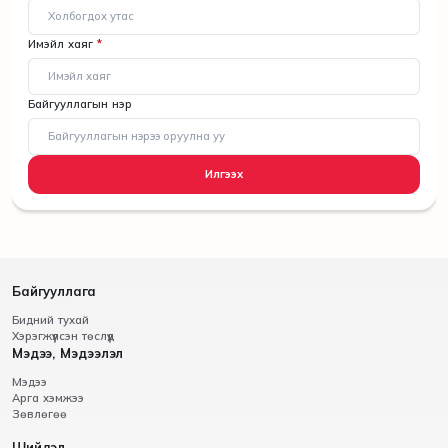
Имэйл хаяг
*
Байгууллагын нэр
Илгээх
Байгууллага
Бидний тухай
Хэрэгжүүлсэн төслүүд
Мэдээ, Мэдээлэл
Мэдээ
Арга хэмжээ
Зөвлөгөө
Шийдэл