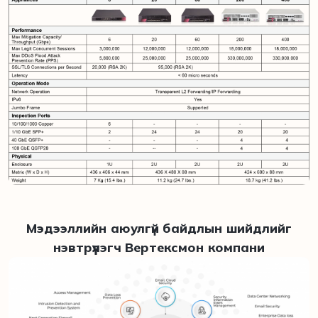
Мэдээллийн аюулгүй байдлын шийдлийг
нэвтрүүлэгч Вертексмон компани