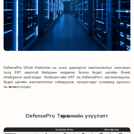
DefensePro DDoS Protection нь олон давхаргат хамгаалалтыг хангахын
тулд ERT аюулгүй байдлын мэдээлэл болон бодит цагийн threat
intelligence ашигладаг. Radware-ийн ERT нь DefensePro-г автоматжуулж,
бодит цагийн хамгаалалтыг сайжруулж, халдагчдыг сүлжээнд орохоос
нь өмнө зогсоодог
DefensePro Төхөөрөмжийн үзүүлэлт