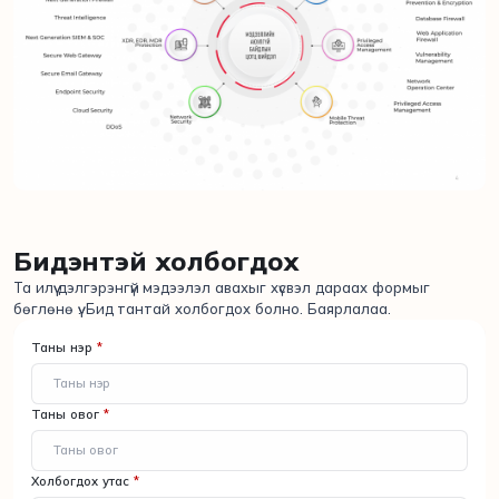
Бидэнтэй холбогдох
Та илүү дэлгэрэнгүй мэдээлэл авахыг хүсвэл дараах формыг
бөглөнө үү. Бид тантай холбогдох болно. Баярлалаа.
Таны нэр
*
Таны овог
*
Холбогдох утас
*