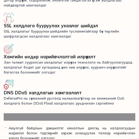
дотор илрүүлж, тодорхойлж, оновчтой тэмдэглэгээ үүсгэж халдлагаас
найдвартай хамгаалдаг
SSL халдлагa бууруулах ухаалаг шийдэл
SSL халдлагыг бууруулах шийдлийн тусламжтайгаар бүх төрлийн
шифрлэгдсэн халдлагаас хамгаалдаг
Хамгийн өндөр нарийвчлалтай илрүүлэлт
Зан төлөвт суурилсан халдлагыг илрүүлэх технологи нь байгууллагуудад
халдлагыг бодит цаг хугацаанд үнэн зөв илрүүлэх, хуурамч илрүүлэлтийг
багасгах боломжийг олгодог
DNS DDoS халдлагын хамгаалалт
DefensePro нь сүлжээний урсгалд нөлөөлөхгүйгээр их хэмжээний DoS
халдлага болон DDoS Flood халдлагаас урьдчилан сэргийлнэ
Аюулгүй байдлын дэвшилтэт хяналтын дэлгэц нь халдлагуудын
мэдээлэл болон тэдгээрийг хэрхэн зохицуулах талаар нарийвчлан
харах боломжийг олгодог.