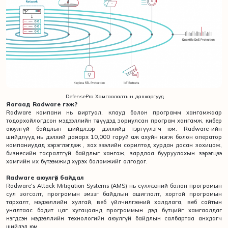
DefensePro Хамгаалалтын давхаргууд
Яагаад Radware гэж?
Radware компани нь виртуал, клауд болон программ хангамжаар
тодорхойлогдсон мэдээллийн төвүүдэд зориулсан програм хангамж, кибер
аюулгүй байдлын шийдлээр дэлхийд тэргүүлэгч юм. Radware-ийн
шийдлүүд нь дэлхий даяарх 10,000 гаруй аж ахуйн нэгж болон оператор
компаниудад хэрэглэгдэж , зах зээлийн сорилтод хурдан дасан зохицож,
бизнесийн тасралтгүй байдлыг хангаж, зардлаа бууруулахын зэрэгцээ
хамгийн их бүтээмжид хүрэх боломжийг олгодог.
Radware аюулгүй байдал
Radware's Attack Mitigation Systems (AMS) нь сүлжээний болон програмын
сул зогсолт, програмын эмзэг байдлын ашиглалт, хортой програмын
тархалт, мэдээллийн хулгай, веб үйлчилгээний халдлага, веб сайтын
уналтаас бодит цаг хугацаанд программын дэд бүтцийг хамгаалдаг
нэгдсэн мэдээллийн технологийн аюулгүй байдлын салбартаа анхдагч
шийдэл юм.