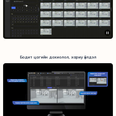
Бодит цагийн дохиолол, хариу үйлдэл