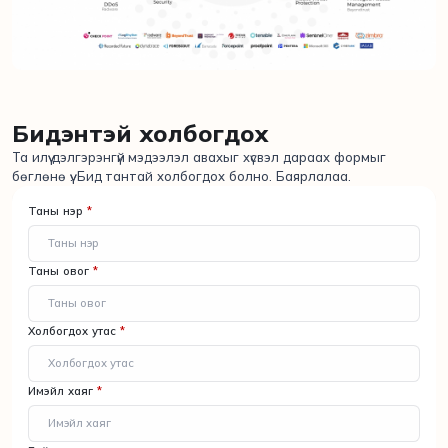
Бидэнтэй холбогдох
Та илүү дэлгэрэнгүй мэдээлэл авахыг хүсвэл дараах формыг
бөглөнө үү. Бид тантай холбогдох болно. Баярлалаа.
Таны нэр
*
Таны овог
*
Холбогдох утас
*
Имэйл хаяг
*