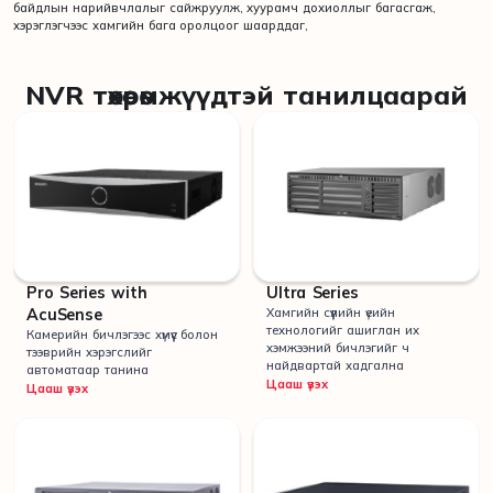
байдлын нарийвчлалыг сайжруулж, хуурамч дохиоллыг багасгаж,
хэрэглэгчээс хамгийн бага оролцоог шаарддаг,
NVR төхөөрөмжүүдтэй танилцаарай
Pro Series with
Ultra Series
AcuSense
Хамгийн сүүлийн үеийн
технологийг ашиглан их
Камерийн бичлэгээс хүмүүс болон
хэмжээний бичлэгийг ч
тээврийн хэрэгслийг
найдвартай хадгална
автоматаар танина
Цааш үзэх
Цааш үзэх