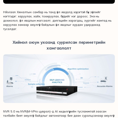
Hikvision Хяналтын самбар нь танд үйл явдалд хэрэгтэй бүх зүйлийг
нэгтгэдэг: харуулах, хайх, тохируулах, бүгдийг нэг дороос. Энэ нь
дохиолол, үйл явдлын жагсаалт, дэлгэцийн харагдац, зургийг хамтад нь
харуулах замаар аюулгүй байдлын үйл явдлыг хурдан удирдахад
тусалдаг.
Хиймэл оюун ухаанд суурилсан периметрийн
хамгаалалт
NVR 5.0 нь NVR(M-VPro цуврал)-д AI хөдөлгүүрийн тусламжтай заасан
талбайн биет аюулгүй байдлыг автоматаар бие даан суралцсанаар аюулгүй