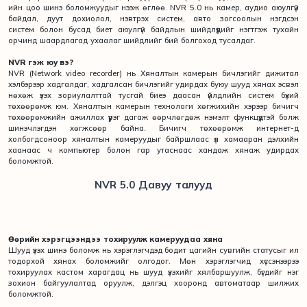
ийн цоо шинэ боломжуудыг нээж өглөө. NVR 5.0 нь камер, аудио аюулгүй
байдал, дуут дохиолол, нэвтрэх систем, авто зогсоолын нэгдсэн
систем болон бусад биет аюулгүй байдлын шийдлүүдийг нэгтгэж тухайн
орчинд шаардлагад ухаалаг шийдлийг бий болгоход тусалдаг.
NVR гэж юу вэ?
NVR (Network video recorder) нь Хяналтын камерын бичлэгийг дижитал
хэлбэрээр хадгалдаг, хадгалсан бичлэгийг удирдах буюу шууд хянах эсвэл
нөхөж үзэх зориулалттай тусгай биеэ даасан үйлдлийн систем бүхий
төхөөрөмж юм. Хяналтын камерын технологи хөгжихийн хэрээр бичигч
төхөөрөмжийн ажиллах үүрэг дагаж өөрчлөгдөж нэмэлт функцүүдтэй болж
шинэчлэгдэн хөгжсөөр байна. Бичигч төхөөрөмж интернет-д
холбогдсоноор хяналтын камеруудыг байршлаас үл хамааран дэлхийн
хаанаас ч компьютер болон гар утаснаас хандаж хянаж удирдах
боломжтой.
NVR 5.0 Давуу талууд
Өөрийн хэрэгцээндээ тохируулж камеруудаа хяна
Шууд үзэх шинэ боломж нь хэрэглэгчдэд бодит цагийн сувгийн статусыг илүү
тодорхой хянах боломжийг олгодог. Мөн хэрэглэгчид хүссэнээрээ
тохируулах кастом харагдац нь шууд үзэхийг хялбаршуулж, бүгдийг нэг
зохион байгуулалтад оруулж, дэлгэц хооронд автоматаар шилжих
боломжтой.