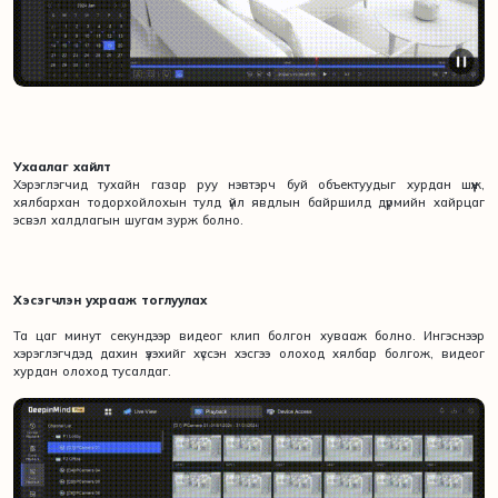
Ухаалаг хайлт
Хэрэглэгчид тухайн газар руу нэвтэрч буй объектуудыг хурдан шүүж,
хялбархан тодорхойлохын тулд үйл явдлын байршилд дүрмийн хайрцаг
эсвэл халдлагын шугам зурж болно.
Хэсэгчлэн ухрааж тоглуулах
Та цаг минут секундээр видеог клип болгон хувааж болно. Ингэснээр
хэрэглэгчдэд дахин үзэхийг хүссэн хэсгээ олоход хялбар болгож, видеог
хурдан олоход тусалдаг.