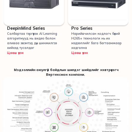
DeepinMind Series
Pro Series
Салбартаа тэргүүлэх AI Learning
Нарийвчилсан кодлогч бүхий
алгоритмууд нь видео болон
H265+ технологи нь их
аливаа эвэнтэд дүн шинжилгээ
мэдээллийг бага багтаамжаар
хийхэд тусалдаг
хадгална
Цааш үзэх
Цааш үзэх
Мэдээллийн аюулгүй байдлын шилдэг шийдлийг нэвтрүүлэгч
Вертексмон компани.