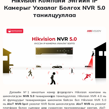
Hikvision Компани Энгийн IP
Камерыг Ухаалаг Болгох NVR 5.0
танилцууллаа
Дэлхийн №1 хяналтын камер үйлдвэрлэгч Hikvision компани нь
шинэчлэгдсэн
NVR 5.0
төхөөрөмжүүдээ танилцууллаа. Hikvision NVR 4.0 нь
AI функцуудыг төхөөрөмждөө шинэчилж байсан бол Hikvision NVR 5.0
нь
AIoT NVR
бүхий ухаалаг NVR болж шинэчлэгдлээ.
AIoT NVR
нь ухаалаг
платформ болон сценари дээр суурилсан программуудыг хангаж, AIoT-