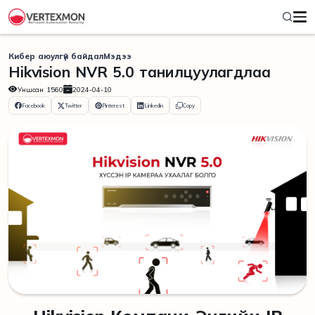
Кибер аюулгүй байдал
Мэдээ
Hikvision NVR 5.0 танилцуулагдлаа
Уншсан
1560
2024-04-10
Facebook
Twitter
Pinterest
Linkedin
Copy