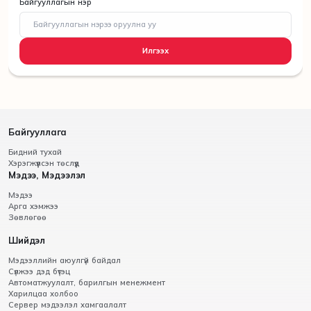
Байгууллагын нэр
Илгээх
Байгууллага
Бидний тухай
Хэрэгжүүлсэн төслүүд
Мэдээ, Мэдээлэл
Мэдээ
Арга хэмжээ
Зөвлөгөө
Шийдэл
Мэдээллийн аюулгүй байдал
Сүлжээ дэд бүтэц
Автоматжуулалт, барилгын менежмент
Харилцаа холбоо
Сервер мэдээлэл хамгаалалт