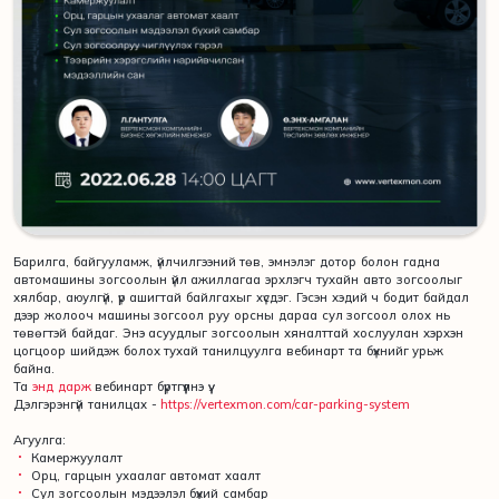
Барилга, байгууламж, үйлчилгээний төв, эмнэлэг дотор болон гадна
автомашины зогсоолын үйл ажиллагаа эрхлэгч тухайн авто зогсоолыг
хялбар, аюулгүй, үр ашигтай байлгахыг хүсдэг. Гэсэн хэдий ч бодит байдал
дээр жолооч машины зогсоол руу орсны дараа сул зогсоол олох нь
төвөгтэй байдаг. Энэ асуудлыг зогсоолын хяналттай хослуулан хэрхэн
цогцоор шийдэж болох тухай танилцуулга вебинарт та бүхнийг урьж
байна.
Та
энд дарж
вебинарт бүртгүүлнэ үү.
Дэлгэрэнгүй танилцах -
https://vertexmon.com/car-parking-system
Агуулга:
Камержуулалт
Орц, гарцын ухаалаг автомат хаалт
Сул зогсоолын мэдээлэл бүхий самбар