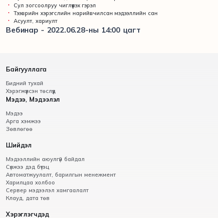
Сул зогсоолруу чиглүүлэх гэрэл
Тээврийн хэрэгслийн нарийвчилсан мэдээллийн сан
Асуулт, хариулт
Вебинар - 2022.06.28-ны 14:00 цагт
Байгууллага
Бидний тухай
Хэрэгжүүлсэн төслүүд
Мэдээ, Мэдээлэл
Мэдээ
Арга хэмжээ
Зөвлөгөө
Шийдэл
Мэдээллийн аюулгүй байдал
Сүлжээ дэд бүтэц
Автоматжуулалт, барилгын менежмент
Харилцаа холбоо
Сервер мэдээлэл хамгаалалт
Клауд, дата төв
Хэрэглэгчдэд