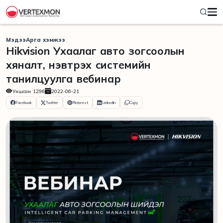
Мэдээ
Арга хэмжээ
Hikvision Ухаалаг авто зогсоолын
хяналт, нэвтрэх системийн
танилцуулга вебинар
Уншсан
1296
2022-06-21
Facebook
Twitter
Pinterest
Linkedin
Copy