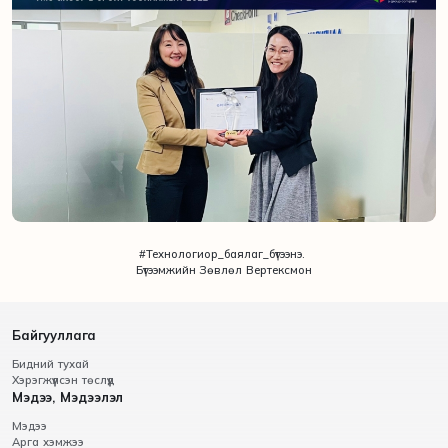
#Технологиор_баялаг_бүтээнэ.
Бүтээмжийн Зөвлөл Вертексмон
Байгууллага
Бидний тухай
Хэрэгжүүлсэн төслүүд
Мэдээ, Мэдээлэл
Мэдээ
Арга хэмжээ