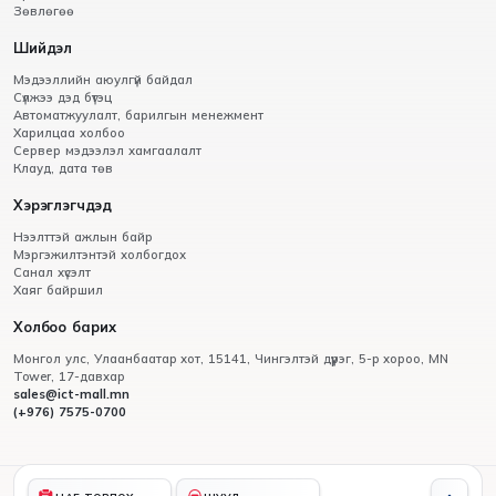
Зөвлөгөө
Шийдэл
Мэдээллийн аюулгүй байдал
Сүлжээ дэд бүтэц
Автоматжуулалт, барилгын менежмент
Харилцаа холбоо
Сервер мэдээлэл хамгаалалт
Клауд, дата төв
Хэрэглэгчдэд
Нээлттэй ажлын байр
Мэргэжилтэнтэй холбогдох
Санал хүсэлт
Хаяг байршил
Холбоо барих
Монгол улс, Улаанбаатар хот, 15141, Чингэлтэй дүүрэг, 5-р хороо, МN
Tower, 17-давхар
sales@ict-mall.mn
(+976) 7575-0700
© 2012 - 2026 Вертексмон ХХК,