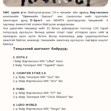
VMC групп
үүсгэн байгуулагдсаны 10-н жилийн ойн хүрээнд
Вертексмон
компанийн "Бүтээмжийн Зөвлөл" -өөс санаачлан нийт группийн
ажилчдын дунд
E-Sport
-ын АВАРГА шалгаруулах тэмцээнийг 4
төрлөөр амжилттай зохион байгуулж өндөрлөлөө.
Энэ удаагийн тэмцээнд нийт 31 багын давхардсан тоогоор 130 гаруй
залуучууд оролцсон бөгөөд цахим спорт гэдэг утгаараа орон зайг үл
хамааран орон нутаг болон бусад компаниуд дээр суурилуулалтын
ажилтай байгаа инженер, техникийн ажилчид оролцсон гэдгээрээ онцлог
байлаа.
Tэмцээний шагналт байрууд:
1. DOTA 2
I байр Вертексмон ХХК "Lilbot" team
II байр Тапатрип ХХК "Tapakill" team
2. COUNTER STIKE 1.6
1-р байр Тапатрип ХХК "Gaz" баг
2-р байр Вертексмон ХХК "VnV" баг
3. PUBG
1-р байр Вертексмон ХХК "ОТ" баг
2-р байр Тапатрип ХХК "Chick Shikaris" баг
4. LUDO WORLD
1-р байр Вертексмон ХХК "Tengis" баг