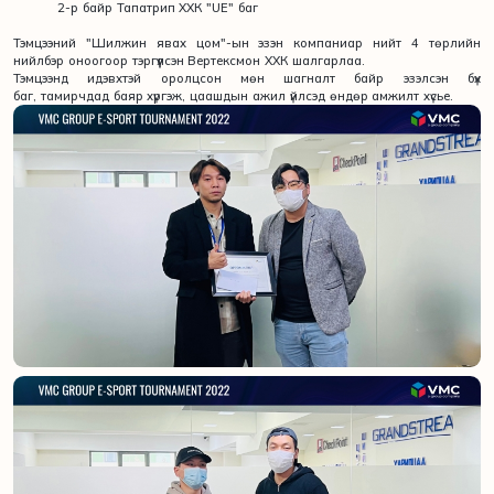
2-р байр Тапатрип ХХК "UE" баг
Тэмцээний "Шилжин явах цом"-ын эзэн компаниар нийт 4 төрлийн
нийлбэр оноогоор тэргүүлсэн Вертексмон ХХК шалгарлаа.
Тэмцээнд идэвхтэй оролцсон мөн шагналт байр эзэлсэн бүх
баг, тамирчдад баяр хүргэж, цаашдын ажил үйлсэд өндөр амжилт хүсье.