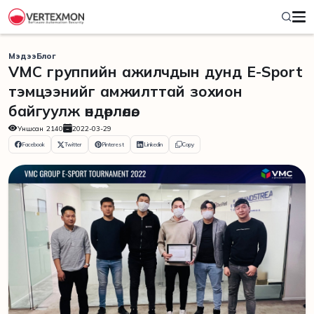
Мэдээ
Блог
VMC группийн ажилчдын дунд E-Sport
тэмцээнийг амжилттай зохион
байгуулж өндөрлөлөө.
Уншсан
2140
2022-03-29
Facebook
Twitter
Pinterest
Linkedin
Copy