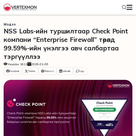
Мэдээ
NSS Labs-ийн туршилтаар Check Point
компани “Enterprise Firewall” төрөлд
99.59%-ийн үнэлгээ авч салбартаа
тэргүүллээ
Уншсан
1611
2026-01-09
Facebook
Twitter
Pinterest
Linkedin
Copy