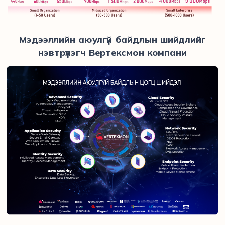
Мэдээллийн аюулгүй байдлын шийдлийг
нэвтрүүлэгч Вертексмон компани