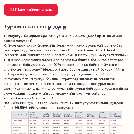
NSS Labs тайланг унших
Туршилтын гол үр дүнгүүд
1. Аюулгүй байдлын ерөнхий үр ашиг 99.59% (Салбарын хамгийн
өндөр үзүүлэлт)
Хиймэл оюун ухаан бизнесийн бүтээмжийг нэмэгдүүлж байгаа ч кибер
гэмт хэрэгтнүүдэд ч мөн шинэ боломжийг олгож байна. Check Point
Research-ийн судалгаагаар Generative AI-д илгээж буй
54 хүсэлт тутмын
1-д
эмзэг мэдээлэллээ алдах өндөр эрсдэлтэй байгаа бөгөөд AI tools тогтмол
ашигладаг байгууллагуудын
91%
нь эрсдэлд өртөж байна. Ийм нөхцөлд
уламжлалт "илрүүлэх" (detection) арга барил хангалтгүй болсон. Иймд
байгууллагууд халдлагаас "нэн тэргүүнд урьдчилан сэргийлэх"
(prevention-first) аюулгүй байдлын стратегид шилжих нь зайлшгүй
шаардлагатай юм. Check Point компани нь халдлагаас урьдчилан
сэргийлэх чиглэлд дэлхийд тэргүүлэгчийн хувьд байгууллагуудад хиймэл
оюун ухааны тусламжтайгаар мэдээллийн аюулгүй байдлаа
хангах боломжийг олгож байна.
NSS Labs-ийн туршилтаар Check Point нь нийт үзүүлэлтүүдийн дундаж
болох
99.59%
-ийн үнэлгээ авч тэргүүллээ.