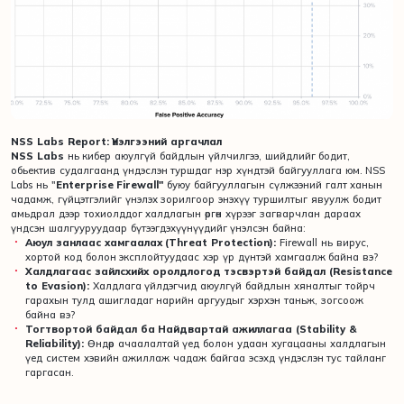
NSS Labs Report: Үнэлгээний аргачлал
NSS Labs
нь кибер аюулгүй байдлын үйлчилгээ, шийдлийг бодит,
обьектив судалгаанд үндэслэн туршдаг нэр хүндтэй байгууллага юм. NSS
Labs нь "
Enterprise Firewall"
буюу байгууллагын сүлжээний галт ханын
чадамж, гүйцэтгэлийг үнэлэх зорилгоор энэхүү туршилтыг явуулж бодит
амьдрал дээр тохиолддог халдлагын өргөн хүрээг загварчлан дараах
үндсэн шалгууруудаар бүтээгдэхүүнүүдийг үнэлсэн байна:
Аюул занлаас хамгаалах (Threat Protection):
Firewall нь вирус,
хортой код болон эксплойтуудаас хэр үр дүнтэй хамгаалж байна вэ?
Халдлагаас зайлсхийх оролдлогод тэсвэртэй байдал (Resistance
to Evasion):
Халдлага үйлдэгчид аюулгүй байдлын хяналтыг тойрч
гарахын тулд ашигладаг нарийн аргуудыг хэрхэн таньж, зогсоож
байна вэ?
Тогтвортой байдал ба Найдвартай ажиллагаа (Stability &
Reliability):
Өндөр ачаалалтай үед болон удаан хугацааны халдлагын
үед систем хэвийн ажиллаж чадаж байгаа эсэхд үндэслэн тус тайланг
гаргасан.