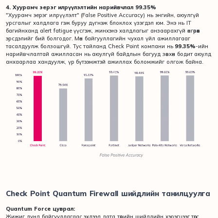
4. Хуурамч эерэг илрүүлэлтийн нарийвчлал 99.35%
"Хуурамч эерэг илрүүлэлт" (False Positive Accuracy) нь энгийн, аюулгүй
урсгалыг халдлага гэж буруу дүгнэж блоклох үзэгдэл юм. Энэ нь IT
багийнханд alert fatigue үүсгэж, жинхэнэ халдлагыг анзаарахгүй өнгөрөөх
эрсдэлийг бий болгодог. Мөн байгууллагийн чухал үйл ажиллагааг
тасалдуулж болзошгүй. Тус тайланд Check Point компани нь
99.35%
-ийн
нарийвчлалтай ажилласан нь аюулгүй байдлын багууд зөвхөн бодит аюулд
анхаарлаа хандуулж, үр бүтээмжтэй ажиллах боломжийг олгож байна.
Check Point Quantum Firewall шийдлийн танилцуулга
Quantum Force цуврал:
Жижиг дунд байгууллагаас эхлээд дата төвийн шийдлийн хэрэгцээг төгс