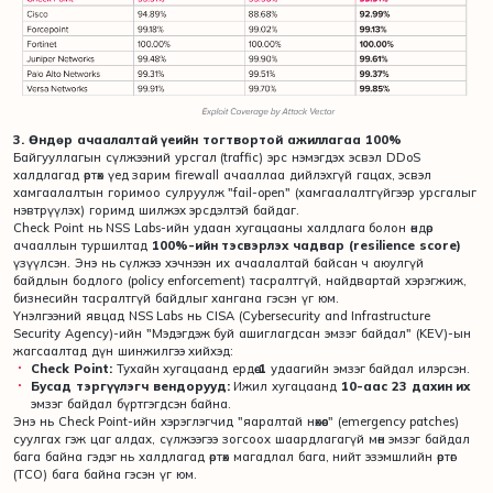
3. Өндөр ачаалалтай үеийн тогтвортой ажиллагаа 100%
Байгууллагын сүлжээний урсгал (traffic) эрс нэмэгдэх эсвэл DDoS
халдлагад өртөх үед зарим firewall ачааллаа дийлэхгүй гацах, эсвэл
хамгаалалтын горимоо сулруулж "fail-open" (хамгаалалтгүйгээр урсгалыг
нэвтрүүлэх) горимд шилжэх эрсдэлтэй байдаг.
Check Point нь NSS Labs-ийн удаан хугацааны халдлага болон өндөр
ачааллын туршилтад
100%-ийн тэсвэрлэх чадвар (resilience score)
үзүүлсэн. Энэ нь сүлжээ хэчнээн их ачаалалтай байсан ч аюулгүй
байдлын бодлого (policy enforcement) тасралтгүй, найдвартай хэрэгжиж,
бизнесийн тасралтгүй байдлыг хангана гэсэн үг юм.
Үнэлгээний явцад NSS Labs нь CISA (Cybersecurity and Infrastructure
Security Agency)-ийн "Мэдэгдэж буй ашиглагдсан эмзэг байдал" (KEV)-ын
жагсаалтад дүн шинжилгээ хийхэд:
Check Point:
Тухайн хугацаанд ердөө
1
удаагийн эмзэг байдал илэрсэн.
Бусад тэргүүлэгч вендорууд:
Ижил хугацаанд
10-аас 23 дахин их
эмзэг байдал бүртгэгдсэн байна.
Энэ нь Check Point-ийн хэрэглэгчид "яаралтай нөхөөс" (emergency patches)
суулгах гэж цаг алдах, сүлжээгээ зогсоох шаардлагагүй мөн эмзэг байдал
бага байна гэдэг нь халдлагад өртөх магадлал бага, нийт эзэмшлийн өртөг
(TCO) бага байна гэсэн үг юм.