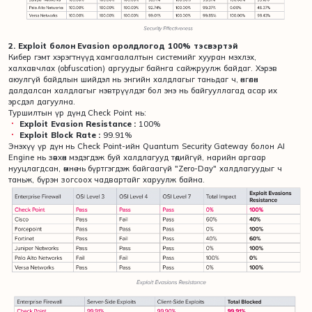
2. Exploit болон Evasion оролдлогод 100% тэсвэртэй
Кибер гэмт хэрэгтнүүд хамгаалалтын системийг хууран мэхлэх,
халхавчлах (obfuscation) аргуудыг байнга сайжруулж байдаг. Хэрэв
аюулгүй байдлын шийдэл нь энгийн халдлагыг таньдаг ч, өнгөлөн
далдалсан халдлагыг нэвтрүүлдэг бол энэ нь байгууллагад асар их
эрсдэл дагуулна.
Туршилтын үр дүнд Check Point нь:
Exploit Evasion Resistance :
100%
Exploit Block Rate :
99.91%
Энэхүү үр дүн нь Check Point-ийн Quantum Security Gateway болон AI
Engine нь зөвхөн мэдэгдэж буй халдлагууд төдийгүй, нарийн аргаар
нууцлагдсан, өмнө нь бүртгэгдэж байгаагүй "Zero-Day" халдлагуудыг ч
таньж, бүрэн зогсоох чадвартайг харуулж байна.