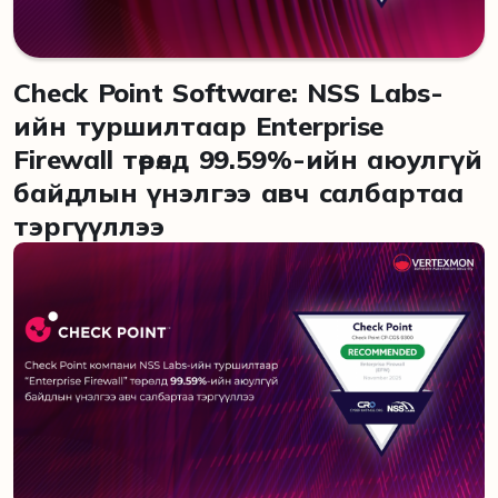
Check Point Software: NSS Labs-
ийн туршилтаар Enterprise
Firewall төрөлд 99.59%-ийн аюулгүй
байдлын үнэлгээ авч салбартаа
тэргүүллээ