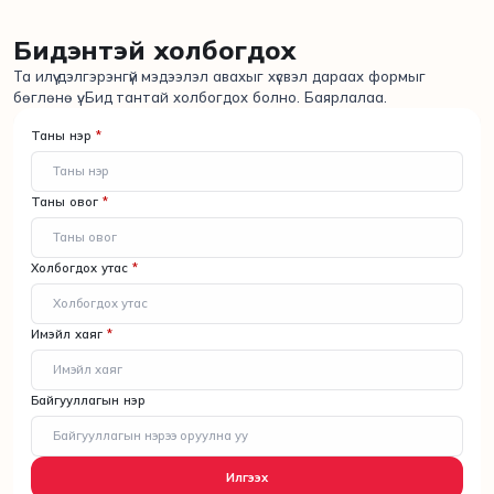
Бидэнтэй холбогдох
Та илүү дэлгэрэнгүй мэдээлэл авахыг хүсвэл дараах формыг
бөглөнө үү. Бид тантай холбогдох болно. Баярлалаа.
Таны нэр
*
Таны овог
*
Холбогдох утас
*
Имэйл хаяг
*
Байгууллагын нэр
Илгээх