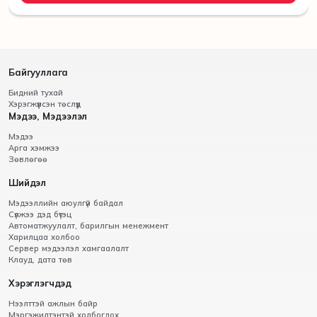
Байгууллага
Бидний тухай
Хэрэгжүүлсэн төслүүд
Мэдээ, Мэдээлэл
Мэдээ
Арга хэмжээ
Зөвлөгөө
Шийдэл
Мэдээллийн аюулгүй байдал
Сүлжээ дэд бүтэц
Автоматжуулалт, барилгын менежмент
Харилцаа холбоо
Сервер мэдээлэл хамгаалалт
Клауд, дата төв
Хэрэглэгчдэд
Нээлттэй ажлын байр
Мэргэжилтэнтэй холбогдох