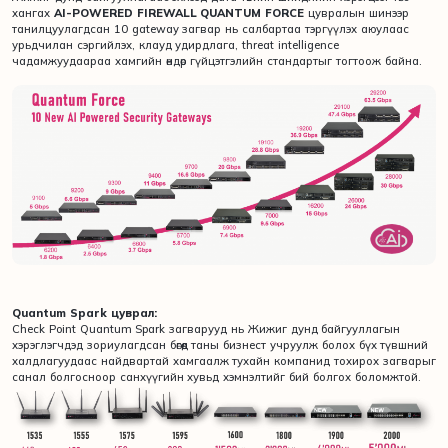
хангах
AI-POWERED FIREWALL QUANTUM FORCE
цувралын шинээр
танилцуулагдсан 10 gateway загвар нь салбартаа тэргүүлэх аюулаас
урьдчилан сэргийлэх, клауд удирдлага, threat intelligence
чадамжуудаараа хамгийн өндөр гүйцэтгэлийн стандартыг тогтоож байна.
Quantum Spark цуврал:
Check Point Quantum Spark загварууд нь Жижиг дунд байгууллагын
хэрэглэгчдэд зориулагдсан бөгөөд таны бизнест учруулж болох бүх түвшний
халдлагуудаас найдвартай хамгаалж тухайн компанид тохирох загварыг
санал болгосноор санхүүгийн хувьд хэмнэлтийг бий болгох боломжтой.