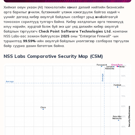
Хиймэл оюун ухаан (AI) технологийн хөгжил дэлхий нийтийн бизнесийн
арга барилыг өөрчилж, бүтээмжийг үлэмж нэмэгдүүлж байгаа хэдий ч
үүнийг дагаад кибер аюулгүй байдлын салбарт урьд өмнө байгаагүй
томоохон сорилтууд тулгарч байна. Кибер халдлагын арга техникүүд
илүү нарийн, хурдтай болж буй энэ цаг үед дэлхийн кибер аюулгүй
байдлын тэргүүлэгч
Check Point Software Technologies Ltd.
компани
NSS Labs-аас зохион байгуулсан
2025
оны "Enterprise Firewall" -ын
туршилтад
99.59%
-ийн аюулгүй байдлын үнэлгээгээр салбараа тэргүүлэх
байр сууриа дахин бататгаж байна.
NSS Labs Comparative Security Map (CSM)