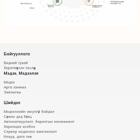
Байгууллага
Бидний тухай
Хэрэгжүүлсэн төслүүд
Мэдээ, Мэдээлэл
Мэдээ
Арга хэмжээ
Зөвлөгөө
Шийдэл
Мэдээллийн аюулгүй байдал
Сүлжээ дэд бүтэц
Автоматжуулалт, барилгын менежмент
Харилцаа холбоо
Сервер мэдээлэл хамгаалалт
Клауд, дата төв