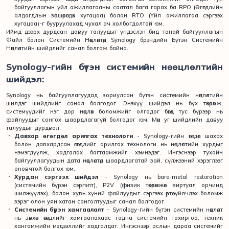
байгууллагын үйл ажиллагааны саатал бага гарах ба RPO (Өгөгдлийн
алдагдлын зөвшөөрөгдөх хугацаа) болон RTO (Үйл ажиллагаа сэргээх
хугацаа)-г бууруулахад чухал ач холбогдолтой юм.
Иймд дээрх дурдсан давуу талуудыг үндэслэн бид танай байгууллагын
Файл болон Системийн Нөөцлөлтөд Synology брэндийн Бүтэн Системийн
Нөөцлөлтийн шийдлийг санал болгож байна.
Synology-гийн бүтэн системийн нөөцлөлтийн
шийдэл:
Synology нь байгууллагуудад зориулсан бүтэн системийн нөөцлөлтийн
шилдэг шийдлийг санал болгодог. Энэхүү шийдэл нь бүх төхөөрөмж,
системүүдийг нэг дор нөөцлөх боломжийг олгодог бөгөөд тус бүрээр нь
файлуудыг сонгох шаардлагагүй болгодог юм. Мөн уг шийдлийн давуу
талуудыг дурдвал:
Давхар өгөгдөл арилгах технологи
- Synology-гийн өгөгдөл шахах
болон давхардсан өгөгдлийг арилгах технологи нь нөөцлөлтийн хурдыг
нэмэгдүүлж, хадгалах багтаамжийг хэмнэдэг. Ингэснээр тухайн
байгууллагуудын дата нөөцлөлтөд шаардлагатай зай, сүлжээний хэрэглээг
оновчтой болгох юм.
Хурдан сэргээх шийдэл
- Synology нь bare-metal restoration
(системийн бүрэн сэргэлт), P2V (физик төхөөрөмжөөс виртуал орчинд
шилжүүлэх), болон хувь хүний файлуудыг сэргээх өөртөө үйлчлэх боломж
зэрэг олон уян хатан сонголтуудыг санал болгодог.
Системийн бүрэн хамгаалалт
- Synology-гийн бүтэн системийн нөөцлөлт
нь зөвхөн өгөгдлийг хамгаалахаас гадна системийн тохиргоо, техник
хангамжийн мэдээллийг хадгалдаг. Ингэснээр ослын дараа системийг