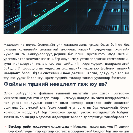
Мэдээлэл нь өнөө үед бизнесийн үйл ажиллагааны үндэс болж байгаа бөгөөд
аливаа компанийн амжилттай ажиллах нөхцөлийг бүрдүүлдэг хамгийн
чухал нөөц юм. Байгууллагууд өөрсдийн бизнесийн чухал гэсэн өгөгдөл, ажлын
урсгалыг ransomware зэрэг кибер аюул, өгөгдөл устах эрсдэлээс хамгаалахын
тулд найдвартай нөөцлөлт, сэргээх шийдлийг хэрэгжүүлэх шаардлагатай
байдаг. Уг шаардлагыг үндэслэн бид өнөөдрийн мэдээгээр
файлын түвшний
нөөцлөлт
болон
бүтэн системийн нөөцлөлт
ийн ялгаа, давуу сул тал мөн
түүнээс үүдэх болзошгүй эрсдэлүүдийн талаар танилцуулахаар бэлтгэлээ.
Файлын түвшний нөөцлөлт гэж юу вэ?
Олон байгууллага файлын түвшний нөөцлөлтийг уян хатан, багтаамж
хэмнэсэн шийдэл гэж үздэг. Учир нь энэхүү шийдэл нь зөвхөн шаардлагатай
гэж үзсэн файлуудыг сонгож нөөцлөх замаар хадгалах зайг зохистой
ашиглах боломжтой юм. Гэсэн хэдий ч уг арга нь бүх мэдээллийг бүрэн
хамгаалж чаддаггүй бөгөөд томоохон эрсдэл үүсгэх магадлалтай байдаг.
Тэгвэл ямар нөхцөлд мэдээлэл алдагддаг талаар дэлгэрэнгүй тайлбарлавал:
Backup үеийн мэдээлэл алдагдах
- Мэдээлэл алдагдах үед IT админ
бүр файлуудыг гар аргаар сэргээх шаардлагатай болдог бөгөөд энэ нь цаг