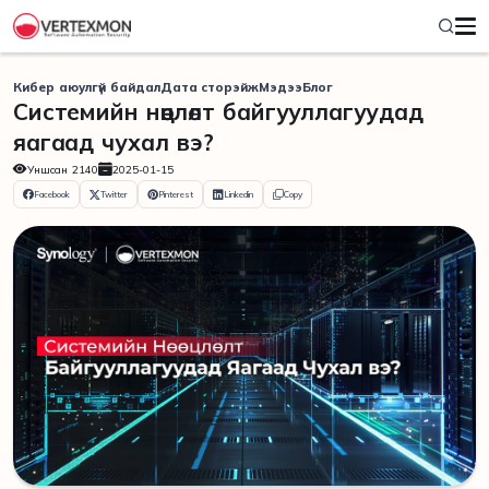
Кибер аюулгүй байдал
Дата сторэйж
Мэдээ
Блог
Системийн нөөцлөлт байгууллагуудад
яагаад чухал вэ?
Уншсан
2140
2025-01-15
Facebook
Twitter
Pinterest
Linkedin
Copy