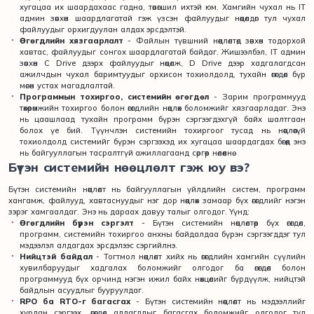
хугацаа их шаардахаас гадна, төвөгшил ихтэй юм. Хамгийн чухал нь IT
админ зөвхөн шаардлагатай гэж үзсэн файлуудыг нөөцөлдөг тул чухал
файлуудыг орхигдуулан алдах эрсдэлтэй.
Өгөгдлийн хязгаарлалт
- Файлын түвшний нөөцлөлтөд зөвхөн тодорхой
хавтас, файлуудыг сонгох шаардлагатай байдаг. Жишээлбэл, IT админ
зөвхөн C Drive дээрх файлуудыг нөөцөлж, D Drive дээр хадгалагдсан
ажилчдын чухал баримтуудыг орхисон тохиолдолд, тухайн өгөгдөл бүр
мөсөн устах магадлалтай.
Программын тохиргоо, системийн өгөгдөл
- Зарим программууд
төхөөрөмжийн тохиргоо болон өгөгдлийн нөөцлөх боломжийг хязгаарладаг. Энэ
нь цаашлаад тухайн программ бүрэн сэргээгдэхгүй байх шалтгаан
болох үе бий. Түүнчлэн системийн тохиргоог тусад нь нөөцлөөгүй
тохиолдолд системийг бүрэн сэргээхэд их хугацаа шаардагдах бөгөөд энэ
нь байгууллагын тасралтгүй ажиллагаанд сөргөөр нөлөөлнө.
Бүтэн системийн нөөцлөлт гэж юу вэ?
Бүтэн системийн нөөцлөлт нь байгууллагын үйлдлийн систем, программ
хангамж, файлууд, хавтаснуудыг нэг дор нөөцлөх замаар бүх өгөгдлийг нэгэн
зэрэг хамгаалдаг. Энэ нь дараах давуу талыг олгодог. Үүнд:
Өгөгдлийн бүрэн сэргэлт
- Бүтэн системийн нөөцлөлтөөр бүх өгөгдөл,
программ, системийн тохиргоо анхны байдалдаа бүрэн сэргээгддэг тул
мэдээлэл алдагдах эрсдэлээс сэргийлнэ.
Нийцтэй байдал
- Тогтмол нөөцлөлт хийх нь өгөгдлийн хамгийн сүүлийн
хувилбаруудыг хадгалах боломжийг олгодог ба өгөгдөл болон
программууд бүх орчинд нэгэн ижил байх нөхцөлийг бүрдүүлж, нийцтэй
байдлын асуудлыг бууруулдаг.
RPO ба RTO-г багасгах
- Бүтэн системийн нөөцлөлт нь мэдээллийг
хурдан сэргээх, өгөгдөл алдагдлыг багасгах боломжийг олгодог тул