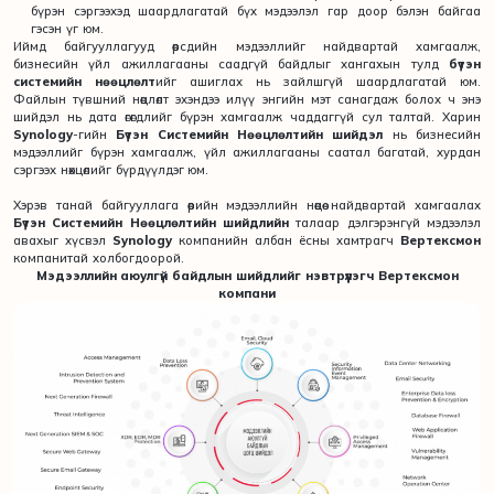
бүрэн сэргээхэд шаардлагатай бүх мэдээлэл гар доор бэлэн байгаа
гэсэн үг юм.
Иймд байгууллагууд өөрсдийн мэдээллийг найдвартай хамгаалж,
бизнесийн үйл ажиллагааны саадгүй байдлыг хангахын тулд
бүтэн
системийн нөөцлөлт
ийг ашиглах нь зайлшгүй шаардлагатай юм.
Файлын түвшний нөөцлөлт эхэндээ илүү энгийн мэт санагдаж болох ч энэ
шийдэл нь дата өгөгдлийг бүрэн хамгаалж чаддаггүй сул талтай. Харин
Synology
-гийн
Бүтэн Системийн Нөөцлөлтийн шийдэл
нь бизнесийн
мэдээллийг бүрэн хамгаалж, үйл ажиллагааны саатал багатай, хурдан
сэргээх нөхцөлийг бүрдүүлдэг юм.
Хэрэв танай байгууллага өөрийн мэдээллийн нөөцөө найдвартай хамгаалах
Бүтэн Системийн Нөөцлөлтийн шийдлийн
талаар дэлгэрэнгүй мэдээлэл
авахыг хүсвэл
Synology
компанийн албан ёсны хамтрагч
Вертексмон
компанитай холбогдоорой.
Мэдээллийн аюулгүй байдлын шийдлийг нэвтрүүлэгч Вертексмон
компани