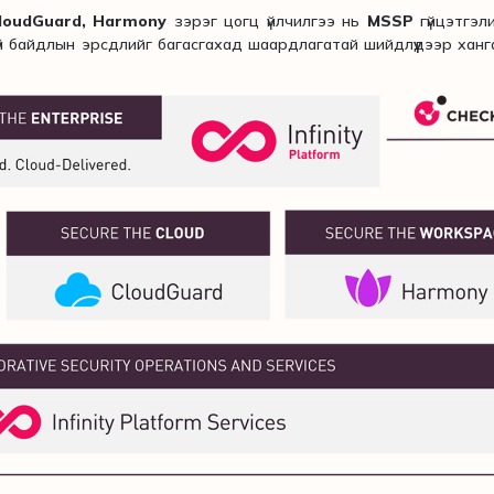
loudGuard, Harmony
зэрэг цогц үйлчилгээ нь
MSSP
гүйцэтгэл
й байдлын эрсдлийг багасгахад шаардлагатай шийдлүүдээр хан