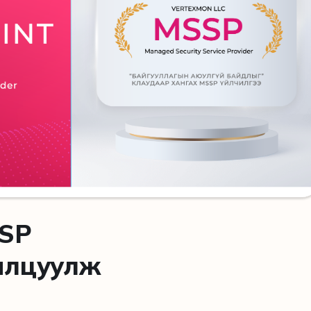
SSP
нилцуулж