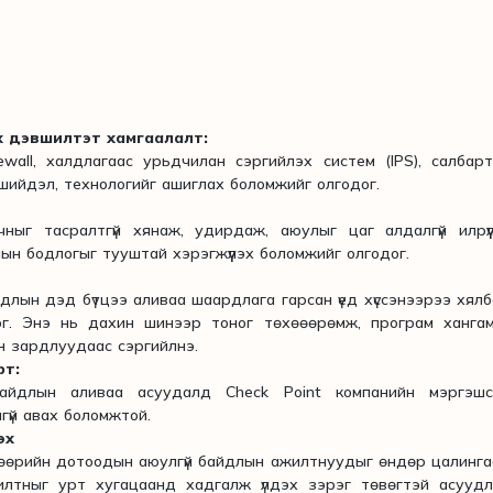
ах дэвшилтэт хамгаалалт:
rewall, халдлагаас урьдчилан сэргийлэх систем (IPS), салбар
мж, шийдэл, технологийг ашиглах боломжийг олгодог.
ыг тасралтгүй хянаж, удирдаж, аюулыг цаг алдалгүй илрүүл
ын бодлогыг тууштай хэрэгжүүлэх боломжийг олгодог.
йдлын дэд бүтцээ аливаа шаардлага гарсан үед хүссэнээрээ хял
ог. Энэ нь дахин шинээр тоног төхөөөрөмж, програм хангам
н зардлуудаас сэргийлнэ.
рт:
байдлын аливаа асуудалд Check Point компанийн мэргэшс
лгүй авах боломжтой.
эх
өөрийн дотоодын аюулгүй байдлын ажилтнуудыг өндөр цалинг
лтныг урт хугацаанд хадгалж үлдэх зэрэг төвөгтэй асуудл