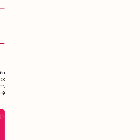
ийн
eck
ce,
гүй