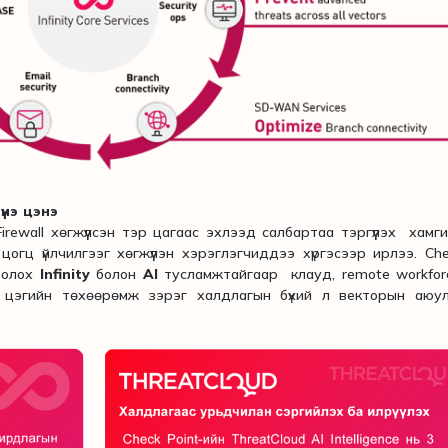
үнэ цэнэ
irewall хөгжүүлсэн тэр цагаас эхлээд салбартаа тэргүүлэх хамг
цогц үйлчилгээг хөгжүүлэн хэрэглэгчиддээ хүргэсээр ирлээ. Ch
болох
Infinity
болон
AI
тусламжтайгаар клауд, remote workfor
н цэгийн төхөөрөмж зэрэг халдлагын бүхий л векторын аюул