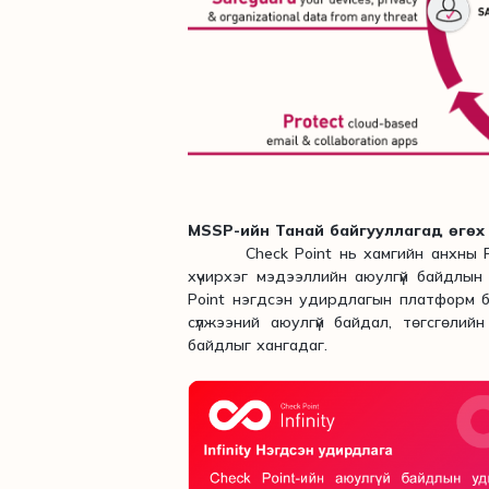
MSSP-ийн Танай байгууллагад өгөх 
Check Point нь хамгийн анхны F
хүчирхэг мэдээллийн аюулгүй байдлын 
Point нэгдсэн удирдлагын платформ 
сүлжээний аюулгүй байдал, төгсгөлий
байдлыг хангадаг.