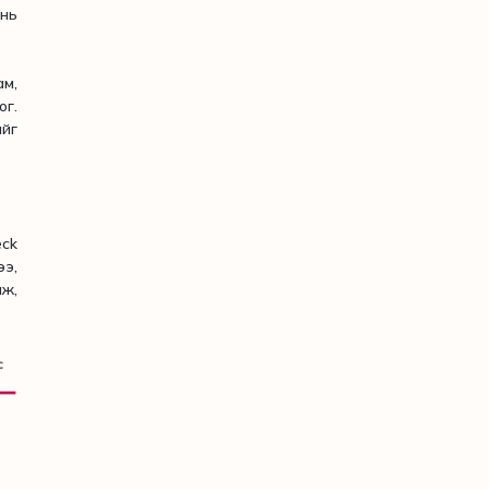
ань
м,
ог.
ийг
eck
э,
ж,