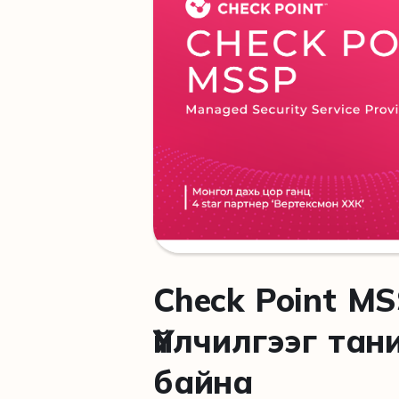
Check Point M
Үйлчилгээг та
байна