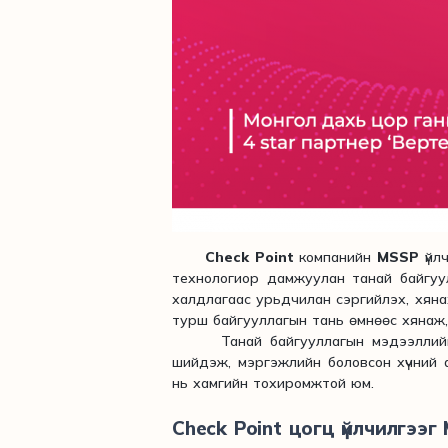
Check Point
компанийн
MSSP
үйл
технологиор дамжуулан танай байгуу
халдлагаас урьдчилан сэргийлэх, хянах
турш байгууллагын тань өмнөөс хяна
Танай байгууллагын мэдээллийн аю
шийдэж, мэргэжлийн боловсон хүчний 
нь хамгийн тохиромжтой юм. ​ ​ ​
Check Point цогц үйлчилгээг