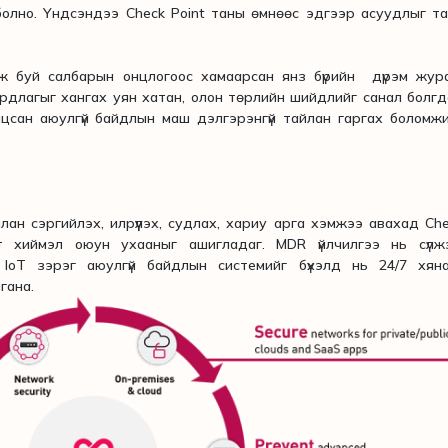
лно. Үндсэндээ Check Point таны өмнөөс эдгээр асуудлыг т
ж буй салбарын онцлогоос хамаарсан янз бүрийн дүрэм жура
длагыг хангах уян хатан, олон төрлийн шийдлийг санал болгд
сан аюулгүй байдлын маш дэлгэрэнгүй тайлан гаргах боломж
лан сэргийлэх, илрүүлэх, судлах, хариу арга хэмжээ авахад Ch
эт хиймэл оюун ухааныг ашигладаг. MDR үйлчилгээ нь сүлжэ
 IoT зэрэг аюулгүй байдлын системийг бүхэлд нь 24/7 хяна
гана.