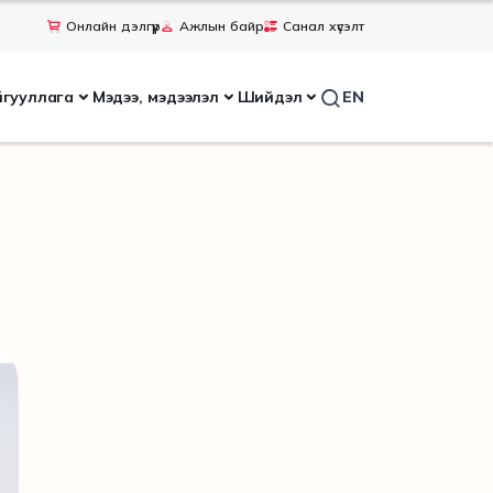
Онлайн дэлгүүр
Ажлын байр
Санал хүсэлт
йгууллага
Мэдээ, мэдээлэл
Шийдэл
EN