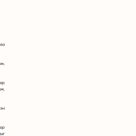
таа
ж,
бар
ж,
эн
аар
ыг