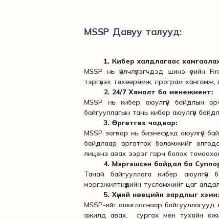
MSSP Давуу талууд:
1. Кибер халдлагаас хамгаал
MSSP нь үйлчлүүлэгчдэд шинэ үеийн Fi
тэргүүлэх төхөөрөмж, програм ханга
2. 24/7 Хяналт ба менежмент:
MSSP нь кибер аюулгүй байдлын орчн
байгууллагын тань кибер аюулгүй байдл
3. Өргөтгөх чадвар:
MSSP загвар нь бизнесүүдэд аюулгүй ба
байдлаар өргөтгөх боломжийг олгод
лиценз авах зэрэг гарч болох томоохо
4. Мэргэшсэн байдал ба Суппо
Танай байгууллага кибер аюулгүй 
мэргэжилтнүүдийн тусламжийг цаг алда
5. Хүний нөөцийн зардлыг хэмн
MSSP-ийг ашигласнаар байгууллагууд 
ажилд авах, сургах мөн тухайн ажи