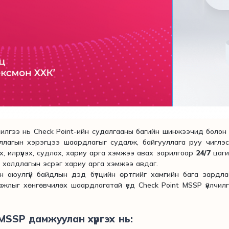
чилгээ нь Check Point-ийн судалгааны багийн шинжээчид боло
ллагын хэрэгцээ шаардлагыг судалж, байгууллага руу чиглэ
, илрүүлэх, судлах, хариу арга хэмжээ авах зорилгоор
24/7
цаги
ж, халдлагын эсрэг хариу арга хэмжээ авдаг.
улгүй байдлын дэд бүтцийн өртгийг хамгийн бага зардла
ажлыг хөнгөвчилөх шаардлагатай үед Check Point MSSP үйлчил
MSSP дамжуулан хүргэх нь: