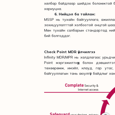
хялбар байдлаар шийдэх боломжтой бо
хариуцна.
6. Нийцэл ба тайлан:
MSSP нь тухайн байгууллага, ажилла
зохицуулалттай холбоотой онцгой шаар
Мөн тухайн салбарын стандартад нийц
бий болгоддог.
Check Point MDR үйлчилгээ
Infinity MDR/MPR нь халдлагаас урьдчи
Point мэргэжилтнүүд болон дэвшилт
төхөөрөмж, имэйл, клауд, гар утас,
байгууллагын тань аюулгүй байдлыг хан