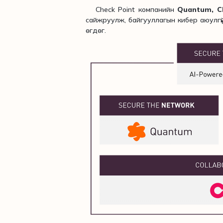
Check Point компанийн
Quantum, C
сайжруулж, байгууллагын кибер аюулгү
өгдөг.