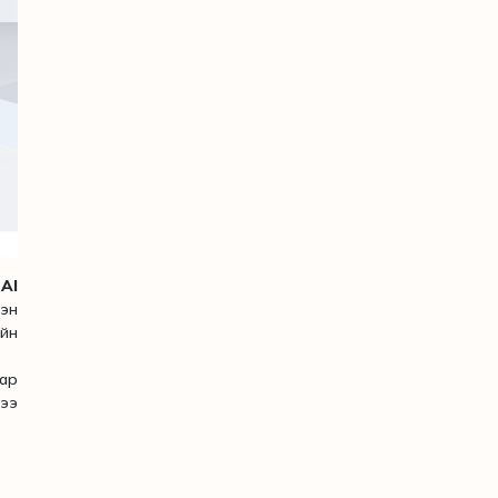
н
AI
сэн
йн
ар
гээ