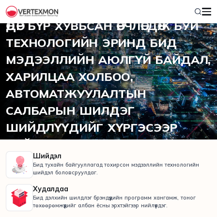
2012 ОНООС ХОЙШ
ӨДӨР БҮР ХУВЬСАН ӨӨРЧЛӨГДӨЖ БУЙ
ТЕХНОЛОГИЙН ЭРИНД БИД
МЭДЭЭЛЛИЙН АЮЛГҮЙ БАЙДАЛ,
ХАРИЛЦАА ХОЛБОО,
АВТОМАТЖУУЛАЛТЫН
САЛБАРЫН ШИЛДЭГ
ШИЙДЛҮҮДИЙГ ХҮРГЭСЭЭР
БАЙНА.
Шийдэл
Бид тухайн байгууллагад тохирсон мэдээллийн технологийн
шийдэл боловсруулдаг.
Худалдаа
Бид дэлхийн шилдлэг брэндүүдийн программ хангамж, тоног
төхөөрөмжүүдийг албан ёсны эрхтэйгээр нийлүүлдэг.