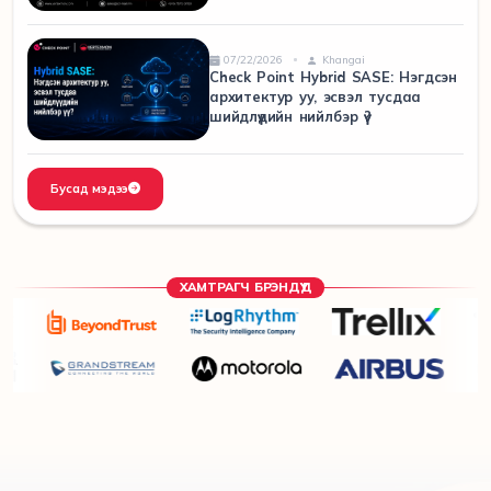
07/22/2026
Khangai
Check Point Hybrid SASE: Нэгдсэн
архитектур уу, эсвэл тусдаа
шийдлүүдийн нийлбэр үү?
Бусад мэдээ
ХАМТРАГЧ БРЭНДҮҮД