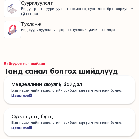
Суурилуулалт
Бид угсралт, суурилуулалт, тохиргоо, сургалтыг бүрэн хариуцаж
гүйцэтгэдэг.
Тусламж
Бид суурилуулалтын дараах тусламж үйлчилгээг үзүүлдэг.
Байгууллагын шийдэл
Танд санал болгох шийдлүүд
Мэдээллийн аюулгүй байдал
Бид мэдээллийн технологийн салбарт тэргүүлэгч компани болно.
Цааш үзэх
Сүлжээ дэд бүтэц
Бид мэдээллийн технологийн салбарт тэргүүлэгч компани болно.
Цааш үзэх