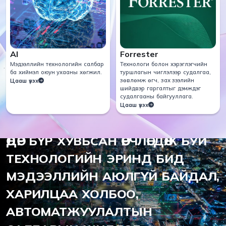
AI
Forrester
Мэдээллийн технологийн салбар
Технологи болон хэрэглэгчийн
ба хиймэл оюун ухааны хөгжил.
туршлагын чиглэлээр судалгаа,
зөвлөмж өгч, зах зээлийн
Цааш үзэх
шийдвэр гаргалтыг дэмждэг
судалгааны байгууллага.
Цааш үзэх
2012 ОНООС ХОЙШ
ӨДӨР БҮР ХУВЬСАН ӨӨРЧЛӨГДӨЖ БУЙ
ТЕХНОЛОГИЙН ЭРИНД БИД
МЭДЭЭЛЛИЙН АЮЛГҮЙ БАЙДАЛ,
ХАРИЛЦАА ХОЛБОО,
АВТОМАТЖУУЛАЛТЫН