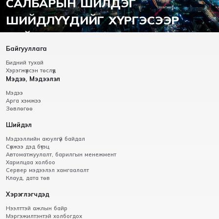
САЛБАРЫН ШИЛДЭГ
ШИЙДЛҮҮДИЙГ ХҮРГЭСЭЭР
БАЙНА.
Байгууллага
Бидний тухай
Хэрэгжүүлсэн төслүүд
Мэдээ, Мэдээлэл
Мэдээ
Арга хэмжээ
Зөвлөгөө
Шийдэл
Мэдээллийн аюулгүй байдал
Сүлжээ дэд бүтэц
Автоматжуулалт, барилгын менежмент
Харилцаа холбоо
Сервер мэдээлэл хамгаалалт
Клауд, дата төв
Хэрэглэгчдэд
Нээлттэй ажлын байр
Мэргэжилтэнтэй холбогдох