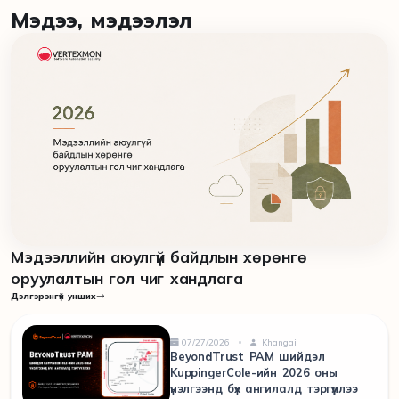
Мэдээ, мэдээлэл
Мэдээллийн аюулгүй байдлын хөрөнгө
оруулалтын гол чиг хандлага
Дэлгэрэнгүй унших
07/27/2026
Khangai
BeyondTrust PAM шийдэл
KuppingerCole-ийн 2026 оны
үнэлгээнд бүх ангилалд тэргүүллээ