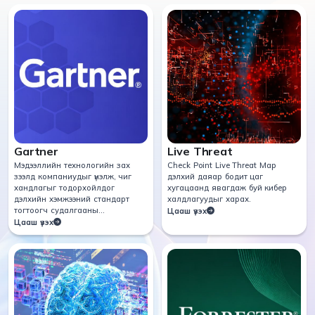
Gartner
Live Threat
Мэдээллийн технологийн зах
Check Point Live Threat Мар
зээлд компаниудыг үнэлж, чиг
дэлхий даяар бодит цаг
хандлагыг тодорхойлдог
хугацаанд явагдаж буй кибер
дэлхийн хэмжээний стандарт
халдлагуудыг харах.
тогтоогч судалгааны
Цааш үзэх
байгууллага.
Цааш үзэх