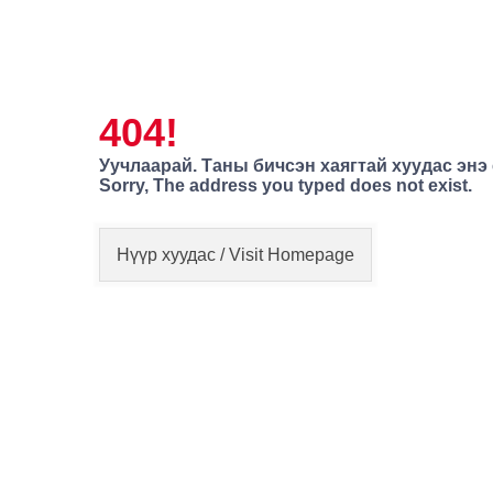
404!
Уучлаарай. Таны бичсэн хаягтай хуудас энэ
Sorry, The address you typed does not exist.
Нүүр хуудас / Visit Homepage