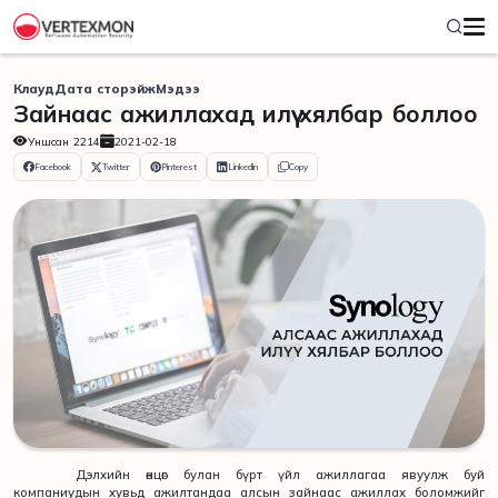
Клауд
Дата сторэйж
Мэдээ
Зайнаас ажиллахад илүү хялбар боллоо
Уншсан
2214
2021-02-18
Facebook
Twitter
Pinterest
Linkedin
Copy
Дэлхийн өнцөг булан бүрт үйл ажиллагаа явуулж буй
компаниудын хувьд ажилтандаа алсын зайнаас ажиллах боломжийг