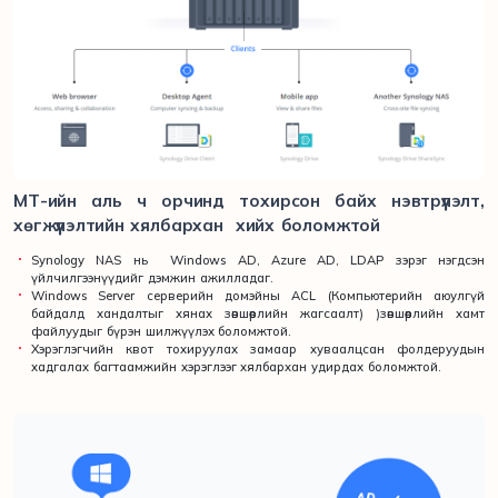
МТ-ийн аль ч орчинд тохирсон байх нэвтрүүлэлт,
хөгжүүлэлтийн хялбархан хийх боломжтой
Synology NAS нь Windows AD, Azure AD, LDAP зэрэг нэгдсэн
үйлчилгээнүүдийг дэмжин ажилладаг.
Windows Server серверийн домэйны ACL (Компьютерийн аюулгүй
байдалд хандалтыг хянах зөвшөөрлийн жагсаалт) )зөвшөөрлийн хамт
файлуудыг бүрэн шилжүүлэх боломжтой.
Хэрэглэгчийн квот тохируулах замаар хуваалцсан фолдеруудын
хадгалах багтаамжийн хэрэглээг хялбархан удирдах боломжтой.