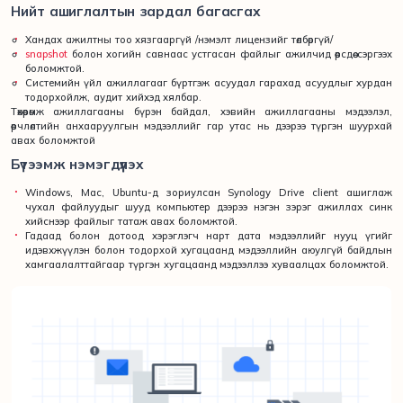
Нийт ашиглалтын зардал багасгах
Хандах ажилтны тоо хязгааргүй /нэмэлт лицензийг төлбөргүй/
snapshot
болон хогийн савнаас устгасан файлыг ажилчид өөрсдөө сэргээх
боломжтой.
Системийн үйл ажиллагааг бүртгэж асуудал гарахад асуудлыг хурдан
тодорхойлж, аудит хийхэд хялбар.
Төхөөрөмж ажиллагааны бүрэн байдал, хэвийн ажиллагааны мэдээлэл,
өөрчлөлтийн анхааруулгын мэдээллийг гар утас нь дээрээ түргэн шуурхай
авах боломжтой
Бүтээмж нэмэгдүүлэх
Windows, Mac, Ubuntu-д зориулсан Synology Drive client ашиглаж
чухал файлуудыг шууд компьютер дээрээ нэгэн зэрэг ажиллах синк
хийснээр файлыг татаж авах боломжтой.
Гадаад болон дотоод хэрэглэгч нарт дата мэдээллийг нууц үгийг
идэвхжүүлэн болон тодорхой хугацаанд мэдээллийн аюулгүй байдлын
хамгаалалттайгаар түргэн хугацаанд мэдээллээ хуваалцах боломжтой.