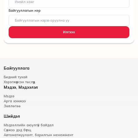
Байгууллагын нэр
Илгээх
Байгууллага
Бидний тухай
Хэрэгжүүлсэн төслүүд
Мэдээ, Мэдээлэл
Мэдээ
Арга хэмжээ
Зөвлөгөө
Шийдэл
Мэдээллийн аюулгүй байдал
Сүлжээ дэд бүтэц
Автоматжуулалт, барилгын менежмент