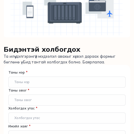
Бидэнтэй холбогдох
Та илүү дэлгэрэнгүй мэдээлэл авахыг хүсвэл дараах формыг
бөглөнө үү. Бид тантай холбогдох болно. Баярлалаа.
Таны нэр
*
Таны овог
*
Холбогдох утас
*
Имэйл хаяг
*