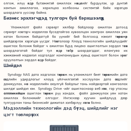
олгож, илүү өндөр бүтээмжтэй ажиллах нөхцөлийг бүрдүүлэх, үр дүнтэй
хамтын ажиллагаа, харилцаа холбооны системтэй байх хэрэгцээ
шаардлага үүсcээр байна.
Бизнес эрхлэгчдэд тулгарч буй бэрхшээлүүд
Уламжлалт файл серверт хялбар байдлаар ажилтан дотоод
серверт нэвтэрч мэдээллээ бусадтайгаа хуваалцан хамтран ажиллах уян
хатан боломж байдаггүй ба үүнийг бий болгоход нэмэлт төхөөрөмжөөр
шийдвэрлэх хэрэгцээ үүсдэг. Нөгөө талаар Клауд технологийн шийдлүүдийг
ашиглах боломж байдаг ч ажилтан бүрд лиценз ашиглалтын зардал төлөх
шаардлагатай байдаг тул өндөр төлбөр шаардагддаг, ялангуяа их
хэмжээний мэдээлэл хадгалдаг компаниудын хувьд ашиглалт болон хөрөнгө
оруулалтын зардал өндөр байдаг.
Шийдэл
Synology NAS дата хадгалах төхөөрөмж нь уламжлалт биет төхөөрөмжийн дата
өгөгдлийн удирдлагыг клауд үйлчилгээтэй хослуулан дата өгөгдлийг
дамжуулах, мөн мэдээллийн аюулгүй байдлыг тань найдвартай хамгаалах
шилдэг шийдэл юм. Synology Drive -ийг ашигласнаар веб хөтөч, гар утасны
аппликейшн
ашиглан төхөөрөмж рүү хандах, файл дамжуулах уян хатан
ажиллах боломжийг олгодог. Ингэснээр хуучин шийдлүүд дээр
тулгуурлан таны бизнесийг дижитал хэлбэрлүү хөтлөх болно.
Мэдээллийн технологийн дэд бүтэц, шийдлийг нэг
цэгт төвлөрүүлэх