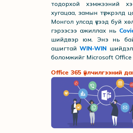
тодорхой хэмжээний хэ
хугацаа, замын түгжрэлд ц
Монгол улсад үүсээд буй 
гэрээсээ ажиллах нь
Cov
шийдвэр юм. Энэ нь бай
ашигтай
WIN-WIN
шийдэл 
боломжийг Microsoft Оffic
Office 365 үйлчилгээний д