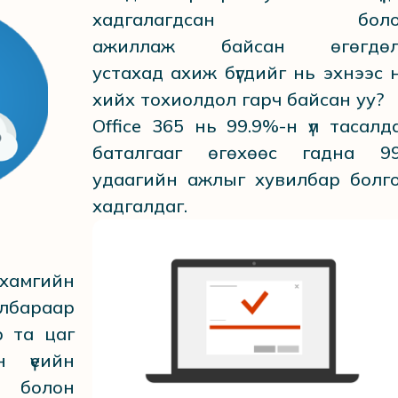
хадгалагдсан боло
ажиллаж байсан өгөгдөлү
устахад ахиж бүгдийг нь эхнээс 
хийх тохиолдол гарч байсан уу?
Office 365 нь 99.9%-н үл тасалд
баталгааг өгөхөөс гадна 9
удаагийн ажлыг хувилбар болг
хадгалдаг.
 хамгийн
бараар
 та цаг
н үеийн
болон