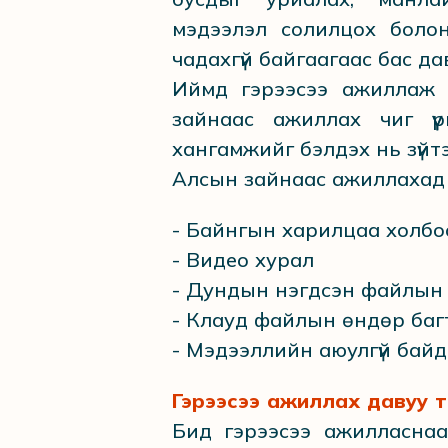
мэдээлэл солилцох боло
чадахгүй байгаагаас бас д
Иймд гэрээсээ ажиллаж 
зайнаас ажиллах чиг үү
хангамжийг бэлдэх нь зүйт
Алсын зайнаас ажиллахад т
- Байнгын харилцаа холб
- Видео хурал
- Дундын нэгдсэн файлын
- Клауд файлын өндөр ба
- Мэдээллийн аюулгүй бай
Гэрээсээ ажиллах давуу 
Бид гэрээсээ ажилласнаа