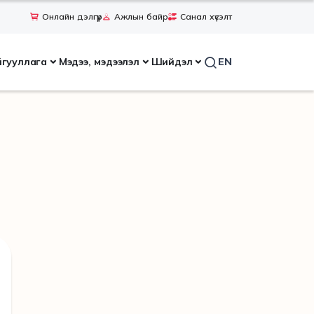
Онлайн дэлгүүр
Ажлын байр
Санал хүсэлт
йгууллага
Мэдээ, мэдээлэл
Шийдэл
EN