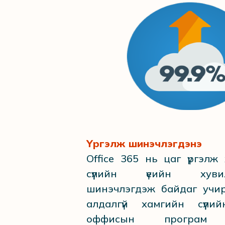
Үргэлж шинэчлэгдэнэ
Office 365 нь цаг үргэлж
сүүлийн үеийн хувил
шинэчлэгдэж байдаг учир
алдалгүй хамгийн сүүлий
оффисын програм 