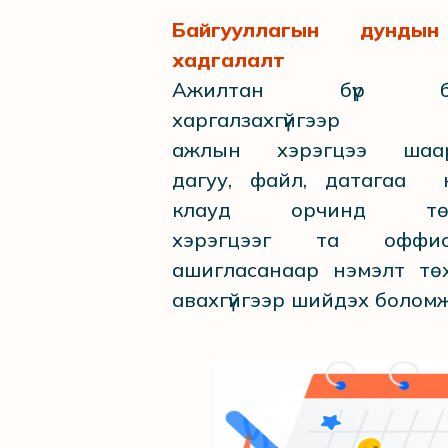
Байгууллагын дунды
хадгалалт
Ажилтан бүр ба
харгалзахгүйгээр
ажлын хэрэгцээ шаар
дагуу, файл, датагаа 
клауд орчинд төвлө
хэрэгцээг та офф
ашигласанаар нэмэлт тө
авахгүйгээр шийдэх болом