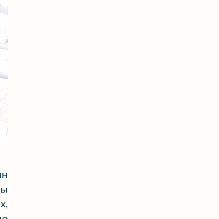
ан
ны
х,
на