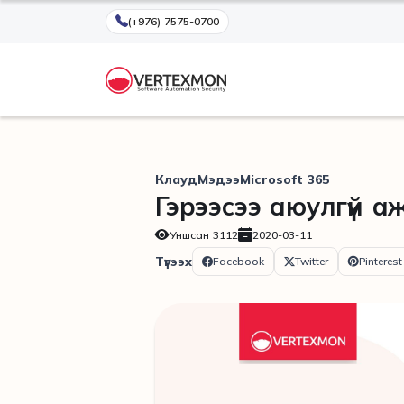
(+976) 7575-0700
Клауд
Мэдээ
Microsoft 365
Гэрээсээ аюулгүй а
Уншсан
3112
2020-03-11
Түгээх
Facebook
Twitter
Pinterest