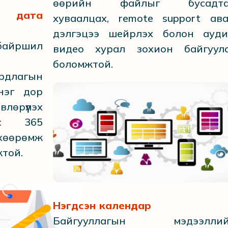
өөрийн файлыг бусадта
н дата
хуваалцах, remote support ава
дэлгэцээ шейрлэх болон ауди
йршил
видео хурал зохион байгуул
боломжтой.
длагын
нэг дор
рүүлэх
ис 365
хөөрөмж
жтой.
Нэгдсэн календар
Байгууллагын мэдээлли