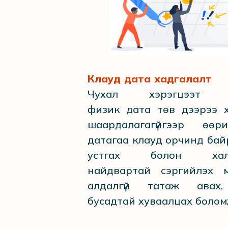
Клауд дата хадгалалт
Чухал хэрэгцээт 
физик дата төв дээрээ х
шаардалагагүйгээр өөр
датагаа клауд орчинд ба
устгах болон халд
найдвартай сэргийлэх 
алдалгүй татаж авах,
бусадтай хуваалцах болом