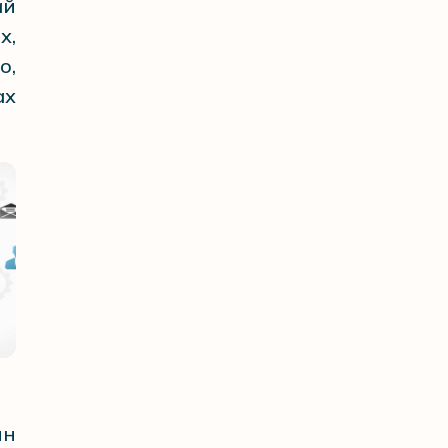
й
х,
о,
ах
йн