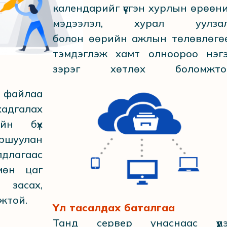
календарийг үүсгэн хурлын өрөөн
мэдээлэл, хурал уулза
болон өөрийн ажлын төлөвлөгө
тэмдэглэж хамт олноороо нэг
зэрэг хөтлөх боломжто
файлаа
адгалах
ийн бүх
йршуулан
лагаас
мөн цаг
 засах,
жтой.
Үл тасалдах баталгаа
Танд сервер унаснаас үүд