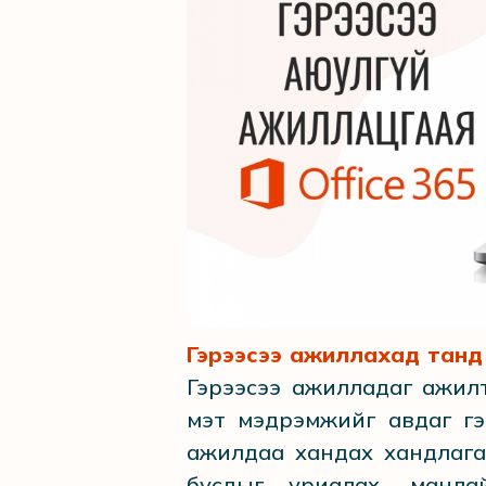
Гэрээсээ ажиллахад танд 
Гэрээсээ ажилладаг ажил
мэт мэдрэмжийг авдаг гэ
ажилдаа хандах хандлага
бусдыг уриалах, манлай