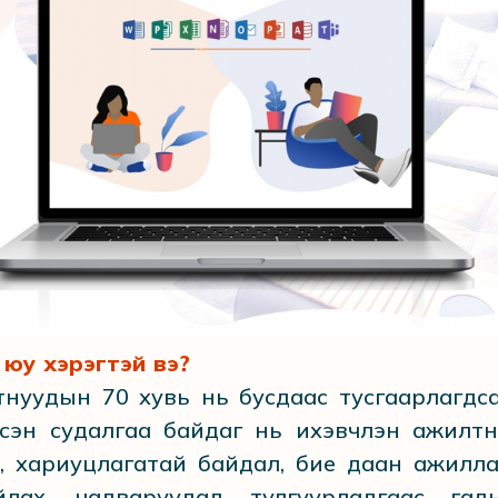
юу хэрэгтэй вэ?
тнуудын 70 хувь нь бусдаас тусгаарлагдс
сэн судалгаа байдаг нь ихэвчлэн ажилт
, хариуцлагатай байдал, бие даан ажилла
лах, чадваруудад тулгуурладгаас гад