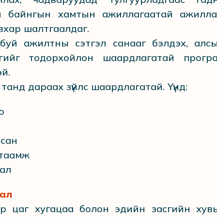
н байнгын хамтын ажиллагаатай ажилл
авхар шалтгаалдаг.
буй ажилтны сэтгэл санааг бэлдэх, алс
ргийг тодорхойлон шаардлагатай прогр
эй.
анд дараах зүйлс шаардлагатай. Үүнд:
оо
 сан
гтаамж
дал
тал
р цаг хугацаа болон эдийн засгийн хув