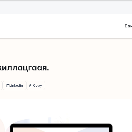
Ба
жиллацгаая.
Linkedin
Copy