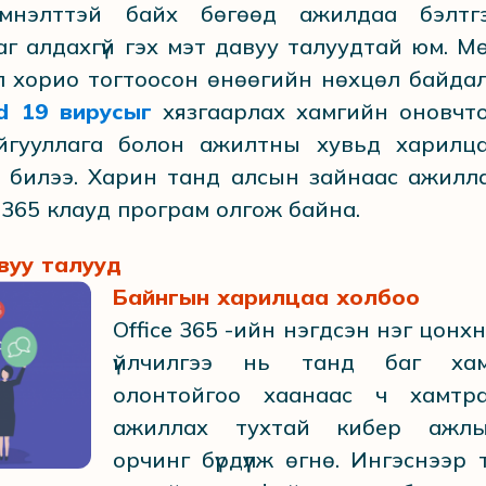
мнэлттэй байх бөгөөд ажилдаа бэлтг
аг алдахгүй гэх мэт давуу талуудтай юм. М
хөл хорио тогтоосон өнөөгийн нөхцөл байда
id 19 вирусыг
хязгаарлах хамгийн оновчт
гууллага болон ажилтны хувьд харилц
билээ. Харин танд алсын зайнаас ажилл
e 365 клауд програм олгож байна.
авуу талууд
Байнгын харилцаа холбоо
Office 365 -ийн нэгдсэн нэг цонх
үйлчилгээ нь танд баг ха
олонтойгоо хаанаас ч хамтр
ажиллах тухтай кибер ажл
орчинг бүрдүүлж өгнө. Ингэснээр 