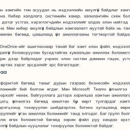
 хамгийн том асуудал нь мэдээллийн аюулгүй байдлыг ханга
йна. Кибер халдлага, системийн хакер, залилангийн схем бо
 датаг устгах, хэрэглэгчдийн мэдээллийг алдах олон нийтэд
йна. Мөн кибер аюулгүй байдлын хамгаалалт муутай байх нь та
лөөлөх бөгөөд, цаашлаад үйл ажиллагааны тогтвортой байда
neDrive-ийг ашигласнаар танай баг хамт олон файл, мэдээл
далгүй боловсруулан бусадтайгаа хуваалцан ажиллах боломжт
рм дээр байрладаг учраас олон систем дамжин гацах, уста
 өртөх зэрэг эрсдэлийг эрс багасгадаг.
гаа
мтой бөгөөд таныг дурын газраас бизнесийн мэдээлл
оломжийг бий болгож өгдөг. Мөн Microsoft Teams үйлчилгээ
орхойг нөхөх, байгууллага доторх харилцаа хамтын ажиллаг
цогц үйлчилгээ бөгөөд ажилтан бүр өөрт тулгардаг хамт
эрэгцээнд тохируулан шийдвэрлэх, богино хугацаанд өөри
уппийг үүсгэн ажиллах боломжийг танд олгодог. Баг групп бол
йлж өгөх боломжтой бөгөөд зарим файл руу хандах эрхт
улгүй байдлын нууцлалыг тохируулах боломжтой байдаг.