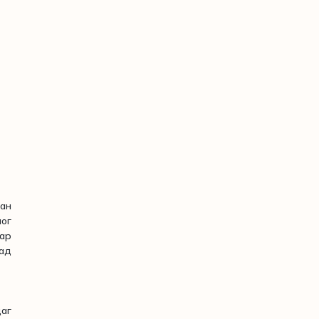
ан
ног
ар
хад
аг