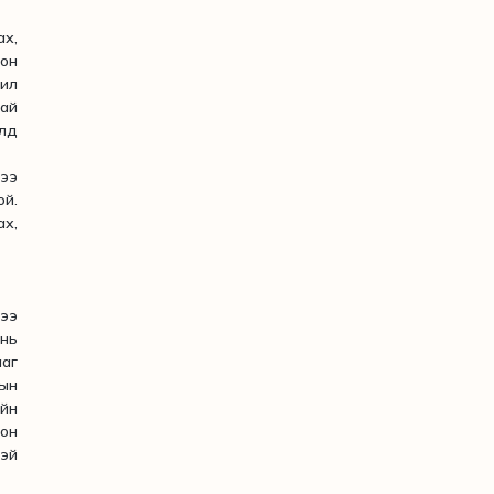
х,
лон
 ил
най
лд
лээ
ой.
х,
ээ
 нь
ааг
ын
йн
гон
эй