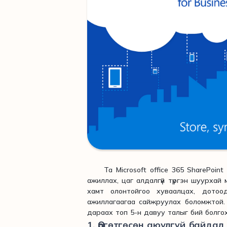
Та Microsoft office 365 SharePoint б
ажиллах, цаг алдалгүй түргэн шуурхай
хамт олонтойгоо хуваалцах, дотоод
ажиллагаагаа сайжруулах боломжтой. 
дараах топ 5-н давуу талыг бий болг
1. Өргөтгөсөн аюулгүй байда