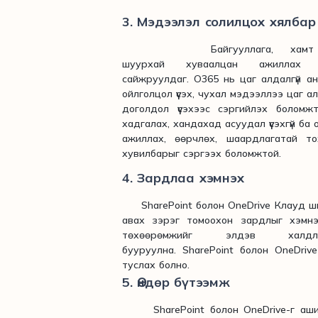
3. Мэдээлэл солилцох хялба
Байгууллага, хамт олон
шуурхай хуваалцан ажиллах
сайжруулдаг. O365 нь цаг алдалгүй ан
ойлголцол үүсэх, чухал мэдээллээ цаг а
доголдол үүсэхээс сэргийлэх болом
хадгалах, хандахад асуудал үүсэхгүй б
ажиллах, өөрчлөх, шаардлагатай т
хувилбарыг сэргээх боломжтой.
4. Зардлаа хэмнэх
SharePoint болон OneDrive Клауд ши
авах зэрэг томоохон зардлыг хэмнэх 
төхөөрөмжийг элдэв халд
бууруулна. SharePoint болон OneDri
туслах болно.
5. Өндөр бүтээмж
SharePoint болон OneDrive-г ашигл