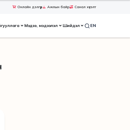
Онлайн дэлгүүр
Ажлын байр
Санал хүсэлт
йгууллага
Мэдээ, мэдээлэл
Шийдэл
EN
н