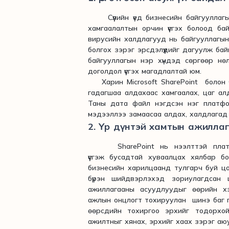
Сүүлийн үед бизнесийн байгууллагын
хамгаалалтын орчин үүсгэх болоод ба
вирусийн халдлагууд нь байгууллагын
болгох зэрэг эрсдэлүүдийг дагуулж ба
байгууллагын нэр хүндэд сөргөөр нө
доголдол үүсгэх магадлалтай юм.
Харин Microsoft SharePoint болон O
гадагшаа алдахаас хамгаалах, цаг ал
Таны дата файл нэгдсэн нэг платфо
мэдээллээ замаасаа алдах, халдлагад
2. Үр дүнтэй хамтын ажилла
SharePoint нь нээлттэй платфор
үүсгэж бусадтай хуваалцах хялбар б
бизнесийн харилцаанд тулгарч буй цо
бүрэн шийдвэрлэхэд зориулагдсан 
ажиллагааны асуудлуудыг өөрийн х
ажлын онцлогт тохируулан шинэ баг гр
өөрсдийн тохиргоо эрхийг тодорхо
ажилтныг хянах, эрхийг хаах зэрэг аю