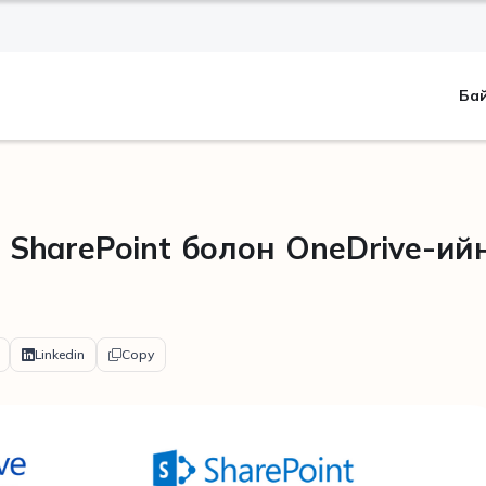
Ба
65 SharePoint болон OneDrive-ий
Linkedin
Copy