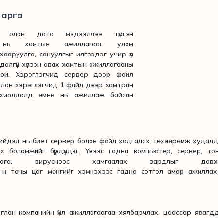
р арга
 дата мэдээллээ түргэн
 нь хамтын ажиллагааг улам
хааруулга, сануулгыг илгээдэг учир үл
лдалгүй хүлээн авах хамтын ажиллагааны
жтой. Хэрэглэгчид сервер дээр файл
а олон хэрэглэгчид 1 файл дээр хамтран
охиолдолд өмнө нь ажиллаж байсан
йдэл нь биет сервер болон файл хадгалах төхөөрөмж худалд
боломжийг бүрдүүлдэг. Үүнээс гадна компьютер, сервер, то
лага, вируснээс хамгаалах зардлыг давх
ve-н таны цаг мөнгийг хэмнэхээс гадна сэтгэл амар ажилла
ан компанийн үйл ажиллагаагаа хялбарчлах, цаасаар явагдд