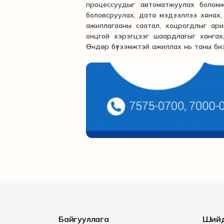
процессуудыг автоматжуулах боломж
боловсруулах, дата мэдээллээ хянах, 
ажиллагааны саатал, хоцрогдлыг ари
онцгой хэрэгцээг шаардлагыг хангах,
Өндөр бүтээмжтэй ажиллах нь таны би
Байгууллага
Ший