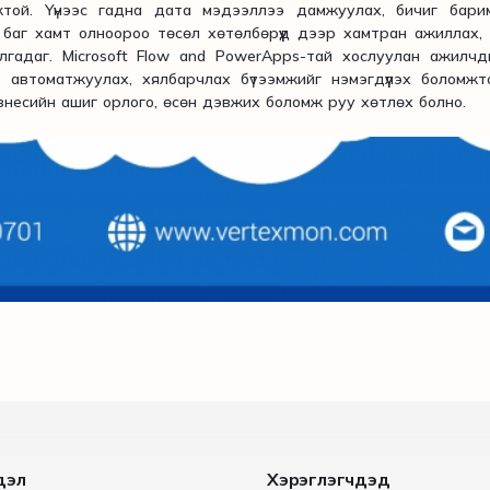
той. Үүнээс гадна дата мэдээллээ дамжуулах, бичиг барим
баг хамт олноороо төсөл хөтөлбөрүүд дээр хамтран ажиллах, 
лгадаг. Microsoft Flow and PowerApps-тай хослуулан ажилч
 автоматжуулах, хялбарчлах бүтээмжийг нэмэгдүүлэх боломжт
знесийн ашиг орлого, өсөн дэвжих боломж руу хөтлөх болно.
дэл
Хэрэглэгчдэд