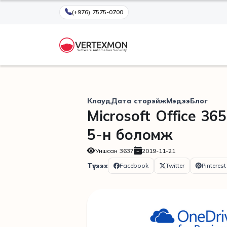
(+976) 7575-0700
Клауд
Дата сторэйж
Мэдээ
Блог
Microsoft Office 3
5-н боломж
Уншсан
3637
2019-11-21
Түгээх
Facebook
Twitter
Pinterest