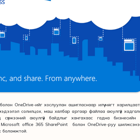
олон OneDrive-ийг хослуулан ашигласнаар илүү нягт харилцаа
 мэдээлэл солилцох, маш хялбар аргаар файлаа аюулгүй хадгал
 сүлжээний аюулгүй байдлыг хангахаас гадна бизнесийн ү
Microsoft office 365 SharePoint болон OneDrive-руу шилжсэн
ох боломжтой.
л