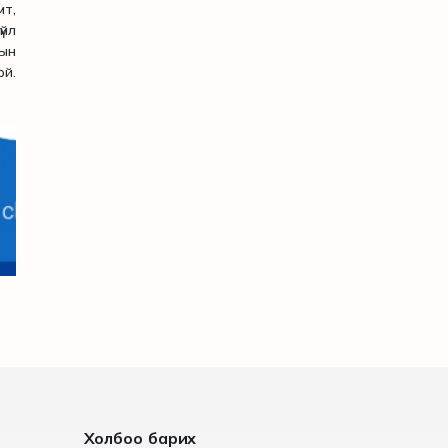
т,
үйл
дын
ой.
Холбоо барих