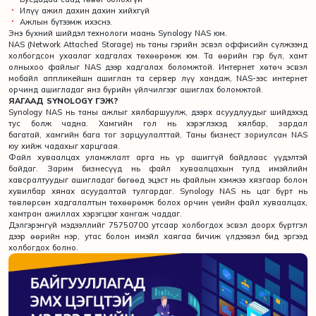
Илүү ажил дахин дахин хийхгүй
Ажлын бүтээмж ихэснэ.
Энэ бүхний шийдэл технологи маань Synology NAS юм.
NAS (Network Attached Storage) нь таны гэрийн эсвэл оффисийн сүлжээнд
холбогдсон ухаалаг хадгалах төхөөрөмж юм. Та өөрийн гэр бүл, хамт
олныхоо файлыг NAS дээр хадгалах боломжтой. Интернет хөтөч эсвэл
мобайл аппликейшн ашиглан та сервер лүү хандаж, NAS-ээс интернет
орчинд ашигладаг янз бүрийн үйлчилгээг ашиглах боломжтой.
ЯАГААД SYNOLOGY ГЭЖ?
Synology NAS нь таны ажлыг хялбаршуулж, дээрх асуудлуудыг шийдэхэд
тус болж чадна. Хамгийн гол нь хэрэглэхэд хялбар, зардал
багатай, хамгийн бага тог зарцуулалттай, Таны бизнест зориулсан NAS
юу хийж чадахыг харцгаая.
Файл хуваалцах уламжлалт арга нь үр ашиггүй байдлаас үүдэлтэй
байдаг. Зарим бизнесүүд нь файл хуваалцахын тулд имэйлийн
хавсралтуудыг ашигладаг бөгөөд эцэст нь файлын хэмжээ хязгаар болон
хувилбар хянах асуудалтай тулгардаг. Synology NAS нь цаг бүрт нь
төвлөрсөн хадгалалтын төхөөрөмж болох орчин үеийн файл хуваалцах,
хамтран ажиллах хэрэгцээг хангаж чаддаг.
Дэлгэрэнгүй мэдээллийг 75750700 утсаар холбогдох эсвэл доорх бүртгэл
дээр өөрийн нэр, утас болон имэйл хаягаа бичиж үлдээвэл бид эргээд
холбогдох болно.