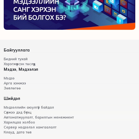
Байгууллага
Бидний тухай
Хэрэгжүүлсэн төслүүд
Мэдээ, Мэдээлэл
Мэдээ
Арга хэмжээ
Зөвлөгөө
Шийдэл
Мэдээллийн аюулгүй байдал
Сүлжээ дэд бүтэц
Автоматжуулалт, барилгын менежмент
Харилцаа холбоо
Сервер мэдээлэл хамгаалалт
Клауд, дата төв