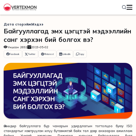
Дата сторэйж
Мэдээ
Байгууллагад эмх цэгцтэй мэдээллийн
санг хэрхэн бий болгох вэ?
Уншсан
2692
2019-05-02
Facebook
Twitter
Pinterest
Linkedin
Copy
Өнөөдөр байгууллага бүр чанарын удирдлагын тогтолцоо буюу ISO
стандартыг нэвтрүүлэн илүү бүтээмжтэй байх тал дээр анхааран ажиллаж
байна. Үүнтэй зэрэгцэн Дижитал хувьсал байгууллага бүрт