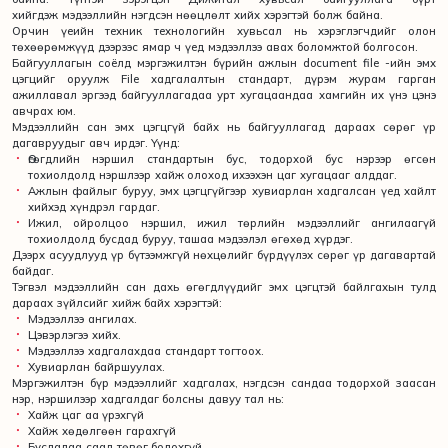
хийгдэж мэдээллийн нэгдсэн нөөцлөлт хийх хэрэгтэй болж байна.
Орчин үеийн техник технологийн хувьсал нь хэрэглэгчдийг олон
төхөөрөмжүүд дээрээс ямар ч үед мэдээллээ авах боломжтой болгосон.
Байгууллагын соёлд мэргэжилтэн бүрийн ажлын document file -ийн эмх
цэгцийг оруулж File хадгалалтын стандарт, дүрэм журам гарган
ажиллавал эргээд байгууллагадаа урт хугацаандаа хамгийн их үнэ цэнэ
авчрах юм.
Мэдээллийн сан эмх цэгцгүй байх нь байгууллагад дараах сөрөг үр
дагавруудыг авч ирдэг. Үүнд:
Өгөгдлийн нэршил стандартын бус, тодорхой бус нэрээр өгсөн
тохиолдолд нэршлээр хайж олоход ихээхэн цаг хугацааг алддаг.
Ажлын файлыг буруу, эмх цэгцгүйгээр хувиарлан хадгалсан үед хайлт
хийхэд хүндрэл гардаг.
Ижил, ойролцоо нэршил, ижил төрлийн мэдээллийг ангилаагүй
тохиолдолд бусдад буруу, ташаа мэдээлэл өгөхөд хүрдэг.
Дээрх асуудлууд үр бүтээмжгүй нөхцөлийг бүрдүүлэх сөрөг үр дагавартай
байдаг.
Тэгвэл мэдээллийн сан дахь өгөгдлүүдийг эмх цэгцтэй байлгахын тулд
дараах зүйлсийг хийж байх хэрэгтэй:
Мэдээллээ ангилах.
Цэвэрлэгээ хийх.
Мэдээллээ хадгалахдаа стандарт тогтоох.
Хувиарлан байршуулах.
Мэргэжилтэн бүр мэдээллийг хадгалах, нэгдсэн сандаа тодорхой заасан
нэр, нэршилээр хадгалдаг болсны давуу тал нь:
Хайж цаг аа үрэхгүй
Хайж хөдөлгөөн гарахгүй
Бусдадаа саад төвөг болохгүй