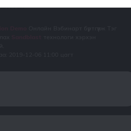
binar
tion Demo
Онлайн Вэбинарт бүртгүүлж Тэг
лах
Sandblast
технологи хэрхэн
й.
аа: 2019-12-06 11:00 цагт