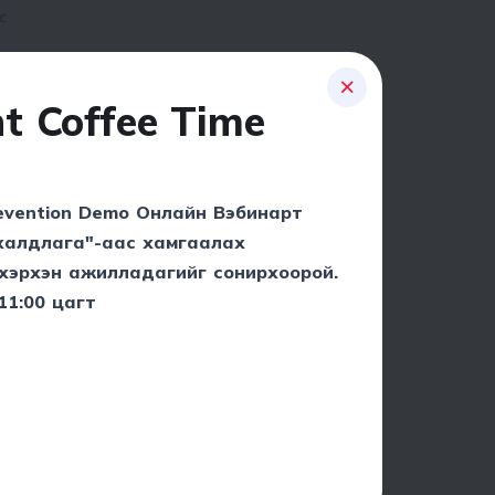
nt Coffee Time
revention Demo Онлайн Вэбинарт
н халдлага"-аас хамгаалах
 хэрхэн ажилладагийг сонирхоорой.
11:00 цагт
.