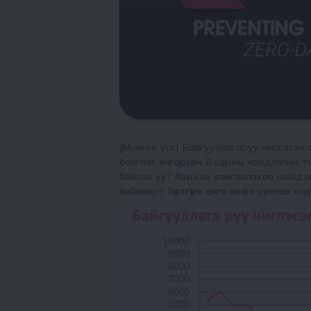
(Монгол улс) Байгууллагаруу чиглэсэн 
байгааг өнгөрсөн 6 сарын халдлагын т
байсан уу? Хэрхэн хамгаалахаа шийдэж
вэбинарт бүртгүүлж аяга кофе уунгаа х