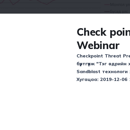
Check poi
Webinar
Checkpoint Threat P
бүртгүүлж "Тэг өдрий
Sandblast технологи
Хугацаа: 2019-12-06 
алдлагын мэдээллийн сантай
Checkpoint
компанийн 5-р үеийн
дэл хэрхэн ажилладгийг бодит жишээн дээрээс үзэх боломжтой
йтлэлийг
энд дарж
уншина уу.
00 цагт