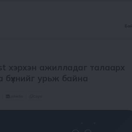
Ба
ast хэрхэн ажилладаг талаарх
а бүхнийг урьж байна
Linkedin
Copy