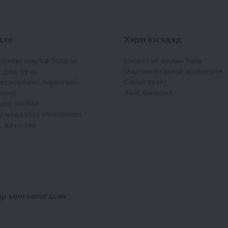
дэл
Хэрэглэгчдэд
ллийн аюулгүй байдал
Нээлттэй ажлын байр
 дэд бүтэц
Мэргэжилтэнтэй холбогдох
атжуулалт, барилгын
Санал хүсэлт
мент
Хаяг байршил
цаа холбоо
р мэдээлэл хамгаалалт
, дата төв
иар хамгаалагдсан