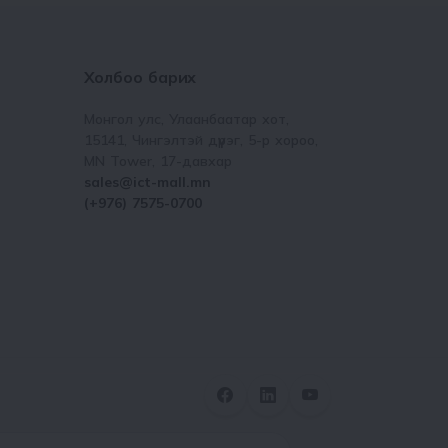
Холбоо барих
Монгол улс, Улаанбаатар хот,
15141, Чингэлтэй дүүрэг, 5-р хороо,
МN Tower, 17-давхар
sales@ict-mall.mn
(+976) 7575-0700