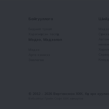
Байгууллага
Ший
Бидний тухай
Мэдээ
Хэрэгжүүлсэн төслүүд
Сүлжээ
Мэдээ, Мэдээлэл
Автом
менеж
Харил
Мэдээ
Серве
Арга хэмжээ
Клауд
Зөвлөгөө
© 2012 - 2026 Вертексмон ХХК, бүх эрх хуул
Вэбсайт
ыг
Грийн Софт ХХК
хөгжүүлэв