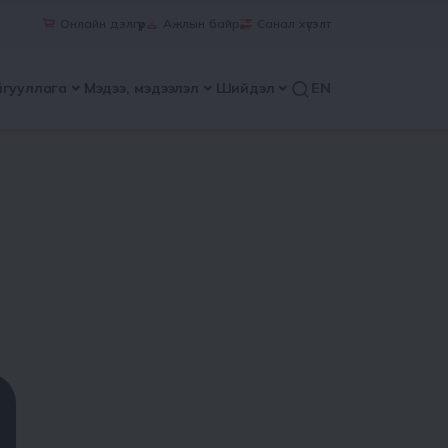
Онлайн дэлгүүр
Ажлын байр
Санал хүсэлт
йгууллага
Мэдээ, мэдээлэл
Шийдэл
EN