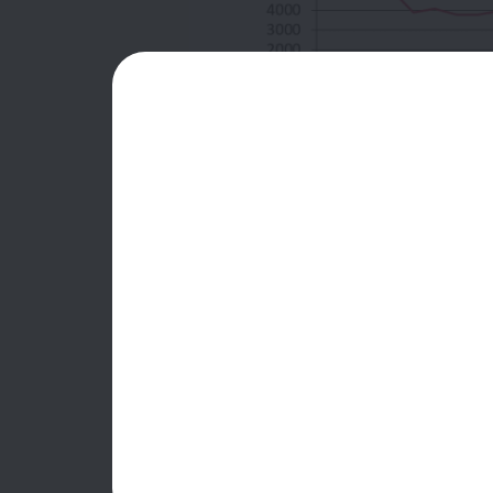
Уг вэбинараар дэлхийн хамгийн том х
халдлагаас найдвартай хамгаалах ший
Мөн энэ талаарх шинэ, сонирхолтой ни
Вебинар болох хугацаа:
2019-12-06 11: