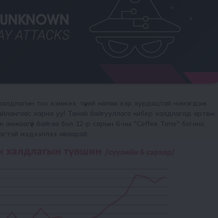
халдлагын тоо хэмжээ, түүний нөлөө хэр хурдацтай нэмэгдэж
айлангаас харна уу! Танай байгууллага кибер халдлагад өртөж
 амжаагүй байгаа бол 12-р сарын 6-ны "Coffee Time" богино
эрэгтэй мэдээллээ аваарай.