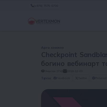
(+976) 7575-0700
Арга хэмжээ
Checkpoint Sandbl
богино вебинарт т
Уншсан
2743
2019-12-03
Түгээх
Facebook
Twitter
Pinterest