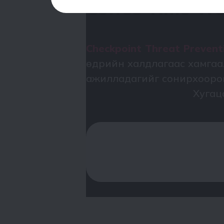
Coffee Time We
Checkpoint Threat Preven
өдрийн халдлагаас хамгаа
ажилладагийг сонирхооро
Хугац