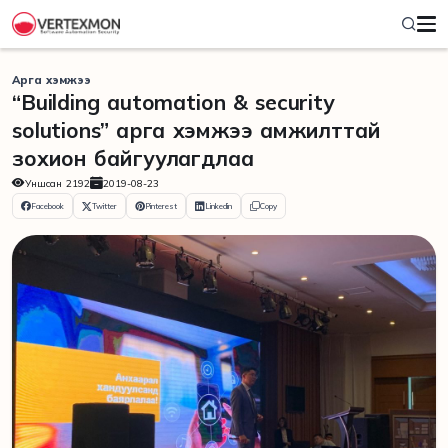
Арга хэмжээ
“Building automation & security
solutions” арга хэмжээ амжилттай
зохион байгуулагдлаа
Уншсан
2192
2019-08-23
Facebook
Twitter
Pinterest
Linkedin
Copy