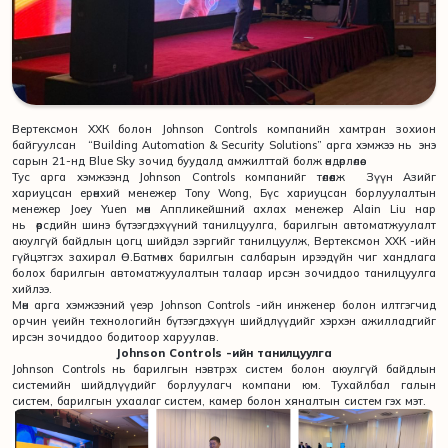
Вертексмон ХХК болон Johnson Controls компанийн хамтран зохион
байгуулсан “Building Automation & Security Solutions” арга хэмжээ нь энэ
сарын 21-нд Blue Sky зочид буудалд амжилттай болж өндөрлөлөө.
Тус арга хэмжээнд Johnson Controls компанийг төлөөлж Зүүн Азийг
хариуцсан ерөнхий менежер Tony Wong, Бүс хариуцсан борлуулалтын
менежер Joey Yuen мөн Аппликейшний ахлах менежер Alain Liu нар
нь өөрсдийн шинэ бүтээгдэхүүний танилцуулга, барилгын автоматжуулалт
аюулгүй байдлын цогц шийдэл зэргийг танилцуулж, Вертексмон ХХК -ийн
гүйцэтгэх захирал Ө.Батмөнх барилгын салбарын ирээдүйн чиг хандлага
болох барилгын автоматжуулалтын талаар ирсэн зочиддоо танилцуулга
хийлээ.
Мөн арга хэмжээний үеэр Johnson Controls -ийн инженер болон илтгэгчид
орчин үеийн технологийн бүтээгдэхүүн шийдлүүдийг хэрхэн ажилладгийг
ирсэн зочиддоо бодитоор харуулав.
Johnson Controls -ийн танилцуулга
Johnson Controls нь барилгын нэвтрэх систем болон аюулгүй байдлын
системийн шийдлүүдийг борлуулагч компани юм. Тухайлбал галын
систем, барилгын ухаалаг систем, камер болон хяналтын систем гэх мэт.