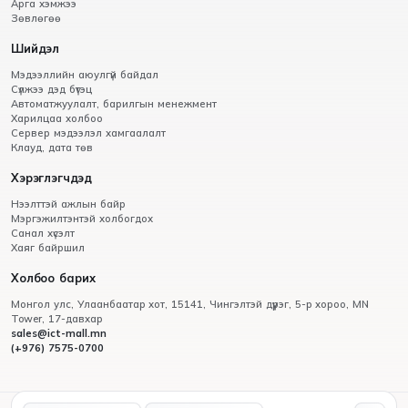
Арга хэмжээ
Зөвлөгөө
Шийдэл
Мэдээллийн аюулгүй байдал
Сүлжээ дэд бүтэц
Автоматжуулалт, барилгын менежмент
Харилцаа холбоо
Сервер мэдээлэл хамгаалалт
Клауд, дата төв
Хэрэглэгчдэд
Нээлттэй ажлын байр
Мэргэжилтэнтэй холбогдох
Санал хүсэлт
Хаяг байршил
Холбоо барих
Монгол улс, Улаанбаатар хот, 15141, Чингэлтэй дүүрэг, 5-р хороо, МN
Tower, 17-давхар
sales@ict-mall.mn
(+976) 7575-0700