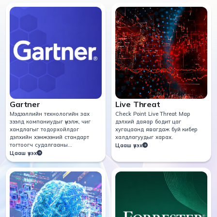
Gartner
Live Threat
Мэдээллийн технологийн зах
Check Point Live Threat Мар
зээлд компаниудыг үнэлж, чиг
дэлхий даяар бодит цаг
хандлагыг тодорхойлдог
хугацаанд явагдаж буй кибер
дэлхийн хэмжээний стандарт
халдлагуудыг харах.
тогтоогч судалгааны
Цааш үзэх
байгууллага.
Цааш үзэх