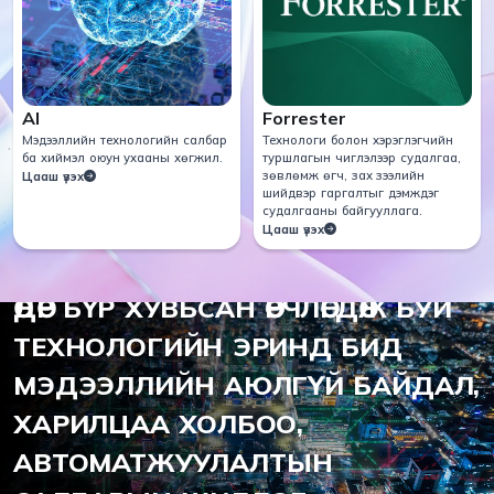
AI
Forrester
Мэдээллийн технологийн салбар
Технологи болон хэрэглэгчийн
ба хиймэл оюун ухааны хөгжил.
туршлагын чиглэлээр судалгаа,
зөвлөмж өгч, зах зээлийн
Цааш үзэх
шийдвэр гаргалтыг дэмждэг
судалгааны байгууллага.
Цааш үзэх
2012 ОНООС ХОЙШ
ӨДӨР БҮР ХУВЬСАН ӨӨРЧЛӨГДӨЖ БУЙ
ТЕХНОЛОГИЙН ЭРИНД БИД
МЭДЭЭЛЛИЙН АЮЛГҮЙ БАЙДАЛ,
ХАРИЛЦАА ХОЛБОО,
АВТОМАТЖУУЛАЛТЫН