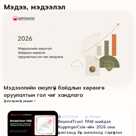
Мэдээ, мэдээлэл
Мэдээллийн аюулгүй байдлын хөрөнгө
оруулалтын гол чиг хандлага
Дэлгэрэнгүй унших
07/27/2026
Khangai
BeyondTrust PAM шийдэл
KuppingerCole-ийн 2026 оны
үнэлгээнд бүх ангилалд тэргүүллээ