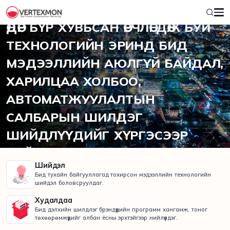
2012 ОНООС ХОЙШ
ӨДӨР БҮР ХУВЬСАН ӨӨРЧЛӨГДӨЖ БУЙ
ТЕХНОЛОГИЙН ЭРИНД БИД
МЭДЭЭЛЛИЙН АЮЛГҮЙ БАЙДАЛ,
ХАРИЛЦАА ХОЛБОО,
АВТОМАТЖУУЛАЛТЫН
САЛБАРЫН ШИЛДЭГ
ШИЙДЛҮҮДИЙГ ХҮРГЭСЭЭР
БАЙНА.
Шийдэл
Бид тухайн байгууллагад тохирсон мэдээллийн технологийн
шийдэл боловсруулдаг.
Худалдаа
Бид дэлхийн шилдлэг брэндүүдийн программ хангамж, тоног
төхөөрөмжүүдийг албан ёсны эрхтэйгээр нийлүүлдэг.