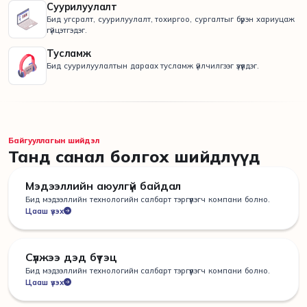
Суурилуулалт
Бид угсралт, суурилуулалт, тохиргоо, сургалтыг бүрэн хариуцаж
гүйцэтгэдэг.
Тусламж
Бид суурилуулалтын дараах тусламж үйлчилгээг үзүүлдэг.
Байгууллагын шийдэл
Танд санал болгох шийдлүүд
Мэдээллийн аюулгүй байдал
Бид мэдээллийн технологийн салбарт тэргүүлэгч компани болно.
Цааш үзэх
Сүлжээ дэд бүтэц
Бид мэдээллийн технологийн салбарт тэргүүлэгч компани болно.
Цааш үзэх