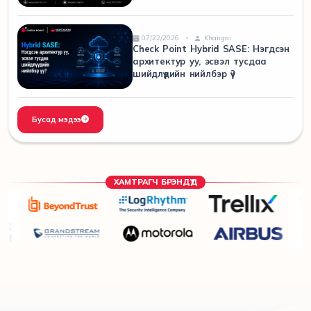
07/22/2026
Khangai
Check Point Hybrid SASE: Нэгдсэн
архитектур уу, эсвэл тусдаа
шийдлүүдийн нийлбэр үү?
Бусад мэдээ
ХАМТРАГЧ БРЭНДҮҮД