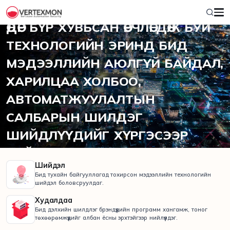
2012 ОНООС ХОЙШ
ӨДӨР БҮР ХУВЬСАН ӨӨРЧЛӨГДӨЖ БУЙ
ТЕХНОЛОГИЙН ЭРИНД БИД
МЭДЭЭЛЛИЙН АЮЛГҮЙ БАЙДАЛ,
ХАРИЛЦАА ХОЛБОО,
АВТОМАТЖУУЛАЛТЫН
САЛБАРЫН ШИЛДЭГ
ШИЙДЛҮҮДИЙГ ХҮРГЭСЭЭР
БАЙНА.
Шийдэл
Бид тухайн байгууллагад тохирсон мэдээллийн технологийн
шийдэл боловсруулдаг.
Худалдаа
Бид дэлхийн шилдлэг брэндүүдийн программ хангамж, тоног
төхөөрөмжүүдийг албан ёсны эрхтэйгээр нийлүүлдэг.