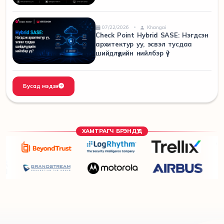
07/22/2026
Khangai
Check Point Hybrid SASE: Нэгдсэн
архитектур уу, эсвэл тусдаа
шийдлүүдийн нийлбэр үү?
Бусад мэдээ
ХАМТРАГЧ БРЭНДҮҮД