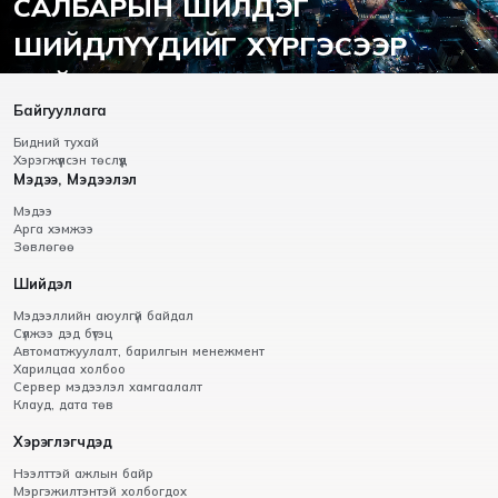
САЛБАРЫН ШИЛДЭГ
ШИЙДЛҮҮДИЙГ ХҮРГЭСЭЭР
БАЙНА.
Байгууллага
Бидний тухай
Хэрэгжүүлсэн төслүүд
Мэдээ, Мэдээлэл
Мэдээ
Арга хэмжээ
Зөвлөгөө
Шийдэл
Мэдээллийн аюулгүй байдал
Сүлжээ дэд бүтэц
Автоматжуулалт, барилгын менежмент
Харилцаа холбоо
Сервер мэдээлэл хамгаалалт
Клауд, дата төв
Хэрэглэгчдэд
Нээлттэй ажлын байр
Мэргэжилтэнтэй холбогдох