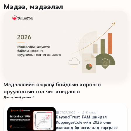
Мэдээ, мэдээлэл
Мэдээллийн аюулгүй байдлын хөрөнгө
оруулалтын гол чиг хандлага
Дэлгэрэнгүй унших
07/27/2026
Khangai
BeyondTrust PAM шийдэл
KuppingerCole-ийн 2026 оны
үнэлгээнд бүх ангилалд тэргүүллээ