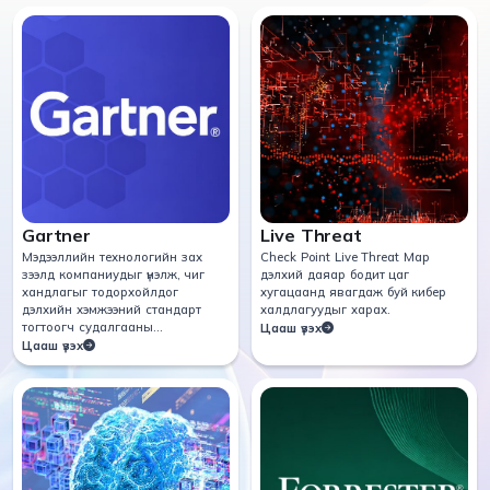
Gartner
Live Threat
Мэдээллийн технологийн зах
Check Point Live Threat Мар
зээлд компаниудыг үнэлж, чиг
дэлхий даяар бодит цаг
хандлагыг тодорхойлдог
хугацаанд явагдаж буй кибер
дэлхийн хэмжээний стандарт
халдлагуудыг харах.
тогтоогч судалгааны
Цааш үзэх
байгууллага.
Цааш үзэх