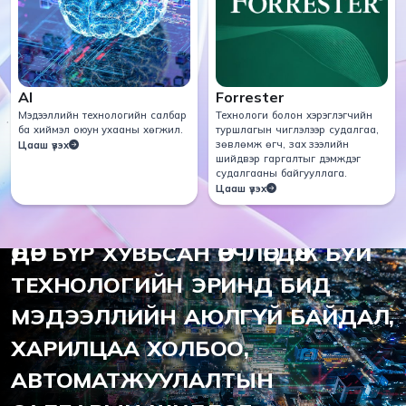
AI
Forrester
Мэдээллийн технологийн салбар
Технологи болон хэрэглэгчийн
ба хиймэл оюун ухааны хөгжил.
туршлагын чиглэлээр судалгаа,
зөвлөмж өгч, зах зээлийн
Цааш үзэх
шийдвэр гаргалтыг дэмждэг
судалгааны байгууллага.
Цааш үзэх
2012 ОНООС ХОЙШ
ӨДӨР БҮР ХУВЬСАН ӨӨРЧЛӨГДӨЖ БУЙ
ТЕХНОЛОГИЙН ЭРИНД БИД
МЭДЭЭЛЛИЙН АЮЛГҮЙ БАЙДАЛ,
ХАРИЛЦАА ХОЛБОО,
АВТОМАТЖУУЛАЛТЫН