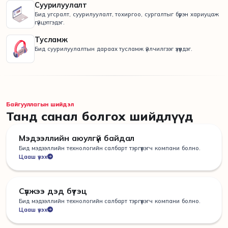
Суурилуулалт
Бид угсралт, суурилуулалт, тохиргоо, сургалтыг бүрэн хариуцаж
гүйцэтгэдэг.
Тусламж
Бид суурилуулалтын дараах тусламж үйлчилгээг үзүүлдэг.
Байгууллагын шийдэл
Танд санал болгох шийдлүүд
Мэдээллийн аюулгүй байдал
Бид мэдээллийн технологийн салбарт тэргүүлэгч компани болно.
Цааш үзэх
Сүлжээ дэд бүтэц
Бид мэдээллийн технологийн салбарт тэргүүлэгч компани болно.
Цааш үзэх