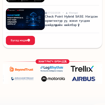
07/22/2026
Khangai
Check Point Hybrid SASE: Нэгдсэн
архитектур уу, эсвэл тусдаа
шийдлүүдийн нийлбэр үү?
Бусад мэдээ
ХАМТРАГЧ БРЭНДҮҮД