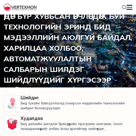
2012 ОНООС ХОЙШ
ӨДӨР БҮР ХУВЬСАН ӨӨРЧЛӨГДӨЖ БУЙ
ТЕХНОЛОГИЙН ЭРИНД БИД
МЭДЭЭЛЛИЙН АЮЛГҮЙ БАЙДАЛ,
ХАРИЛЦАА ХОЛБОО,
АВТОМАТЖУУЛАЛТЫН
САЛБАРЫН ШИЛДЭГ
ШИЙДЛҮҮДИЙГ ХҮРГЭСЭЭР
БАЙНА.
Шийдэл
Бид тухайн байгууллагад тохирсон мэдээллийн технологийн
шийдэл боловсруулдаг.
Худалдаа
Бид дэлхийн шилдлэг брэндүүдийн программ хангамж, тоног
төхөөрөмжүүдийг албан ёсны эрхтэйгээр нийлүүлдэг.