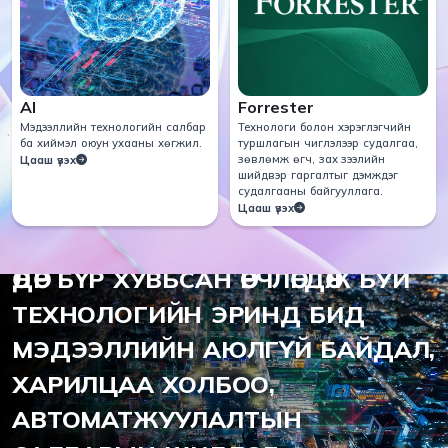
AI
Forrester
Мэдээллийн технологийн салбар
Технологи болон хэрэглэгчийн
ба хиймэл оюун ухааны хөгжил.
туршлагын чиглэлээр судалгаа,
зөвлөмж өгч, зах зээлийн
Цааш үзэх
шийдвэр гаргалтыг дэмждэг
судалгааны байгууллага.
Цааш үзэх
2012 ОНООС ХОЙШ
ӨДӨР БҮР ХУВЬСАН ӨӨРЧЛӨГДӨЖ БУЙ
ТЕХНОЛОГИЙН ЭРИНД БИД
МЭДЭЭЛЛИЙН АЮЛГҮЙ БАЙДАЛ,
ХАРИЛЦАА ХОЛБОО,
АВТОМАТЖУУЛАЛТЫН