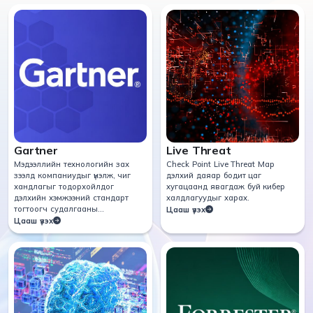
Gartner
Live Threat
Мэдээллийн технологийн зах
Check Point Live Threat Мар
зээлд компаниудыг үнэлж, чиг
дэлхий даяар бодит цаг
хандлагыг тодорхойлдог
хугацаанд явагдаж буй кибер
дэлхийн хэмжээний стандарт
халдлагуудыг харах.
тогтоогч судалгааны
Цааш үзэх
байгууллага.
Цааш үзэх