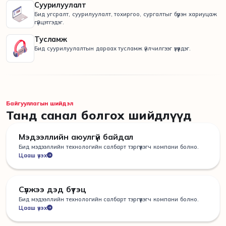
Суурилуулалт
Бид угсралт, суурилуулалт, тохиргоо, сургалтыг бүрэн хариуцаж
гүйцэтгэдэг.
Тусламж
Бид суурилуулалтын дараах тусламж үйлчилгээг үзүүлдэг.
Байгууллагын шийдэл
Танд санал болгох шийдлүүд
Мэдээллийн аюулгүй байдал
Бид мэдээллийн технологийн салбарт тэргүүлэгч компани болно.
Цааш үзэх
Сүлжээ дэд бүтэц
Бид мэдээллийн технологийн салбарт тэргүүлэгч компани болно.
Цааш үзэх