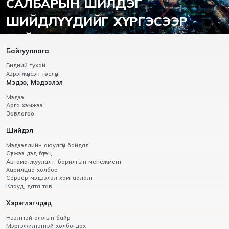
САЛБАРЫН ШИЛДЭГ
ШИЙДЛҮҮДИЙГ ХҮРГЭСЭЭР
БАЙНА.
Байгууллага
Бидний тухай
Хэрэгжүүлсэн төслүүд
Мэдээ, Мэдээлэл
Мэдээ
Арга хэмжээ
Зөвлөгөө
Шийдэл
Мэдээллийн аюулгүй байдал
Сүлжээ дэд бүтэц
Автоматжуулалт, барилгын менежмент
Харилцаа холбоо
Сервер мэдээлэл хамгаалалт
Клауд, дата төв
Хэрэглэгчдэд
Нээлттэй ажлын байр
Мэргэжилтэнтэй холбогдох