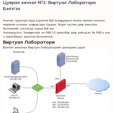
Цуврал хичээл №2: Виртуал Лаборатори
Бэлтгэх
Анхлан суралцагчдад зориулж буй энэхүү цуврал маань зөвхөн онолын
мэдээлэл өгөхөөс илүү өөрсдөө турших, бодит систем дээр ажиллах
боломжийг олгохоор зорьж буй юм.
Анхааруулга: Энэхүү хичээл нь R80.10 хувилбар дээр хийгдсэн ба R80.x аль
ч хувилбарыг ашиглах боломжтой.
Виртуал Лаборатори
Бэлтгэн ажиллах Виртуал Лабораторийн диаграмм зураг: