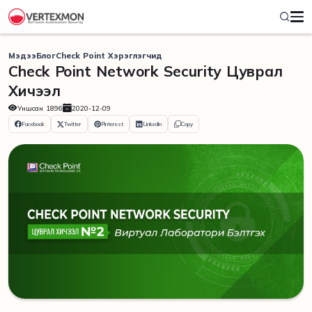
Мэдээ
Блог
Check Point Хэрэглэгчид
Check Point Network Security Цуврал
Хичээл
Уншсан
1896
2020-12-09
Facebook
Twitter
Pinterest
Linkedin
Copy