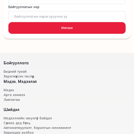
Байгууллагын нэр
Илгээх
Байгууллага
Бидний тухай
Хэрэгжүүлсэн төслүүд
Мэдээ, Мэдээлэл
Мэдээ
Арга хэмжээ
Зөвлөгөө
Шийдэл
Мэдээллийн аюулгүй байдал
Сүлжээ дэд бүтэц
Автоматжуулалт, барилгын менежмент
Харилцаа холбоо