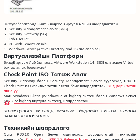
Энэхүү лабораторид нийт 5 ширхэг виртуал машин шаардлагатай.
Security Management Server (SMS)
Security Gateway (SG)
Lab User PC
PC with SmartConsole
Windows Server (Active Directory and IIS are enabled)
Виртуализэйшн Платформ
Энэхүү Виртуал Лаб бэлтгэхэд VMware Workstation 14, ESXI аль эсвэл Virtual
box ашиглах боломжтой.
Check Point ISO Татаж Авах
Security Gateway болон Security Management Server суулгахад R80.10
Check Point ISO файлыг татан авсан байх шаардлагатай.
Энд дарж татан
авна уу.
Мөн Windows Client (Windows 7 or higher) систем болон Windows Server
(2012 or higher) виртуал системүүд шаардлагатай.
ЭНЭХҮҮ ЦУВРАЛ ХИЧЭЭЛД WINDOWS ҮЙЛДЛИЙН СИСТЕМ СУУЛГАХ
ЗААВАР ОРООГҮЙ БОЛНО.
Техникийн шаардлага
Gaia R80.10 Open Server ашиглахад шаардлагатай техникийн
мэдээллийг
Check Point R80.10 Release Notes
хэсгээс дэлгэрэнгүй харах