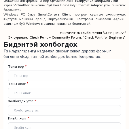
сүлжээний интерфейст 3 өөр сүлжээний хаяг тохируулах шаардлагатай
Хэрэв VirtualBox ашиглаж буй бол Host-Only Ethernet Adapter үүсгэн ашиглах
боломжтой.
Windows PC буюу SmartConsole Client програм суулган ажиллуулах
виртуал машины оронд Виртуализэйшн Платформ ажиллаж өөрийн
ашиглаж буй Windows машиныг ашиглах боломжтой.
Нийтлэгч: Ж.ГомбоРагчаа /CCSE | MCSE/
Эх сурвалж: Check Point – Community Forum, “Check Point for Beginners”
Бидэнтэй холбогдох
Та илүү дэлгэрэнгүй мэдээлэл авахыг хүсвэл дараах формыг
бөглөнө үү. Бид тантай холбогдох болно. Баярлалаа.
Таны нэр
*
Таны овог
*
Холбогдох утас
*
Имэйл хаяг
*