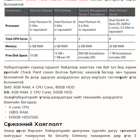
боломжтой.
Лабораторийн горимд туршилт байдлаар ашиглах гэж буй тул бид зарим
үзүүлэлтийг Check Point санал болгож буйгаас хамаагүй багаар авч турших
боломжтой ба доор дурдсан шаардлагын дагуу виртуал системүүдийг үүсгэх
боломжтой.
SMS: 6GB RAM, 4 CPU Cores, 80GB HDD
SG:
4GB RAM, 2 CPU Cores, 50GB HDD
Энэхүү Лабораторийг үүсгэхэд шаардагдах нийт техникийн шаардлага:
(Хамгийн багадаа)
4 cores CPU,
16BG RAM,
500GB HDD/SSD.
Сүлжээний Хаяглалт
Эхэнд үзүүлсэн Виртуал Лабораторийн диаграмм зургийн дагуу сүлжээний
хаягуудыг тохируулах ба Security Gateway төхөөрөмж дээр үүсгэх 3