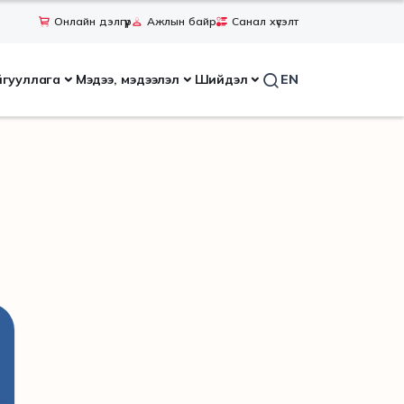
Онлайн дэлгүүр
Ажлын байр
Санал хүсэлт
йгууллага
Мэдээ, мэдээлэл
Шийдэл
EN