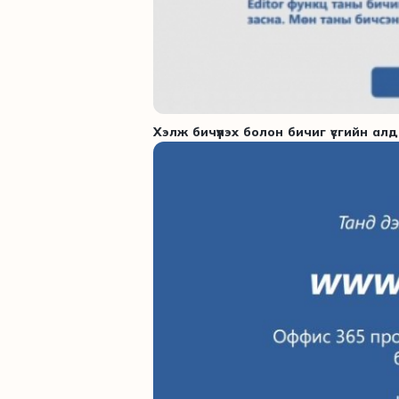
Хэлж бичүүлэх болон бичиг үсгийн ал