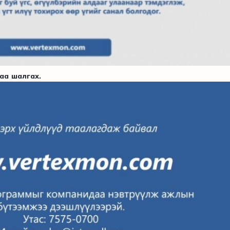
даа шалгах.