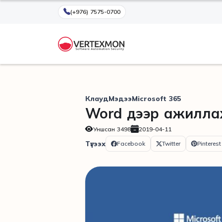
(+976) 7575-0700
Клауд
Мэдээ
Microsoft 365
Word дээр ажилла
Уншсан
3498
2019-04-11
Түгээх
Facebook
Twitter
Pinterest