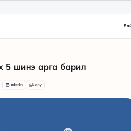
Ба
х 5 шинэ арга барил
Linkedin
Copy