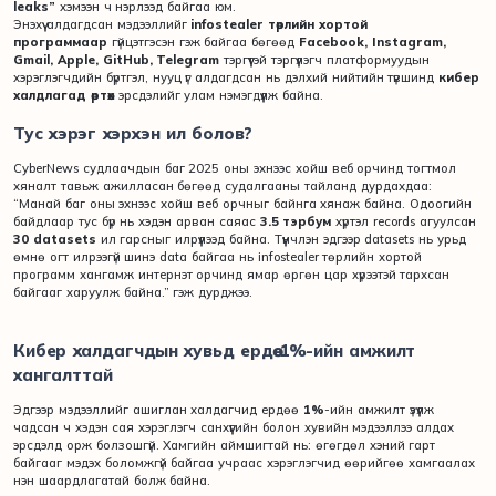
leaks”
хэмээн ч нэрлээд байгаа юм.
Энэхүү алдагдсан мэдээллийг
infostealer төрлийн хортой
программаар
гүйцэтгэсэн гэж байгаа бөгөөд
Facebook, Instagram,
Gmail, Apple, GitHub, Telegram
тэргүүтэй тэргүүлэгч платформуудын
хэрэглэгчдийн бүртгэл, нууц үг алдагдсан нь дэлхий нийтийн түвшинд
кибер
халдлагад өртөх
эрсдэлийг улам нэмэгдүүлж байна.
Тус хэрэг хэрхэн ил болов?
CyberNews судлаачдын баг 2025 оны эхнээс хойш веб орчинд тогтмол
хяналт тавьж ажилласан бөгөөд судалгааны тайланд дурдахдаа:
“Манай баг оны эхнээс хойш веб орчныг байнга хянаж байна. Одоогийн
байдлаар тус бүр нь хэдэн арван саяас
3.5 тэрбум
хүртэл records агуулсан
30 datasets
ил гарсныг илрүүлээд байна. Түүнчлэн эдгээр datasets нь урьд
өмнө огт илрээгүй шинэ data байгаа нь infostealer төрлийн хортой
программ хангамж интернэт орчинд ямар өргөн цар хүрээтэй тархсан
байгааг харуулж байна.” гэж дурджээ.
Кибер халдагчдын хувьд ердөө 1%-ийн амжилт
хангалттай
Эдгээр мэдээллийг ашиглан халдагчид ердөө
1%
-ийн амжилт үзүүлж
чадсан ч хэдэн сая хэрэглэгч санхүүгийн болон хувийн мэдээллээ алдах
эрсдэлд орж болзошгүй. Хамгийн аймшигтай нь: өгөгдөл хэний гарт
байгааг мэдэх боломжгүй байгаа учраас хэрэглэгчид өөрийгөө хамгаалах
нэн шаардлагатай болж байна.