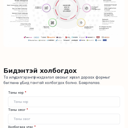
Бидэнтэй холбогдох
Та илүү дэлгэрэнгүй мэдээлэл авахыг хүсвэл дараах формыг
бөглөнө үү. Бид тантай холбогдох болно. Баярлалаа.
Таны нэр
*
Таны овог
*
Холбогдох утас
*