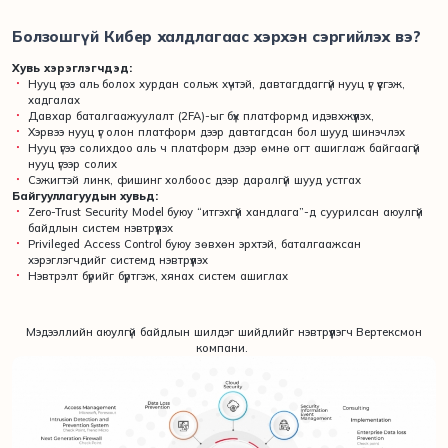
Болзошгүй Кибер халдлагаас хэрхэн сэргийлэх вэ?
Хувь хэрэглэгчдэд:
Нууц үгээ аль болох хурдан сольж хүчтэй, давтагддаггүй нууц үг үүсгэж,
хадгалах
Давхар баталгаажуулалт (2FA)-ыг бүх платформд идэвхжүүлэх,
Хэрвээ нууц үг олон платформ дээр давтагдсан бол шууд шинэчлэх
Нууц үгээ солихдоо аль ч платформ дээр өмнө огт ашиглаж байгаагүй
нууц үгээр солих
Сэжигтэй линк, фишинг холбоос дээр даралгүй шууд устгах
Байгууллагуудын хувьд:
Zero-Trust Security Model буюу “итгэхгүй хандлага”-д суурилсан аюулгүй
байдлын систем нэвтрүүлэх
Privileged Access Control буюу зөвхөн эрхтэй, баталгаажсан
хэрэглэгчдийг системд нэвтрүүлэх
Нэвтрэлт бүрийг бүртгэж, хянах систем ашиглах
Мэдээллийн аюулгүй байдлын шилдэг шийдлийг нэвтрүүлэгч Вертексмон
компани.