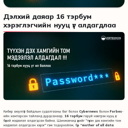
Дэлхий даяар 16 тэрбум
хэрэглэгчийн нууц үг алдагдлаа
Кибер аюулгүй байдлын судалгааны баг болох
Cybernews
болон
Forbes
-
ийн хамтарсан тайланд дурдсанаар,
16 тэрбум
гаруй нэвтрэх нууц үг
бүхий мэдээлэл алдагдсан байна. Шинжээчид үүнийг "түүхэн дэх хамгийн том
мэдээлэл алдагдсан хэрэг" гэж тодорхойлж, бүр
“mother of all data