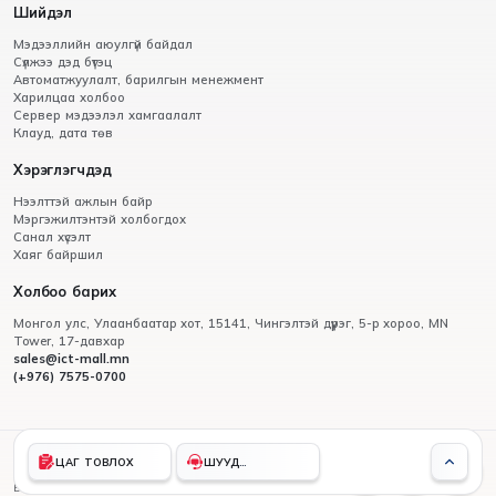
Шийдэл
Мэдээллийн аюулгүй байдал
Сүлжээ дэд бүтэц
Автоматжуулалт, барилгын менежмент
Харилцаа холбоо
Сервер мэдээлэл хамгаалалт
Клауд, дата төв
Хэрэглэгчдэд
Нээлттэй ажлын байр
Мэргэжилтэнтэй холбогдох
Санал хүсэлт
Хаяг байршил
Холбоо барих
Монгол улс, Улаанбаатар хот, 15141, Чингэлтэй дүүрэг, 5-р хороо, МN
Tower, 17-давхар
sales@ict-mall.mn
(+976) 7575-0700
© 2012 - 2026 Вертексмон ХХК,
ЦАГ ТОВЛОХ
ШУУД
бүх эрх хуулиар хамгаалагдсан
ХОЛБОГДОХ
Вэбсайт
ыг
Грийн Софт ХХК
хөгжүүлэв