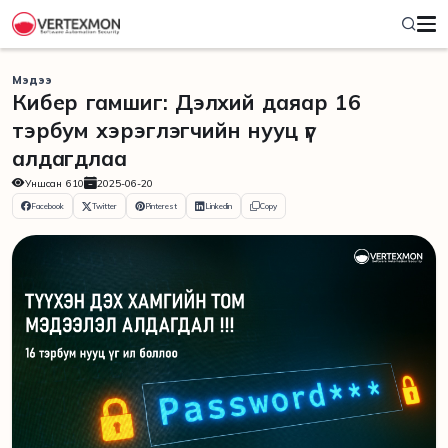
Мэдээ
Кибер гамшиг: Дэлхий даяар 16
тэрбум хэрэглэгчийн нууц үг
алдагдлаа
Уншсан
610
2025-06-20
Facebook
Twitter
Pinterest
Linkedin
Copy