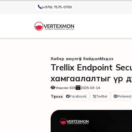
(+976) 7575-0700
Кибер аюулгүй байдал
Мэдээ
Trellix Endpoint Sec
хамгаалалтыг үр д
Уншсан
615
2025-03-14
Түгээх
Facebook
Twitter
Pinterest