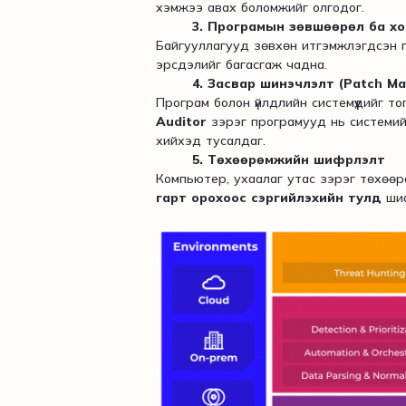
хэмжээ авах боломжийг олгодог.
3. Програмын зөвшөөрөл ба х
Байгууллагууд зөвхөн итгэмжлэгдсэн 
эрсдэлийг багасгаж чадна.
4. Засвар шинэчлэлт (Patch M
Програм болон үйлдлийн системүүдийг т
Auditor
зэрэг програмууд нь системий
хийхэд тусалдаг.
5. Төхөөрөмжийн шифрлэлт
Компьютер, ухаалаг утас зэрэг төхөө
гарт орохоос сэргийлэхийн тулд
шиф