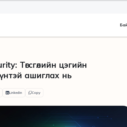
Ба
urity: Төгсгөлийн цэгийн
үнтэй ашиглах нь
Linkedin
Copy