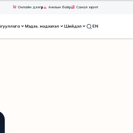
Онлайн дэлгүүр
Ажлын байр
Санал хүсэлт
йгууллага
Мэдээ, мэдээлэл
Шийдэл
EN