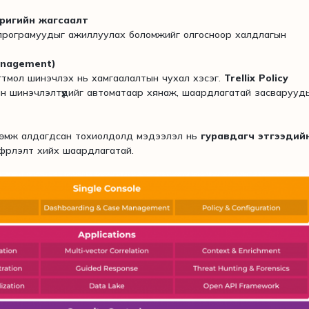
оригийн жагсаалт
програмуудыг ажиллуулах боломжийг олгосноор халдлагын
anagement)
огтмол шинэчлэх нь хамгаалалтын чухал хэсэг.
Trellix Policy
н шинэчлэлтүүдийг автоматаар хянаж, шаардлагатай засварууд
рөмж алдагдсан тохиолдолд мэдээлэл нь
гуравдагч этгээдий
рлэлт хийх шаардлагатай.