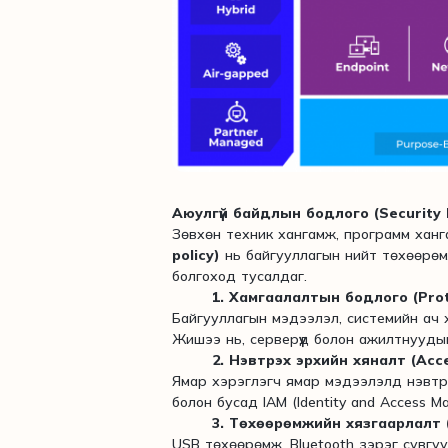
Аюулгүй байдлын бодлого (Security 
Зөвхөн техник хангамж, программ ханг
policy)
нь байгууллагын нийт төхөөрө
болгоход тусалдаг.
1. Хамгаалалтын бодлого (Prote
Байгууллагын мэдээлэл, системийн ач 
Жишээ нь, серверүүд болон ажилтнууды
2. Нэвтрэх эрхийн хяналт (Acce
Ямар хэрэглэгч ямар мэдээлэлд нэвтр
болон бусад IAM (Identity and Access Ma
3. Төхөөрөмжийн хязгаарлалт (
USB төхөөрөмж, Bluetooth зэрэг сувгу