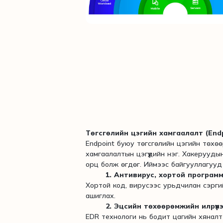
Төгсгөлийн цэгийн хамгаалалт (Endp
Endpoint буюу төгсгөлийн цэгийн төхөө
хамгаалалтын цэгүүдийн нэг. Хакерууды
орц болж өгдөг. Иймээс байгууллагууд 
1. Антивирус, хортой програм
Хортой код, вирусээс урьдчилан сэрги
ашиглах.
2. Эцсийн төхөөрөмжийн илрүүл
EDR технологи нь бодит цагийн хяналт х