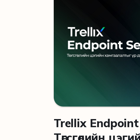
Trellix Endpoint
Төгсгөлийн цэги