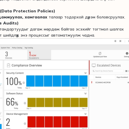
Data Protection Policies)
дамжуулах, хамгаалах
талаар тодорхой дүрэм боловсруулах.
e Audits)
 стандартуудыг дагаж мөрдөж байгаа эсэхийг тогтмол шалгах
т шийдлүүд энэ процессыг автоматжуулж чадна.