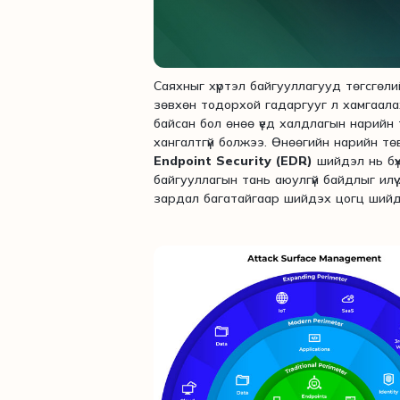
Саяхныг хүртэл байгууллагууд төгсгөл
зөвхөн тодорхой гадаргууг л хамгаала
байсан бол өнөө үед халдлагын нарийн 
хангалтгүй болжээ. Өнөөгийн нарийн тө
Endpoint Security (EDR)
шийдэл нь бүх
байгууллагын тань аюулгүй байдлыг илүү 
зардал багатайгаар шийдэх цогц шийд