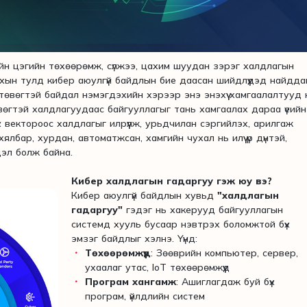
ийн цэгийн төхөөрөмж, сүлжээ, цахим шуудан зэрэг халдлагын
хын тулд кибер аюулгүй байдлын бие даасан шийдлүүдэд найдда
төвөгтэй байдал нэмэгдэхийн хэрээр энэ энэхүү хамгаалалтууд 
вөгтэй халдлагуудаас байгууллагыг тань хамгаалах дараа үеийн
 вектороос халдлагыг илрүүлж, урьдчилан сэргийлэх, арилгаж
хялбар, хурдан, автоматжсан, хамгийн чухал нь илүү үр дүнтэй,
эл болж байна.
Кибер халдлагын гадаргуу гэж юу вэ?
Кибер аюулгүй байдлын хувьд
"халдлагын
гадаргуу"
гэдэг нь хакерууд байгууллагын
системд хууль бусаар нэвтрэх боломжтой бүх
эмзэг байдлыг хэлнэ. Үүнд:
Төхөөрөмжүүд
: Зөөврийн компьютер, сервер,
ухаалаг утас, IoT төхөөрөмжүүд
Програм хангамж
: Ашиглагдаж буй бүх
програм, үйлдлийн систем