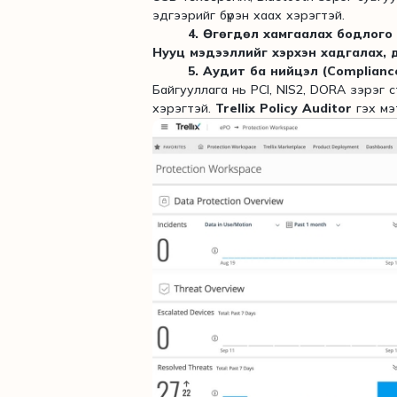
эдгээрийг бүрэн хаах хэрэгтэй.
4. Өгөгдөл хамгаалах бодлого (
Нууц мэдээллийг хэрхэн хадгалах, 
5. Аудит ба нийцэл (Complianc
Байгууллага нь PCI, NIS2, DORA зэрэг
хэрэгтэй.
Trellix Policy Auditor
гэх мэ