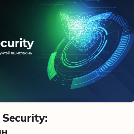
 Security:
йн