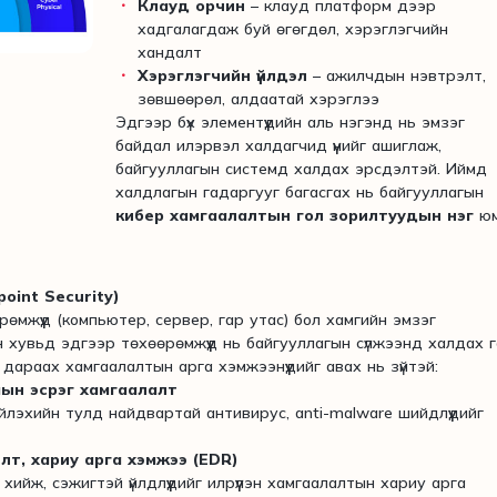
Клауд орчин
– клауд платформ дээр
хадгалагдаж буй өгөгдөл, хэрэглэгчийн
хандалт
Хэрэглэгчийн үйлдэл
– ажилчдын нэвтрэлт,
зөвшөөрөл, алдаатай хэрэглээ
Эдгээр бүх элементүүдийн аль нэгэнд нь эмзэг
байдал илэрвэл халдагчид үүнийг ашиглаж,
байгууллагын системд халдах эрсдэлтэй. Иймд
халдлагын гадаргууг багасгах нь байгууллагын
кибер хамгаалалтын гол зорилтуудын нэг
юм
oint Security)
рөмжүүд (компьютер, сервер, гар утас) бол хамгийн эмзэг
н хувьд эдгээр төхөөрөмжүүд нь байгууллагын сүлжээнд халдах 
дараах хамгаалалтын арга хэмжээнүүдийг авах нь зүйтэй:
мын эсрэг хамгаалалт
йлэхийн тулд найдвартай антивирус, anti-malware шийдлүүдийг
элт, хариу арга хэмжээ (EDR)
ийж, сэжигтэй үйлдлүүдийг илрүүлэн хамгаалалтын хариу арга