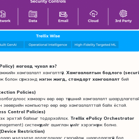
Policy) яагаад чухал вэ?
амжийн хамгаалалт хангалтгүй.
Хамгаалалтын бодлого (securi
мж болон сүлжээнд
нэгэн жигд, стандарт хамгаалалт
бий
ction Policies)
холбогдлоос хамаарч өөр өөр түвшний хамгаалалт шаардлагатай
н зөөврийн компьютер өөр өөр хамгаалалттай байх ёстой.
ss Control Policies)
эх эрхтэй байхыг тодорхойлох.
Trellix ePolicy Orchestrator
nagement) системүүдийг ашиглан үүнийг хэрэгжүүлж болно.
Device Restriction)
удаар мэдээлэл алдагдахаас сэргийлж, шаардлагагүй бол