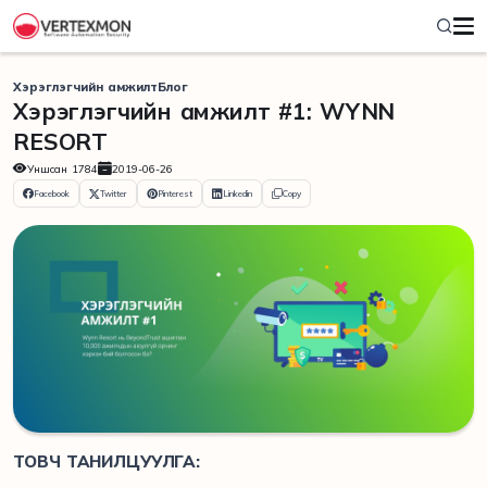
Хэрэглэгчийн амжилт
Блог
Хэрэглэгчийн амжилт #1: WYNN
RESORT
Уншсан
1784
2019-06-26
Facebook
Twitter
Pinterest
Linkedin
Copy
ТОВЧ ТАНИЛЦУУЛГА: