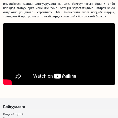
BeyondTrust тэдний шалгууруудад нийцэж, байгууллагын бүхий л алба
нэгжүүдэд Давуу эрхт менежментийг нэвтрүүлж хэрэглэгчдийг нэвтрэх эрхээ
алдахаас урьдчилан сэргийлсэн. Мөн бизнесийн эмзэг цэгүүдийг илрүүлж,
танигдаагүй программ аппликэйшнүүдэд хаалт хийх боломжтой болсон.
Байгууллага
Бидний тухай