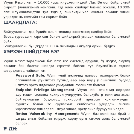
Wynn Resort нь – 10,000 -аас илүү ажилчидтай Лас Вегаст байрлалтай
амралт үйлчилгээний компани. Тэд олон салбарт бизнес эрхэлж, 10,000-
аас илүү ажилчидтай тул тэдэнд ажилчдынхаа ажлын орчинг хянан
удирдах нь хамгийн том сорилт байв.
ШААРДЛАГА:
Байгууллагын дэд бүтцийн аль ч түвшинд хэрэглэхэд хялбар байх.
Бусад гуравдагч хэрэгслүүд болон шийдлүүдтэй уялдан ажиллах боломжтой
байх.
Байгууллагын бүх цэгүүдэд 10,000+ ажилчдын аюулгүй орчин бүрдүүлэх.
ХЭРХЭН ШИЙДСЭН БЭ?
Wynn Resort төрөлжсөн бизнесээ нэг системд оруулж, бүх цэгүүдэд аюулгүй
орчинг бий болгох шийдэл хэрэгтэй байсан тул BeyondTrust тэдний
шаардлагад нийцсэн юм.
Password Safe:
Wynn -ний ажилчид аливаа төхөөрөмж болон
аппликэйшн рүү нэвтрэх тутамд өөр өөр нууц үг ашиглаж, бусдад
нэвтрэх эрхээ алдахаас урьдчилан сэргийлэх болсон.
Endpoint Privilege Management:
Wynn -ийн ажилчид өөрсдөө
дур мэдэн сүлжээнд хохирол учируулж болохуйц үл танигдах эсвэл
байгууллагын бодлогод тохироогүй програм хангамжуудыг
суулгах болон эс суулгахыг хялбархан удирдаж эцсийн
хэрэглэгчээс хамаарсан аюул занал, эрсдэлийг бууруулж чадсан.
Retina Vulnerability Management:
Wynn бизнесийнхээ бүхий л
цэгүүдэд эмзэг байдлыг илрүүлж, хариу арга хэмжээ авах боломжтой
болсон.
ҮР ДҮН: