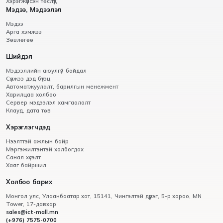
Хэрэгжүүлсэн төслүүд
Мэдээ, Мэдээлэл
Мэдээ
Арга хэмжээ
Зөвлөгөө
Шийдэл
Мэдээллийн аюулгүй байдал
Сүлжээ дэд бүтэц
Автоматжуулалт, барилгын менежмент
Харилцаа холбоо
Сервер мэдээлэл хамгаалалт
Клауд, дата төв
Хэрэглэгчдэд
Нээлттэй ажлын байр
Мэргэжилтэнтэй холбогдох
Санал хүсэлт
Хаяг байршил
Холбоо барих
Монгол улс, Улаанбаатар хот, 15141, Чингэлтэй дүүрэг, 5-р хороо, МN
Tower, 17-давхар
sales@ict-mall.mn
(+976) 7575-0700