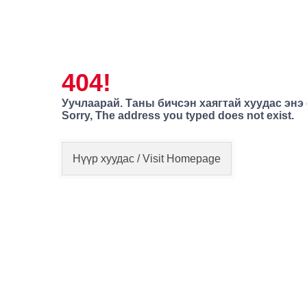
404!
Уучлаарай. Таны бичсэн хаягтай хуудас энэ
Sorry, The address you typed does not exist.
Нүүр хуудас / Visit Homepage