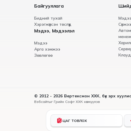
Байгууллага
Ший
Бидний тухай
Мэдээ
Хэрэгжүүлсэн төслүүд
Сүлжээ
Мэдээ, Мэдээлэл
Автом
менеж
Харил
Мэдээ
Серве
Арга хэмжээ
Клауд
Зөвлөгөө
© 2012 - 2026 Вертексмон ХХК, бүх эрх хуул
Вэбсайт
ыг
Грийн Софт ХХК
хөгжүүлэв
ЦАГ ТОВЛОХ