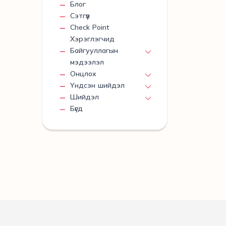
Блог
Сэтгүүл
Check Point
Хэрэглэгчид
Байгууллагын
мэдээлэл
Онцлох
Үндсэн шийдэл
Шийдэл
Бүгд