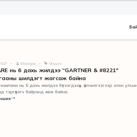
Ба
2017
Khangai
Мэдээ
ь 6 дахь жилдээ “GARTNER & #8221"
гааны шилдэгт жагсаж байна
компани нь 6 дахь жилдээ бүтээгдэхүүн, үйлчилгээгээр олон улсы
д тэргүүлэгч байранд явж байна.
нших