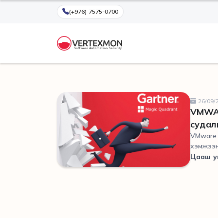
(+976) 7575-0700
26/09/
VMWARE н
судал
VMware 
хэмжээн
Цааш у