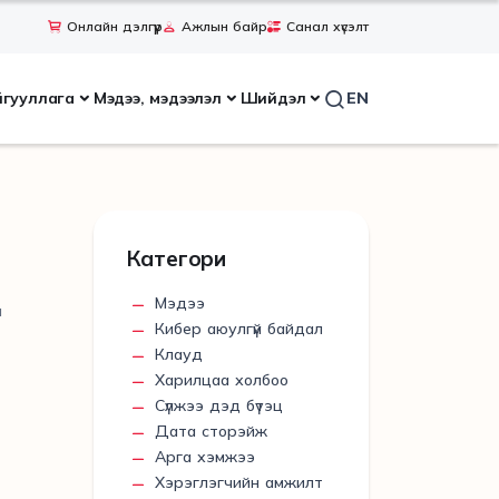
Онлайн дэлгүүр
Ажлын байр
Санал хүсэлт
йгууллага
Мэдээ, мэдээлэл
Шийдэл
EN
Категори
Мэдээ
н
Кибер аюулгүй байдал
Клауд
Харилцаа холбоо
Сүлжээ дэд бүтэц
Дата сторэйж
Арга хэмжээ
Хэрэглэгчийн амжилт