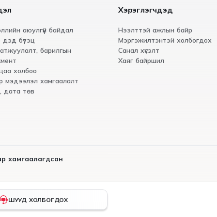
дэл
Хэрэглэгчдэд
ллийн аюулгүй байдал
Нээлттэй ажлын байр
 дэд бүтэц
Мэргэжилтэнтэй холбогдох
атжуулалт, барилгын
Санал хүсэлт
мент
Хаяг байршил
цаа холбоо
р мэдээлэл хамгаалалт
, дата төв
иар хамгаалагдсан
ШУУД ХОЛБОГДОХ