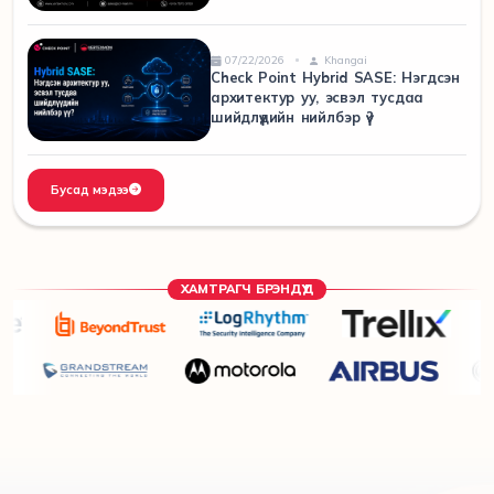
07/22/2026
Khangai
Check Point Hybrid SASE: Нэгдсэн
архитектур уу, эсвэл тусдаа
шийдлүүдийн нийлбэр үү?
Бусад мэдээ
ХАМТРАГЧ БРЭНДҮҮД