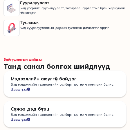
Суурилуулалт
Бид угсралт, суурилуулалт, тохиргоо, сургалтыг бүрэн хариуцаж
гүйцэтгэдэг.
Тусламж
Бид суурилуулалтын дараах тусламж үйлчилгээг үзүүлдэг.
Байгууллагын шийдэл
Танд санал болгох шийдлүүд
Мэдээллийн аюулгүй байдал
Бид мэдээллийн технологийн салбарт тэргүүлэгч компани болно.
Цааш үзэх
Сүлжээ дэд бүтэц
Бид мэдээллийн технологийн салбарт тэргүүлэгч компани болно.
Цааш үзэх