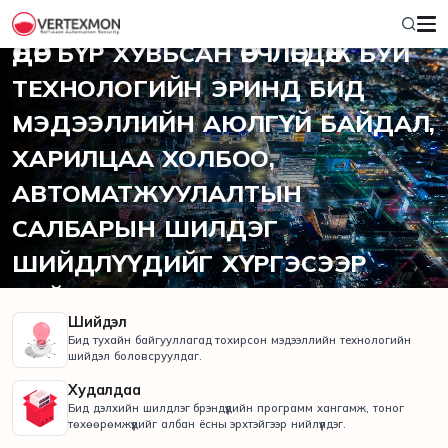
2012 ОНООС ХОЙШ
ӨДӨР БҮР ХУВЬСАН ӨӨРЧЛӨГДӨЖ БУЙ
ТЕХНОЛОГИЙН ЭРИНД БИД
МЭДЭЭЛЛИЙН АЮЛГҮЙ БАЙДАЛ,
ХАРИЛЦАА ХОЛБОО,
АВТОМАТЖУУЛАЛТЫН
САЛБАРЫН ШИЛДЭГ
ШИЙДЛҮҮДИЙГ ХҮРГЭСЭЭР
БАЙНА.
Шийдэл
Бид тухайн байгууллагад тохирсон мэдээллийн технологийн
шийдэл боловсруулдаг.
Худалдаа
Бид дэлхийн шилдлэг брэндүүдийн программ хангамж, тоног
төхөөрөмжүүдийг албан ёсны эрхтэйгээр нийлүүлдэг.