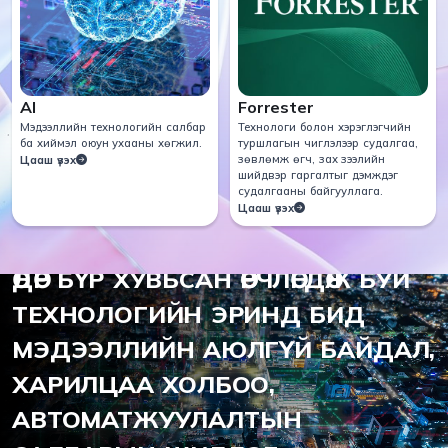
AI
Forrester
Мэдээллийн технологийн салбар
Технологи болон хэрэглэгчийн
ба хиймэл оюун ухааны хөгжил.
туршлагын чиглэлээр судалгаа,
зөвлөмж өгч, зах зээлийн
Цааш үзэх
шийдвэр гаргалтыг дэмждэг
судалгааны байгууллага.
Цааш үзэх
2012 ОНООС ХОЙШ
ӨДӨР БҮР ХУВЬСАН ӨӨРЧЛӨГДӨЖ БУЙ
ТЕХНОЛОГИЙН ЭРИНД БИД
МЭДЭЭЛЛИЙН АЮЛГҮЙ БАЙДАЛ,
ХАРИЛЦАА ХОЛБОО,
АВТОМАТЖУУЛАЛТЫН