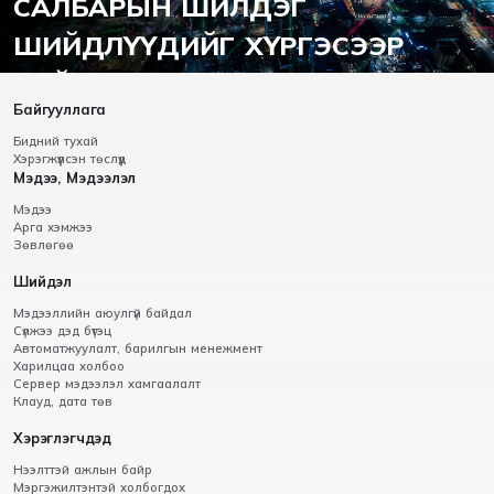
САЛБАРЫН ШИЛДЭГ
ШИЙДЛҮҮДИЙГ ХҮРГЭСЭЭР
БАЙНА.
Байгууллага
Бидний тухай
Хэрэгжүүлсэн төслүүд
Мэдээ, Мэдээлэл
Мэдээ
Арга хэмжээ
Зөвлөгөө
Шийдэл
Мэдээллийн аюулгүй байдал
Сүлжээ дэд бүтэц
Автоматжуулалт, барилгын менежмент
Харилцаа холбоо
Сервер мэдээлэл хамгаалалт
Клауд, дата төв
Хэрэглэгчдэд
Нээлттэй ажлын байр
Мэргэжилтэнтэй холбогдох