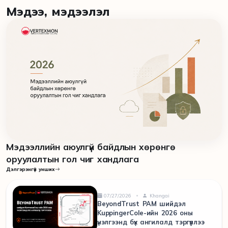
Мэдээ, мэдээлэл
Мэдээллийн аюулгүй байдлын хөрөнгө
оруулалтын гол чиг хандлага
Дэлгэрэнгүй унших
07/27/2026
Khangai
BeyondTrust PAM шийдэл
KuppingerCole-ийн 2026 оны
үнэлгээнд бүх ангилалд тэргүүллээ