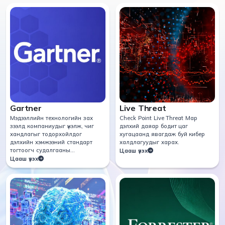
Gartner
Live Threat
Мэдээллийн технологийн зах
Check Point Live Threat Мар
зээлд компаниудыг үнэлж, чиг
дэлхий даяар бодит цаг
хандлагыг тодорхойлдог
хугацаанд явагдаж буй кибер
дэлхийн хэмжээний стандарт
халдлагуудыг харах.
тогтоогч судалгааны
Цааш үзэх
байгууллага.
Цааш үзэх