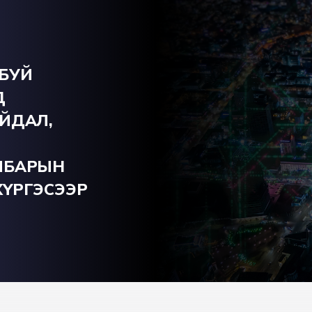
 БУЙ
Д
ЙДАЛ,
ЛБАРЫН
ҮРГЭСЭЭР