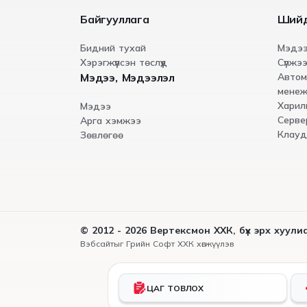
Байгууллага
Ший
Бидний тухай
Мэдээ
Хэрэгжүүлсэн төслүүд
Сүлжээ
Мэдээ, Мэдээлэл
Автом
менеж
Харил
Мэдээ
Серве
Арга хэмжээ
Клауд
Зөвлөгөө
© 2012 - 2026 Вертексмон ХХК, бүх эрх хуул
Вэбсайт
ыг
Грийн Софт ХХК
хөгжүүлэв
ЦАГ ТОВЛОХ