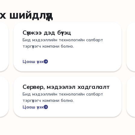
х шийдлүүд
Сүлжээ дэд бүтэц
Бид мэдээллийн технологийн салбарт
тэргүүлэгч компани болно.
Цааш үзэх
Сервер, мэдээлэл хадгалалт
Бид мэдээллийн технологийн салбарт
тэргүүлэгч компани болно.
Цааш үзэх