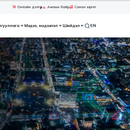
Онлайн дэлгүүр
Ажлын байр
Санал хүсэлт
йгууллага
Мэдээ, мэдээлэл
Шийдэл
EN