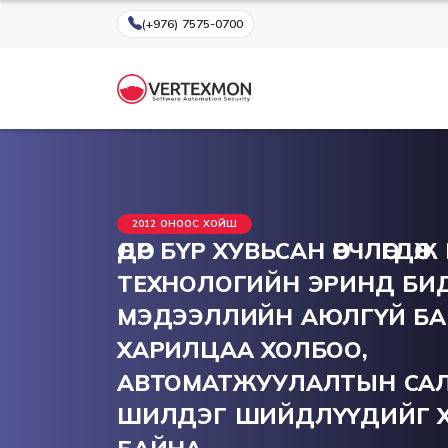
(+976) 7575-0700
2012 ОНООС ХОЙШ
ӨДӨР БҮР ХУВЬСАН ӨӨРЧЛӨГДӨЖ
ТЕХНОЛОГИЙН ЭРИНД БИ
МЭДЭЭЛЛИЙН АЮЛГҮЙ БА
ХАРИЛЦАА ХОЛБОО,
АВТОМАТЖУУЛАЛТЫН СА
ШИЛДЭГ ШИЙДЛҮҮДИЙГ Х