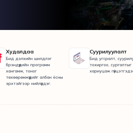
Худалдаа
Суурилуулалт
Бид дэлхийн шилдлэг
Бид угсралт, суурил
брэндүүдийн программ
тохиргоо, сургалтыг 
хангамж, тоног
хариуцаж гүйцэтгэдэ
төхөөрөмжүүдийг албан ёсны
эрхтэйгээр нийлүүлдэг.