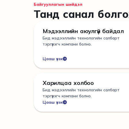
Байгууллагын шийдэл
Танд санал болго
Мэдээллийн аюулгүй байдал
Бид мэдээллийн технологийн салбарт
тэргүүлэгч компани болно.
Цааш үзэх
Харилцаа холбоо
Бид мэдээллийн технологийн салбарт
тэргүүлэгч компани болно.
Цааш үзэх