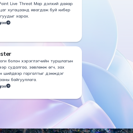
Point Live Threat Мар дэлхий даяар
цаг хугацаанд явагдаж буй кибер
гуудыг харах.
зэх
ster
оги болон хэрэглэгчийн туршлагын
ээр судалгаа, зөвлөмж өгч, зах
н шийдвэр гаргалтыг дэмждэг
ааны байгууллага.
зэх