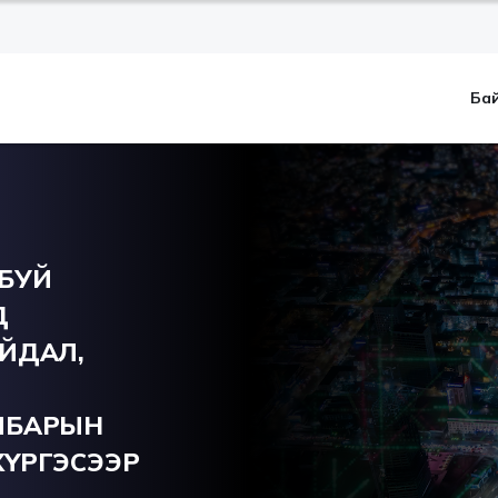
Ба
 БУЙ
Д
ЙДАЛ,
ЛБАРЫН
ҮРГЭСЭЭР