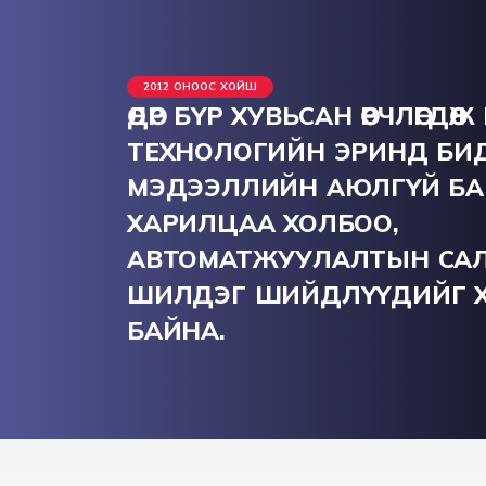
2012 ОНООС ХОЙШ
ӨДӨР БҮР ХУВЬСАН ӨӨРЧЛӨГДӨЖ
ТЕХНОЛОГИЙН ЭРИНД БИ
МЭДЭЭЛЛИЙН АЮЛГҮЙ БА
ХАРИЛЦАА ХОЛБОО,
АВТОМАТЖУУЛАЛТЫН СА
ШИЛДЭГ ШИЙДЛҮҮДИЙГ Х
БАЙНА.