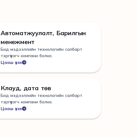
Автоматжуулалт, Барилгын
менежмент
Бид мэдээллийн технологийн салбарт
тэргүүлэгч компани болно.
Цааш үзэх
Клауд, дата төв
Бид мэдээллийн технологийн салбарт
тэргүүлэгч компани болно.
Цааш үзэх