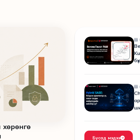
B
Ku
бү
Ch
ар
ши
 хөрөнгө
а
Бусад мэдээ