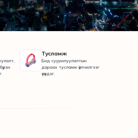
Тусламж
уулалт,
Бид суурилуулалтын
бүрэн
дараах тусламж үйлчилгээг
г.
үзүүлдэг.