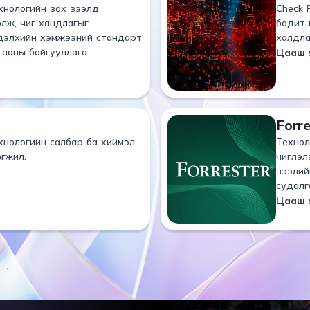
хнологийн зах зээлд
Check 
элж, чиг хандлагыг
бодит 
дэлхийн хэмжээний стандарт
халдла
гааны байгууллага.
Цааш ү
Forre
хнологийн салбар ба хиймэл
Технол
гжил.
чиглэл
зээлий
судалг
Цааш ү