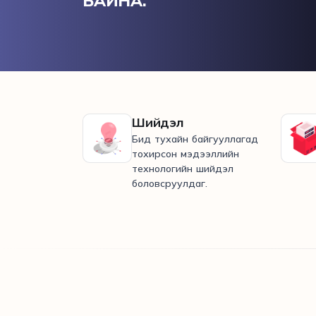
БАЙНА.
Шийдэл
Бид тухайн байгууллагад
тохирсон мэдээллийн
технологийн шийдэл
боловсруулдаг.