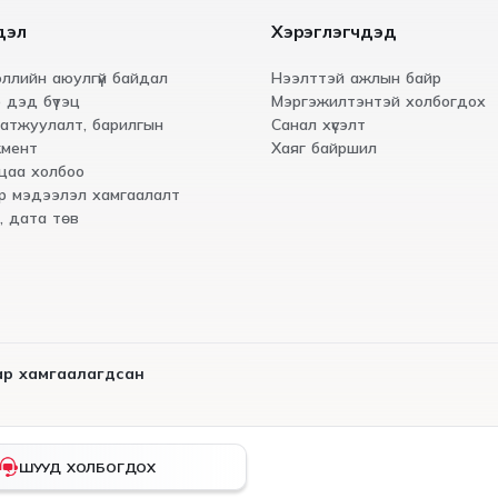
дэл
Хэрэглэгчдэд
ллийн аюулгүй байдал
Нээлттэй ажлын байр
 дэд бүтэц
Мэргэжилтэнтэй холбогдох
атжуулалт, барилгын
Санал хүсэлт
мент
Хаяг байршил
цаа холбоо
р мэдээлэл хамгаалалт
, дата төв
иар хамгаалагдсан
ШУУД ХОЛБОГДОХ