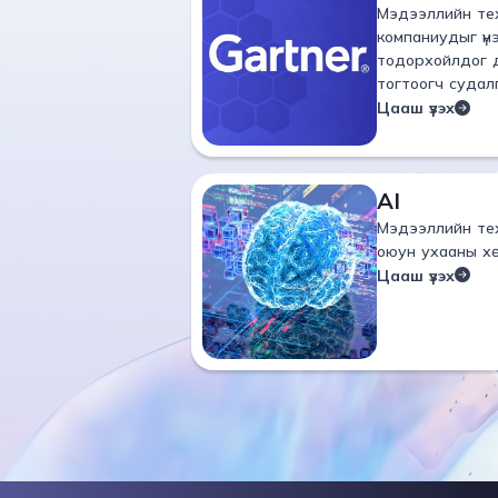
Мэдээллийн те
компаниудыг үн
тодорхойлдог 
тогтоогч судал
Цааш үзэх
AI
Мэдээллийн те
оюун ухааны хө
Цааш үзэх