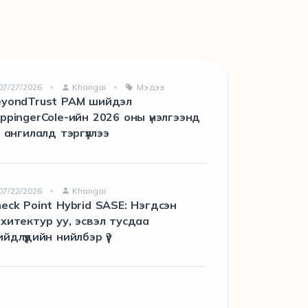
07/27/2026
Khangai
Мэдээ
eyondTrust PAM шийдэл
ppingerCole-ийн 2026 оны үнэлгээнд
х ангилалд тэргүүллээ
07/22/2026
Khangai
eck Point Hybrid SASE: Нэгдсэн
хитектур уу, эсвэл тусдаа
йдлүүдийн нийлбэр үү?