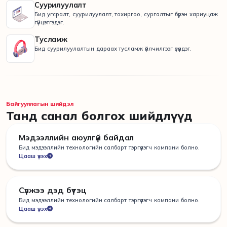
Суурилуулалт
Бид угсралт, суурилуулалт, тохиргоо, сургалтыг бүрэн хариуцаж
гүйцэтгэдэг.
Тусламж
Бид суурилуулалтын дараах тусламж үйлчилгээг үзүүлдэг.
Байгууллагын шийдэл
Танд санал болгох шийдлүүд
Мэдээллийн аюулгүй байдал
Бид мэдээллийн технологийн салбарт тэргүүлэгч компани болно.
Цааш үзэх
Сүлжээ дэд бүтэц
Бид мэдээллийн технологийн салбарт тэргүүлэгч компани болно.
Цааш үзэх