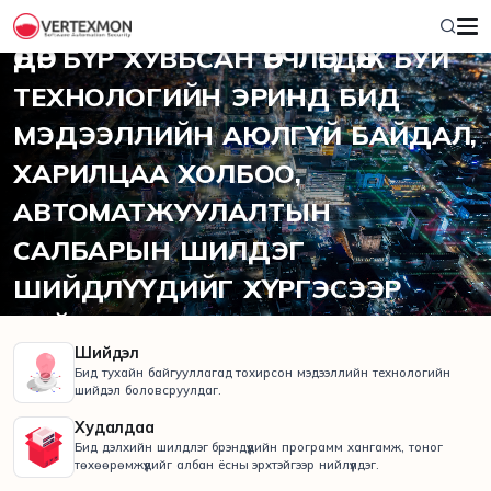
2012 ОНООС ХОЙШ
ӨДӨР БҮР ХУВЬСАН ӨӨРЧЛӨГДӨЖ БУЙ
ТЕХНОЛОГИЙН ЭРИНД БИД
МЭДЭЭЛЛИЙН АЮЛГҮЙ БАЙДАЛ,
ХАРИЛЦАА ХОЛБОО,
АВТОМАТЖУУЛАЛТЫН
САЛБАРЫН ШИЛДЭГ
ШИЙДЛҮҮДИЙГ ХҮРГЭСЭЭР
БАЙНА.
Шийдэл
Бид тухайн байгууллагад тохирсон мэдээллийн технологийн
шийдэл боловсруулдаг.
Худалдаа
Бид дэлхийн шилдлэг брэндүүдийн программ хангамж, тоног
төхөөрөмжүүдийг албан ёсны эрхтэйгээр нийлүүлдэг.