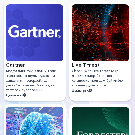
Gartner
Live Threat
Мэдээллийн технологийн зах
Check Point Live Threat Мар
зээлд компаниудыг үнэлж, чиг
дэлхий даяар бодит цаг
хандлагыг тодорхойлдог
хугацаанд явагдаж буй кибер
дэлхийн хэмжээний стандарт
халдлагуудыг харах.
тогтоогч судалгааны
Цааш үзэх
байгууллага.
Цааш үзэх