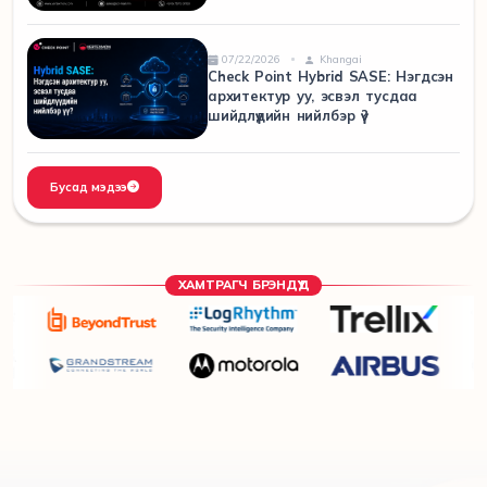
07/22/2026
Khangai
Check Point Hybrid SASE: Нэгдсэн
архитектур уу, эсвэл тусдаа
шийдлүүдийн нийлбэр үү?
Бусад мэдээ
ХАМТРАГЧ БРЭНДҮҮД