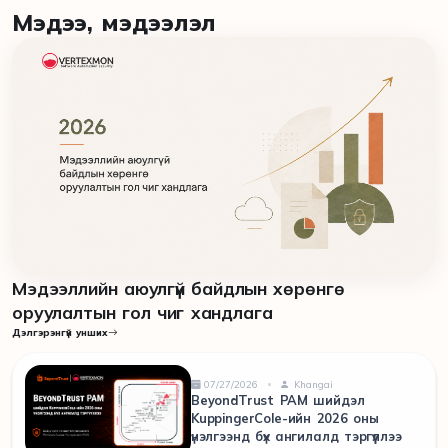
Мэдээ, мэдээлэл
Мэдээллийн аюулгүй байдлын хөрөнгө
оруулалтын гол чиг хандлага
Дэлгэрэнгүй унших
07/27/2026
Khangai
BeyondTrust PAM шийдэл
KuppingerCole-ийн 2026 оны
үнэлгээнд бүх ангилалд тэргүүллээ