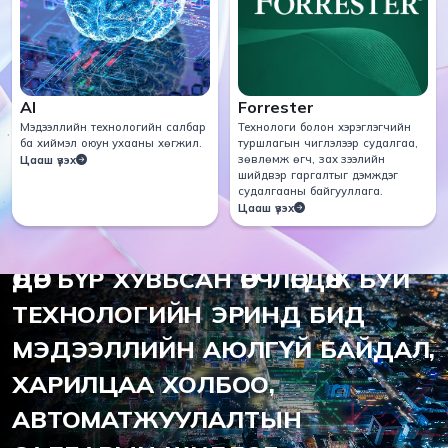
AI
Forrester
Мэдээллийн технологийн салбар
Технологи болон хэрэглэгчийн
ба хиймэл оюун ухааны хөгжил.
туршлагын чиглэлээр судалгаа,
зөвлөмж өгч, зах зээлийн
Цааш үзэх
шийдвэр гаргалтыг дэмждэг
судалгааны байгууллага.
Цааш үзэх
2012 ОНООС ХОЙШ
ӨДӨР БҮР ХУВЬСАН ӨӨРЧЛӨГДӨЖ БУЙ
ТЕХНОЛОГИЙН ЭРИНД БИД
МЭДЭЭЛЛИЙН АЮЛГҮЙ БАЙДАЛ,
ХАРИЛЦАА ХОЛБОО,
АВТОМАТЖУУЛАЛТЫН