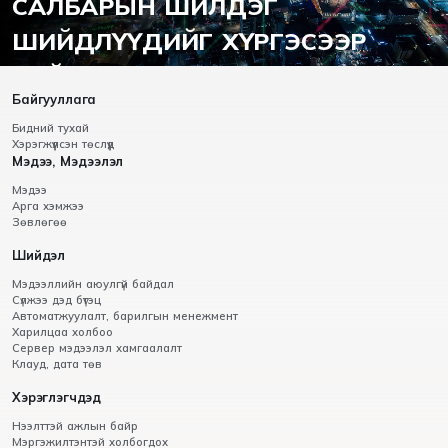
САЛБАРЫН ШИЛДЭГ
ШИЙДЛҮҮДИЙГ ХҮРГЭСЭЭР
БАЙНА.
Байгууллага
Бидний тухай
Хэрэгжүүлсэн төслүүд
Мэдээ, Мэдээлэл
Мэдээ
Арга хэмжээ
Зөвлөгөө
Шийдэл
Мэдээллийн аюулгүй байдал
Сүлжээ дэд бүтэц
Автоматжуулалт, барилгын менежмент
Харилцаа холбоо
Сервер мэдээлэл хамгаалалт
Клауд, дата төв
Хэрэглэгчдэд
Нээлттэй ажлын байр
Мэргэжилтэнтэй холбогдох